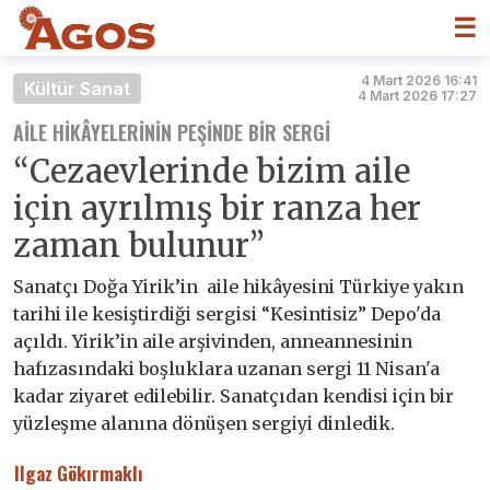
☰
4 Mart 2026 16:41
Kültür Sanat
4 Mart 2026 17:27
AILE HIKÂYELERININ PEŞINDE BIR SERGI
“Cezaevlerinde bizim aile
için ayrılmış bir ranza her
zaman bulunur”
Sanatçı Doğa Yirik’in aile hikâyesini Türkiye yakın
tarihi ile kesiştirdiği sergisi “Kesintisiz” Depo'da
açıldı. Yirik’in aile arşivinden, anneannesinin
hafızasındaki boşluklara uzanan sergi 11 Nisan'a
kadar ziyaret edilebilir. Sanatçıdan kendisi için bir
yüzleşme alanına dönüşen sergiyi dinledik.
Ilgaz Gökırmaklı