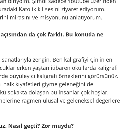
alan biriydim. Şimdi sadece Youtube üzerinden
radaki Katolik kilisesini ziyaret ediyorum.
arihi mirasını ve misyonunu anlatıyorum.
 açısından da çok farklı. Bu konuda ne
e sanatlarıyla zengin. Ben kaligrafiyi Çin'in en
uklar erken yaştan itibaren okullarda kaligrafi
erde büyüleyici kaligrafi örneklerini görürsünüz.
ı halk kıyafetleri giyme geleneğini de
kü sokakta dolaşan bu insanlar çok hoşlar.
lemelerine rağmen ulusal ve geleneksel değerlere
z. Nasıl geçti? Zor muydu?