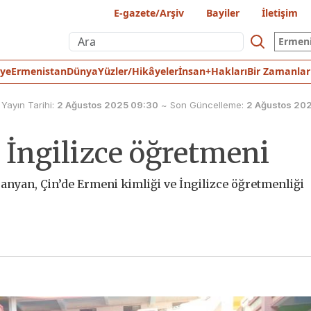
E-gazete/Arşiv
Bayiler
İletişim
Ermen
iye
Ermenistan
Dünya
Yüzler/Hikâyeler
İnsan+Hakları
Bir Zamanlar
Yayın Tarihi:
2 Ağustos 2025 09:30
~
Son Güncelleme:
2 Ağustos 202
 İngilizce öğretmeni
anyan, Çin’de Ermeni kimliği ve İngilizce öğretmenliği