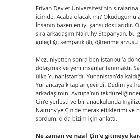
Erivan Devlet Üniversitesi’nin sıralarına
içimde. Acaba olacak mı? Okuduğumu an
İnsanın bazen en iyi şansı dostlarıdır.
sıra arkadaşım Nairuhy Stepanyan, bu g
güleçliği, sempatikliği, öğrenme arzusu 
Mezuniyetten sonra ben İstanbul’a dö
dolaşmak ve yeni insanlar tanımaktı. Sa
ülke Yunanistan’dı. Yunanistan’da kal
Yunancaya kitaplar çevirdi. Dedim ya hep
arkadaşımın. Avrupa’nın tekdüzeliğinde
Çin’e yerleşti ve bir anaokulunda İngili
Nairuhy’ye Çin’de merak ettiklerimi ve 
sordum, o da bizim için anlattı.
Ne zaman ve nasıl Çin'e gitmeye kar