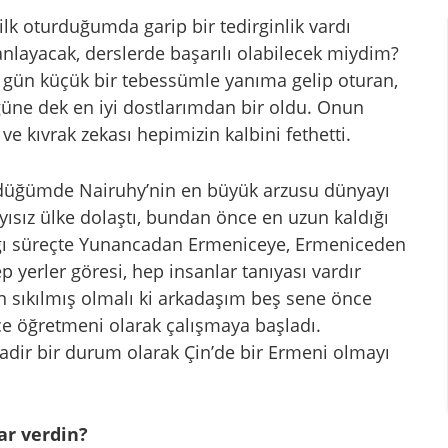
 ilk oturduğumda garip bir tedirginlik vardı
layacak, derslerde başarılı olabilecek miydim?
 O gün küçük bir tebessümle yanıma gelip oturan,
üne dek en iyi dostlarımdan bir oldu. Onun
ve kıvrak zekası hepimizin kalbini fethetti.
ndüğümde Nairuhy’nin en büyük arzusu dünyayı
yısız ülke dolaştı, bundan önce en uzun kaldığı
dığı süreçte Yunancadan Ermeniceye, Ermeniceden
 yerler göresi, hep insanlar tanıyası vardır
n sıkılmış olmalı ki arkadaşım beş sene önce
zce öğretmeni olarak çalışmaya başladı.
nadir bir durum olarak Çin’de bir Ermeni olmayı
ar verdin?