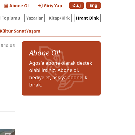
Հայ
Eng
Abone Ol
Giriş Yap
i Toplumu
Yazarlar
Kitap/Kirk
Hrant Dink
Kültür Sanat
Yaşam
5 10:05
Abone Ol!
Agos'a abone olarak destek
olabilirsiniz. Abone ol,
hediye et, askıya abonelik
bırak.