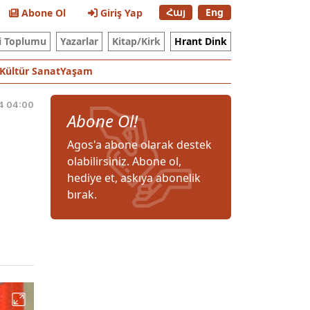
Հայ
Eng
Abone Ol
Giriş Yap
i Toplumu
Yazarlar
Kitap/Kirk
Hrant Dink
Kültür Sanat
Yaşam
4 04:00
Abone Ol!
Agos'a abone olarak destek
olabilirsiniz. Abone ol,
hediye et, askıya abonelik
bırak.