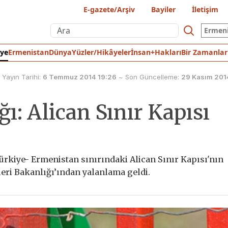
E-gazete/Arşiv
Bayiler
İletişim
Ermen
iye
Ermenistan
Dünya
Yüzler/Hikâyeler
İnsan+Hakları
Bir Zamanlar
Yayın Tarihi:
6 Temmuz 2014 19:26
~
Son Güncelleme:
29 Kasım 201
ğı: Alican Sınır Kapısı
ürkiye- Ermenistan sınırındaki Alican Sınır Kapısı'nın
şleri Bakanlığı’ından yalanlama geldi.