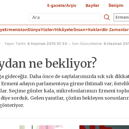
E-gazete/Arşiv
Bayiler
İletişim
Ermen
iye
Ermenistan
Dünya
Yüzler/Hikâyeler
İnsan+Hakları
Bir Zamanlar
Yayın Tarihi:
6 Haziran 2015 10:33
~
Son Güncelleme:
6 Haziran 20
ydan ne bekliyor?
ğa gideceğiz. Daha önce de sayfalarımızda sık sık dikka
 3 Ermeni adayın parlamentoya girme ihtimali var; üsteli
aklar. Seçime günler kala, mikrofonlarımızı Ermeni top
diye sorduk. Gelen yanıtlar, çözüm bekleyen sorunları
gösteriyor.