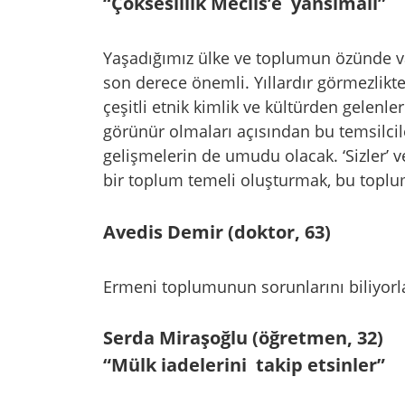
“Çokseslilik Meclis’e yansımalı”
Yaşadığımız ülke ve toplumun özünde var
son derece önemli. Yıllardır görmezlikt
çeşitli etnik kimlik ve kültürden gelenle
görünür olmaları açısından bu temsilcileri
gelişmelerin de umudu olacak. ‘Sizler’ ve
bir toplum temeli oluşturmak, bu toplum
Avedis Demir (doktor, 63)
Ermeni toplumunun sorunlarını biliyorlar
Serda Miraşoğlu (öğretmen, 32)
“Mülk iadelerini takip etsinler”