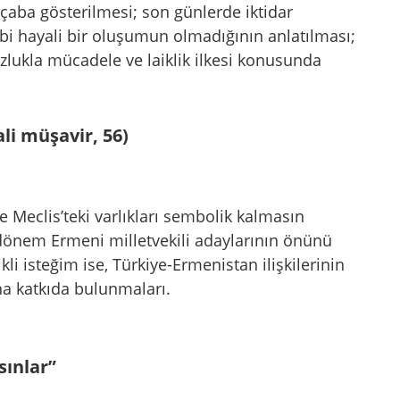
 çaba gösterilmesi; son günlerde iktidar
gibi hayali bir oluşumun olmadığının anlatılması;
uzlukla mücadele ve laiklik ilkesi konusunda
li müşavir, 56)
ve Meclis’teki varlıkları sembolik kalmasın
k dönem Ermeni milletvekili adaylarının önünü
li isteğim ise, Türkiye-Ermenistan ilişkilerinin
na katkıda bulunmaları.
sınlar”