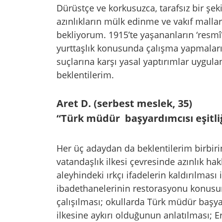
Dürüstçe ve korkusuzca, tarafsız bir şe
azınlıkların mülk edinme ve vakıf malların
bekliyorum. 1915’te yaşananların ‘resmî
yurttaşlık konusunda çalışma yapmaları, 
suçlarına karşı yasal yaptırımlar uygula
beklentilerim.
Aret D. (serbest meslek, 35)
“Türk müdür başyardımcısı eşitli
Her üç adaydan da beklentilerim birbirin
vatandaşlık ilkesi çevresinde azınlık ha
aleyhindeki ırkçı ifadelerin kaldırılması 
ibadethanelerinin restorasyonu konusun
çalışılması; okullarda Türk müdür başya
ilkesine aykırı olduğunun anlatılması; E