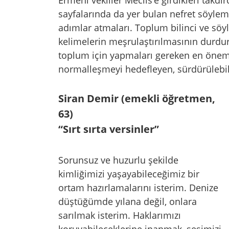
Ermeni vekiller Meclis’e girdikleri takd
sayfalarında da yer bulan nefret söylem
adımlar atmaları. Toplum bilinci ve söy
kelimelerin meşrulaştırılmasının durdur
toplum için yapmaları gereken en öneml
normalleşmeyi hedefleyen, sürdürülebili
Siran Demir (emekli öğretmen,
63)
“Sırt sırta versinler”
Sorunsuz ve huzurlu şekilde
kimliğimizi yaşayabileceğimiz bir
ortam hazırlamalarını isterim. Denize
düştüğümde yılana değil, onlara
sarılmak isterim. Haklarımızı