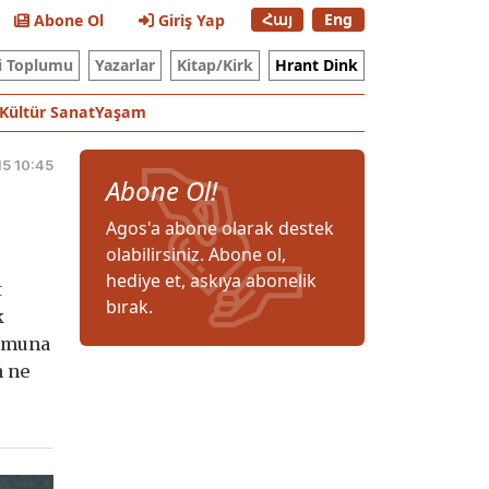
Հայ
Eng
Abone Ol
Giriş Yap
i Toplumu
Yazarlar
Kitap/Kirk
Hrant Dink
Kültür Sanat
Yaşam
15 10:45
Abone Ol!
Agos'a abone olarak destek
olabilirsiniz. Abone ol,
hediye et, askıya abonelik
t
bırak.
k
lumuna
n ne