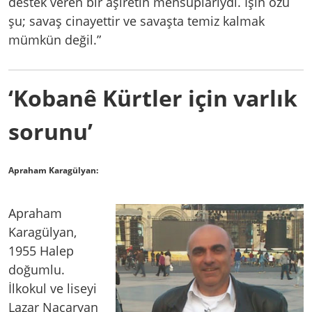
destek veren bir aşiretin mensuplarıydı. İşin özü
şu; savaş cinayettir ve savaşta temiz kalmak
mümkün değil.”
‘Kobanê Kürtler için varlık
sorunu’
Apraham Karagülyan:
Apraham
Karagülyan,
1955 Halep
doğumlu.
İlkokul ve liseyi
Lazar Nacaryan