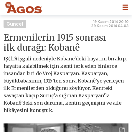
☰
19 Kasım 2014 20:10
Güncel
29 Kasım 2014 04:03
Ermenilerin 1915 sonrası
ilk durağı: Kobanê
IŞ(İD) işgali nedeniyle Kobane'deki hayatını bırakıp,
hayatta kalabilmek için kenti terk eden binlerce
insandan biri de Vrej Kasparyan. Kasparyan,
büyükbabasının, 1915’ten sonra Kobanê’ye yerleşen
ilk Ermenilerden olduğunu söylüyor. Kentteki
savaştan kaçıp Suruç’a sığınan Kasparyan’la
Kobanê’deki son durumu, kentin geçmişini ve aile
hikâyesini konuştuk.