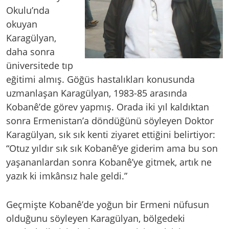
Okulu’nda
okuyan
Karagülyan,
daha sonra
üniversitede tıp
eğitimi almış. Göğüs hastalıkları konusunda
uzmanlaşan Karagülyan, 1983-85 arasında
Kobanê’de görev yapmış. Orada iki yıl kaldıktan
sonra Ermenistan’a döndüğünü söyleyen Doktor
Karagülyan, sık sık kenti ziyaret ettiğini belirtiyor:
“Otuz yıldır sık sık Kobanê’ye giderim ama bu son
yaşananlardan sonra Kobanê’ye gitmek, artık ne
yazık ki imkânsız hale geldi.”
Geçmişte Kobanê’de yoğun bir Ermeni nüfusun
olduğunu söyleyen Karagülyan, bölgedeki