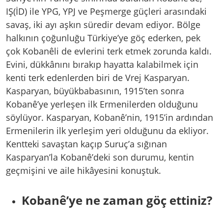
IŞ(İD) ile YPG, YPJ ve Peşmerge güçleri arasındaki
savaş, iki ayı aşkın süredir devam ediyor. Bölge
halkının çoğunluğu Türkiye’ye göç ederken, pek
çok Kobanêli de evlerini terk etmek zorunda kaldı.
Evini, dükkânını bırakıp hayatta kalabilmek için
kenti terk edenlerden biri de Vrej Kasparyan.
Kasparyan, büyükbabasının, 1915’ten sonra
Kobanê’ye yerleşen ilk Ermenilerden olduğunu
söylüyor. Kasparyan, Kobanê’nin, 1915’in ardından
Ermenilerin ilk yerleşim yeri olduğunu da ekliyor.
Kentteki savaştan kaçıp Suruç’a sığınan
Kasparyan’la Kobanê’deki son durumu, kentin
geçmişini ve aile hikâyesini konuştuk.
Kobanê’ye ne zaman göç ettiniz?