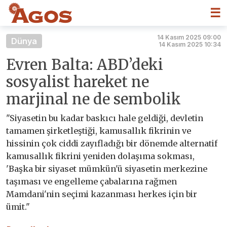
☰
14 Kasım 2025 09:00
Dünya
14 Kasım 2025 10:34
Evren Balta: ABD’deki
sosyalist hareket ne
marjinal ne de sembolik
"Siyasetin bu kadar baskıcı hale geldiği, devletin
tamamen şirketleştiği, kamusallık fikrinin ve
hissinin çok ciddi zayıfladığı bir dönemde alternatif
kamusallık fikrini yeniden dolaşıma sokması,
'Başka bir siyaset mümkün'ü siyasetin merkezine
taşıması ve engelleme çabalarına rağmen
Mamdani'nin seçimi kazanması herkes için bir
ümit."