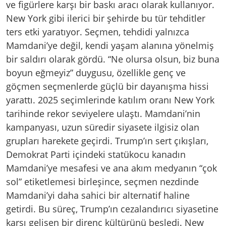
ve figürlere karşı bir baskı aracı olarak kullanıyor.
New York gibi ilerici bir şehirde bu tür tehditler
ters etki yaratıyor. Seçmen, tehdidi yalnızca
Mamdani’ye değil, kendi yaşam alanına yönelmiş
bir saldırı olarak gördü. “Ne olursa olsun, biz buna
boyun eğmeyiz” duygusu, özellikle genç ve
göçmen seçmenlerde güçlü bir dayanışma hissi
yarattı. 2025 seçimlerinde katılım oranı New York
tarihinde rekor seviyelere ulaştı. Mamdani’nin
kampanyası, uzun süredir siyasete ilgisiz olan
grupları harekete geçirdi. Trump’ın sert çıkışları,
Demokrat Parti içindeki statükocu kanadın
Mamdani’ye mesafesi ve ana akım medyanın “çok
sol” etiketlemesi birleşince, seçmen nezdinde
Mamdani’yi daha sahici bir alternatif haline
getirdi. Bu süreç, Trump’ın cezalandırıcı siyasetine
karşı gelişen bir direnç kültürünü besledi. New