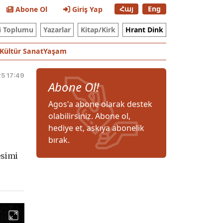
Հայ
Eng
Abone Ol
Giriş Yap
i Toplumu
Yazarlar
Kitap/Kirk
Hrant Dink
Kültür Sanat
Yaşam
5 17:49
Abone Ol!
Agos'a abone olarak destek
olabilirsiniz. Abone ol,
hediye et, askıya abonelik
bırak.
esimi