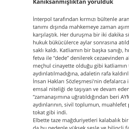
Kanıksanmışlıktan yorulduk
İnterpol tarafından kırmızı bültenle ara
tanımı dışında mahkemeye zaman aşımı 
karşılaştık. Her duruşma bir iki dakika 
hukuk bükücülerce aylar sonrasına atıldı
saklı kaldı. Katliamın bir başka sanığı
fetva ile “dede” denilerek cezaevinden alk
meçhul cinayette olduğu gibi katliamın t
aydınlatılmadığına, adaletin rafa kaldır
İnsan Hakları Sözleşmesi'nin defalarca i
emsal niteliği de taşıyan ve devam eden
“zamanaşımına uğratıldığından beri AYM’
aydınlarının, sivil toplumun, muahlefet 
tokat gibi indi.
Elbette taze mağduriyetleri kalabalık b
da bu nedenle yüksek sesle ve bilinçli f