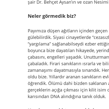
şair Dr. Behçet Aysan’ın ve ozan Nesimi 
Neler görmedik biz?
Payımıza düşen ağıtların içinden geçen
gülebilirdik. Siyasi cinayetlerde “cezas
“yargılama” sağlanabilseydi ezber ettiği
boyunca bize dayatılan hikayede, yerin
çabasını, engelleri yaşadık. Unutturma
çabaladık. Firari sanıkların ısrarla ve bi
zamanaşımı dayatmasıyla sınandık. Her
oldu bize. Yıllardır aranan sanıkların ev
öğrendik. Ölümü dahi bizden saklanan az
gerçeklerin açığa çıkması için kilit isim
karısından DNA alındığına tanık olduk.