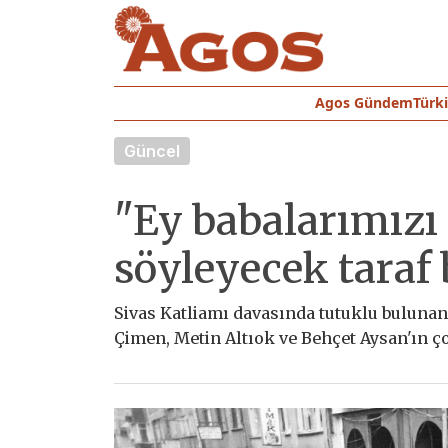
Agos Gündem
Türk
Güncel
"Ey babalarımızı
söyleyecek taraf 
Sivas Katliamı davasında tutuklu bulunan 
Çimen, Metin Altıok ve Behçet Aysan'ın ç