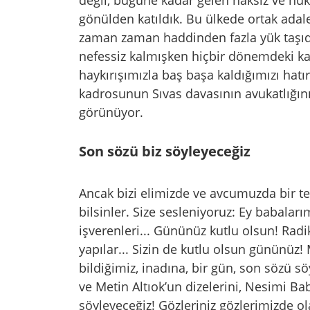
gönülden katıldık. Bu ülkede ortak adale
zaman zaman haddinden fazla yük taşıd
nefessiz kalmışken hiçbir dönemdeki ka
haykırışımızla baş başa kaldığımızı hatı
kadrosunun Sıvas davasının avukatlığın
görünüyor.
Son sözü biz söyleyeceğiz
Ancak bizi elimizde ve avcumuzda bir te
bilsinler. Size sesleniyoruz: Ey babalarımı
işverenleri... Gününüz kutlu olsun! Radika
yapılar... Sizin de kutlu olsun gününüz! 
bildiğimiz, inadına, bir gün, son sözü sö
ve Metin Altıok’un dizelerini, Nesimi Ba
söyleyeceğiz! Gözleriniz gözlerimizde 