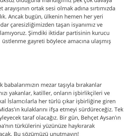
t arayışının ortak sesi olmak adına sırtımızda
ık. Ancak bugün, ülkenin hemen her yeri
dar çaresizliğimizden taşan isyanımız ve
rlamıyoruz. Şimdiki iktidar partisinin kurucu
ı üstlenme gayreti böylece amacına ulaşmış
k babalarımızın mezar taşıyla bırakanlar
zı yakanlar, katiller, onların işbirlikçileri ve
l İslamcılarla her türlü çıkar işbirliğine giren
Midas’ın kulaklarını ifşa etmeyi sürdüreceğiz. Tek
yleyecek taraf olacağız. Bir gün, Behçet Aysan’ın
ba’nın türkülerini yüzünüze haykırarak
olacak. Bu sözümüzü unutmayın!