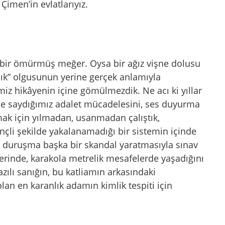
Çimen’in evlatlarıyız.
 bir ömürmüş meğer. Oysa bir ağız vişne dolusu
ızlık” olgusunun yerine gerçek anlamıyla
miz hikâyenin içine gömülmezdik. Ne acı ki yıllar
de saydığımız adalet mücadelesini, ses duyurma
mak için yılmadan, usanmadan çalıştık,
linçli şekilde yakalanamadığı bir sistemin içinde
 duruşma başka bir skandal yaratmasıyla sınav
lerinde, karakola metrelik mesafelerde yaşadığını
ılı sanığın, bu katliamın arkasındaki
 olan en karanlık adamın kimlik tespiti için