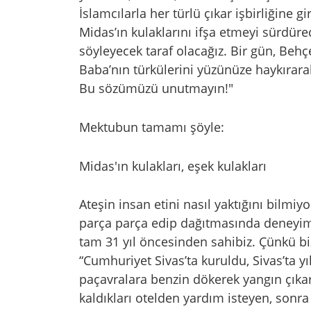
İslamcılarla her türlü çıkar işbirliğine g
Midas’ın kulaklarını ifşa etmeyi sürdürec
söyleyecek taraf olacağız. Bir gün, Behçe
Baba’nın türkülerini yüzünüze haykırara
Bu sözümüzü unutmayın!"
Mektubun tamamı şöyle:
Midas'ın kulakları, eşek kulakları
Ateşin insan etini nasıl yaktığını bilmiy
parça parça edip dağıtmasında deneyimli
tam 31 yıl öncesinden sahibiz. Çünkü bi
“Cumhuriyet Sivas’ta kuruldu, Sivas’ta yı
paçavralara benzin dökerek yangın çıkar
kaldıkları otelden yardım isteyen, sonra 