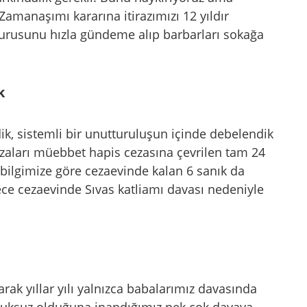
Zamanaşımı kararına itirazımızı 12 yıldır
urusunu hızla gündeme alıp barbarları sokağa
k
k, sistemli bir unutturuluşun içinde debelendik
zaları müebbet hapis cezasına çevrilen tam 24
bilgimize göre cezaevinde kalan 6 sanık da
ce cezaevinde Sıvas katliamı davası nedeniyle
arak yıllar yılı yalnızca babalarımız davasında
kuksuz olduğuna inandığımız pek çok davaya