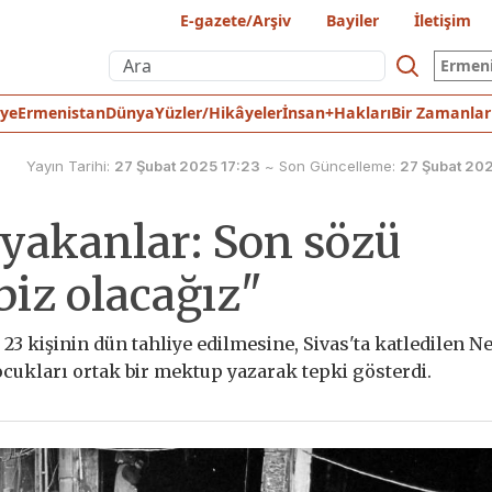
E-gazete/Arşiv
Bayiler
İletişim
Ermen
iye
Ermenistan
Dünya
Yüzler/Hikâyeler
İnsan+Hakları
Bir Zamanlar
Yayın Tarihi:
27 Şubat 2025 17:23
~
Son Güncelleme:
27 Şubat 202
 yakanlar: Son sözü
biz olacağız"
23 kişinin dün tahliye edilmesine, Sivas'ta katledilen N
ocukları ortak bir mektup yazarak tepki gösterdi.