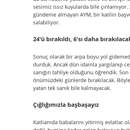
sesimiz ıssız kuyularda bile çınlamıyor. 
gündeme almayan AYM, bir katilin başv
salabiliyor.
24'ü bırakıldı, 6'sı daha bırakılaca
Sonuç olarak bir arpa boyu yol gidemedi
durduk. Ancak dün idamla yargılanıp ce
sanığın tahliye olduğunu öğrendik. Son 
önümüzdeki günlerde bırakılacak. Böyle
yatan tek sanık bile kalmayacak.
Çığlığımızla başbaşayız
Katliamda babalarını yitirmiş evlatlar ol
değil, bugüne kadar gelen haksız ve hu