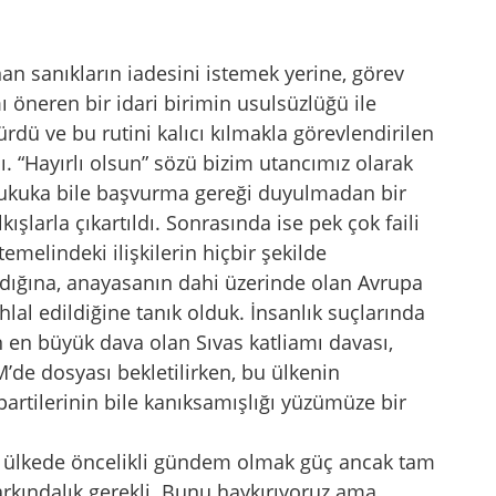
nan sanıkların iadesini istemek yerine, görev
öneren bir idari birimin usulsüzlüğü ile
sürdü ve bu rutini kalıcı kılmakla görevlendirilen
. “Hayırlı olsun” sözü bizim utancımız olarak
, hukuka bile başvurma gereği duyulmadan bir
ışlarla çıkartıldı. Sonrasında ise pek çok faili
emelindeki ilişkilerin hiçbir şekilde
ıldığına, anayasanın dahi üzerinde olan Avrupa
hlal edildiğine tanık olduk. İnsanlık suçlarında
 en büyük dava olan Sıvas katliamı davası,
de dosyası bekletilirken, bu ülkenin
partilerinin bile kanıksamışlığı yüzümüze bir
ir ülkede öncelikli gündem olmak güç ancak tam
arkındalık gerekli. Bunu haykırıyoruz ama