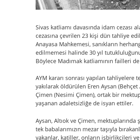
Sivas katliamı davasında idam cezası al
cezasına çevrilen 23 kişi dün tahliye ed
Anayasa Mahkemesi, sanıkların herhangi 
edilmemesi halinde 30 yıl tutukluluğunu
Böylece Madımak katliamının failleri de
AYM kararı sonrası yapılan tahliyelere t
yakılarak öldürülen Eren Aysan (Behçet 
Çimen (Nesimi Çimen), ortak bir mektup 
yaşanan adaletsizliğe de isyan ettiler.
Aysan, Altıok ve Çimen, mektuplarında ş
tek babalarımızın mezar taşıyla bırakanla
yakanlar, katiller, onların işbirlikçileri 