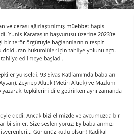
an ve cezası ağırlaştırılmış müebbet hapis
ildi. Yunis Karataş'ın başvurusu üzerine 2023’te
bir terör örgütüyle bağlantılarının tespit
 dolduran hükümlüler için tahliye yolunu açtı.
 tahliye edilmeye başladı.
epkiler yükseldi. 93 Sivas Katliamı'nda babaları
Aysan), Zeynep Altıok (Metin Altıok) ve Mazlum
yazarak, tepkilerini dile getirirken aynı zamanda
öyle dedi: Ancak bizi elimizde ve avcumuzda bir
r bilsinler. Size sesleniyoruz: Ey babalarımızı
ve işverenleri... Gününüz kutlu olsun! Radikal