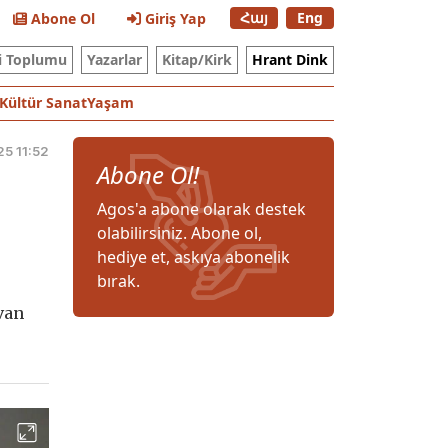
Հայ
Eng
Abone Ol
Giriş Yap
i Toplumu
Yazarlar
Kitap/Kirk
Hrant Dink
Kültür Sanat
Yaşam
25 11:52
Abone Ol!
Agos'a abone olarak destek
olabilirsiniz. Abone ol,
hediye et, askıya abonelik
bırak.
van