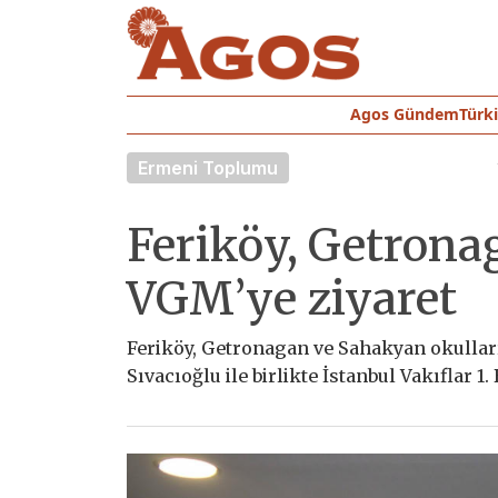
Agos Gündem
Türk
Ermeni Toplumu
Feriköy, Getrona
VGM’ye ziyaret
Feriköy, Getronagan ve Sahakyan okulları 
Sıvacıoğlu ile birlikte İstanbul Vakıflar 1