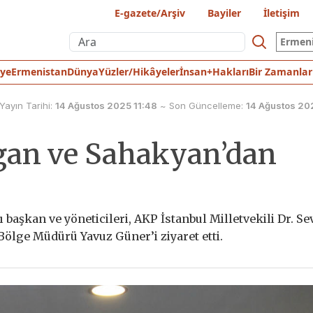
E-gazete/Arşiv
Bayiler
İletişim
Ermen
iye
Ermenistan
Dünya
Yüzler/Hikâyeler
İnsan+Hakları
Bir Zamanlar
Yayın Tarihi:
14 Ağustos 2025 11:48
~
Son Güncelleme:
14 Ağustos 20
gan ve Sahakyan’dan
başkan ve yöneticileri, AKP İstanbul Milletvekili Dr. Se
. Bölge Müdürü Yavuz Güner’i ziyaret etti.