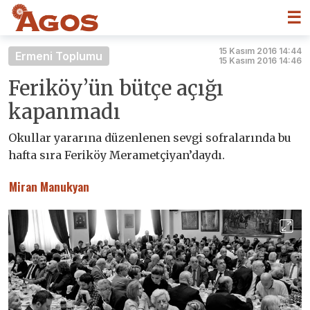
☰
15 Kasım 2016 14:44
Ermeni Toplumu
15 Kasım 2016 14:46
Feriköy’ün bütçe açığı
kapanmadı
Okullar yararına düzenlenen sevgi sofralarında bu
hafta sıra Feriköy Merametçiyan’daydı.
Miran Manukyan