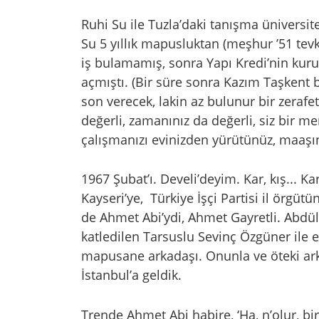
Ruhi Su ile Tuzla’daki tanışma üniversi
Su 5 yıllık mapusluktan (meşhur ’51 tev
iş bulamamış, sonra Yapı Kredi’nin kur
açmıştı. (Bir süre sonra Kazım Taşkent
son verecek, lakin az bulunur bir zerafet
değerli, zamanınız da değerli, siz bir 
çalışmanızı evinizden yürütünüz, maaşın
1967 Şubat’ı. Develi’deyim. Kar, kış... K
Kayseri’ye, Türkiye İşçi Partisi il örgüt
de Ahmet Abi’ydi, Ahmet Gayretli. Abdül
katledilen Tarsuslu Sevinç Özgüner ile e
mapusane arkadaşı. Onunla ve öteki ark
İstanbul’a geldik.
Trende Ahmet Abi habire, ‘Ha, n’olur, bir