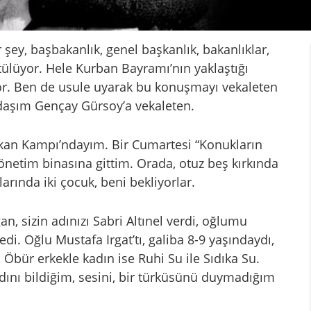
ey, başbakanlık, genel başkanlık, bakanlıklar,
ütülüyor. Hele Kurban Bayramı’nın yaklaştığı
or. Ben de usule uyarak bu konuşmayı vekaleten
daşım Gençay Gürsoy’a vekaleten.
ikan Kampı’ndayım. Bir Cumartesi “Konukların
 yönetim binasına gittim. Orada, otuz beş kırkında
nlarında iki çocuk, beni bekliyorlar.
, sizin adınızı Sabri Altınel verdi, oğlumu
di. Oğlu Mustafa Irgat’tı, galiba 8-9 yaşındaydı,
Öbür erkekle kadın ise Ruhi Su ile Sıdıka Su.
dını bildiğim, sesini, bir türküsünü duymadığım