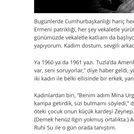
Bugünlerde Cumhurbaşkanlığı hariç her ş
Ermeni patrikliği, her şey vekaletle yür
günümüzde vekaletle katliam da başlıy
yapıyorum. Kadim dostum, sevgili arka
Ya 1960 ya da 1961 yazı. Tuzla’da Amer
var, seni soruyorlar,” diye haber geldi,
iki kadın ile belki ellisinde bir erkek, ya
Kadınlardan biri, “Benim adım Mina Urgan
kampa getirdik, sizi bulmamı söyledi,” de
öteki çocuk onun küçük kardeşi Zeynep. 
(Demek henüz Ilgın yokmuş ortalıkta.) A
Ruhi Su ile o gün orada tanıştım.