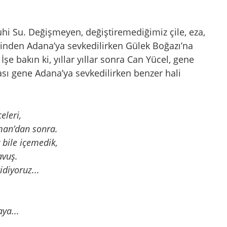
uhi Su. Değişmeyen, değiştiremediğimiz çile, eza,
inden Adana’ya sevkedilirken Gülek Boğazı’na
İşe bakın ki, yıllar yıllar sonra Can Yücel, gene
ı gene Adana’ya sevkedilirken benzer hali
eleri,
n’dan sonra.
ile içemedik,
vuş.
iyoruz...
a...