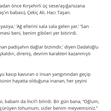
adan önce Kırşehirli üç sese/aşığa/ozana
’ın babası), Çekiç Ali, Hacı Taşan.
zıya,’ ‘Ağ ellerini sala sala gelen yar,’ ‘Sarı
mesi beni, benim gibileri yer bitirirdi.
rman padişahın dağlar bizimdir,’ diyen Dadaloğlu
kaldırı, direniş, devrim karakteri kazanmıştı
yu kasıp kavuran o insan yangınından geçip
ndisinin hayatta olduğuna inanan, her şeyini
babam da İncil’i bilirdi. Bir gün bana, “Oğlum,
çürüyen tohumum, sizler benim meyvemsiniz.”