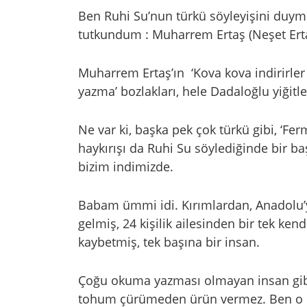
Ben Ruhi Su’nun türkü söyleyişini duym
tutkundum : Muharrem Ertaş (Neşet Ertaş
Muharrem Ertaş’ın ‘Kova kova indirirler ya
yazma’ bozlakları, hele Dadaloğlu yiğitle
Ne var ki, başka pek çok türkü gibi, ‘Fe
haykırışı da Ruhi Su söylediğinde bir baş
bizim indimizde.
Babam ümmi idi. Kırımlardan, Anadolu’
gelmiş, 24 kişilik ailesinden bir tek ke
kaybetmiş, tek başına bir insan.
Çoğu okuma yazması olmayan insan gibi, 
tohum çürümeden ürün vermez. Ben o 