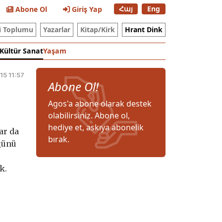
Հայ
Eng
Abone Ol
Giriş Yap
i Toplumu
Yazarlar
Kitap/Kirk
Hrant Dink
Kültür Sanat
Yaşam
15 11:57
Abone Ol!
Agos'a abone olarak destek
olabilirsiniz. Abone ol,
hediye et, askıya abonelik
ar da
bırak.
 günü
k.