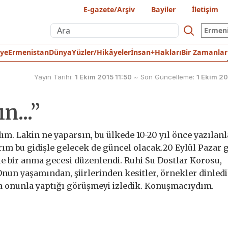
E-gazete/Arşiv
Bayiler
İletişim
Ermen
iye
Ermenistan
Dünya
Yüzler/Hikâyeler
İnsan+Hakları
Bir Zamanlar
Yayın Tarihi:
1 Ekim 2015 11:50
~
Son Güncelleme:
1 Ekim 20
n...”
m. Lakin ne yaparsın, bu ülkede 10-20 yıl önce yazılanl
rım bu gidişle gelecek de güncel olacak.20 Eylül Pazar
e bir anma gecesi düzenlendi. Ruhi Su Dostlar Korosu,
nun yaşamından, şiirlerinden kesitler, örnekler dinledi
a onunla yaptığı görüşmeyi izledik. Konuşmacıydım.