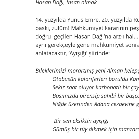
Hasan Dağı, insan olmak
14. yüzyılda Yunus Emre, 20. yüzyılda R
baskı, zulüm! Mahkumiyet kararının peş
doğru geçilen Hasan Dağı’na arz-ı hal... 
aynı gerekçeyle gene mahkumiyet sonras
anlatacaktır, ‘Ayışığı’ şiirinde:
Bileklerimizi morartmış yeni Alman kelepç
Otobüsün kaloriferleri bozuldu Kama
Sekiz saat oluyor karbonatlı bir çay b
Başımızda pirensip sahibi bir başça
Niğde üzerinden Adana cezaevine gid
Bir sen eksiktin ayışığı
Gümüş bir tüy dikmek için manzaray