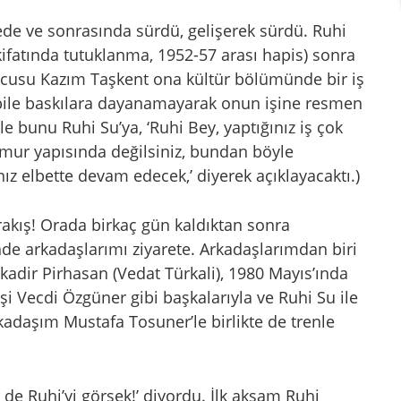
tede ve sonrasında sürdü, gelişerek sürdü. Ruhi
kifatında tutuklanma, 1952-57 arası hapis) sonra
ucusu Kazım Taşkent ona kültür bölümünde bir iş
 bile baskılara dayanamayarak onun işine resmen
le bunu Ruhi Su’ya, ‘Ruhi Bey, yaptığınız iş çok
memur yapısında değilsiniz, bundan böyle
ız elbette devam edecek,’ diyerek açıklayacaktı.)
arakış! Orada birkaç gün kaldıktan sonra
ünde arkadaşlarımı ziyarete. Arkadaşlarımdan biri
kadir Pirhasan (Vedat Türkali), 1980 Mayıs’ında
şi Vecdi Özgüner gibi başkalarıyla ve Ruhi Su ile
adaşım Mustafa Tosuner’le birlikte de trenle
 de Ruhi’yi görsek!’ diyordu. İlk akşam Ruhi