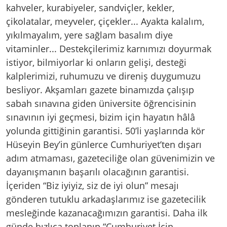
kahveler, kurabiyeler, sandviçler, kekler,
çikolatalar, meyveler, çiçekler... Ayakta kalalım,
yıkılmayalım, yere sağlam basalım diye
vitaminler... Destekçilerimiz karnımızı doyurmak
istiyor, bilmiyorlar ki onların gelişi, desteği
kalplerimizi, ruhumuzu ve direniş duygumuzu
besliyor. Akşamları gazete binamızda çalışıp
sabah sınavına giden üniversite öğrencisinin
sınavının iyi geçmesi, bizim için hayatın hâlâ
yolunda gittiğinin garantisi. 50’li yaşlarında kör
Hüseyin Bey’in günlerce Cumhuriyet’ten dışarı
adım atmaması, gazeteciliğe olan güvenimizin ve
dayanışmanın başarılı olacağının garantisi.
İçeriden “Biz iyiyiz, siz de iyi olun” mesajı
gönderen tutuklu arkadaşlarımız ise gazetecilik
mesleğinde kazanacağımızın garantisi. Daha ilk
günde hızlıca toplanıp “Cumhuriyet İçin