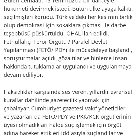
Gülen Cemaati, 15 Temmuz’da bir darbeyle
hükümeti devirmek istedi. Bütün ülke ayağa kalktı,
seçilmişleri korudu. Türkiye’deki her kesimin birlik
olup demokrasi için sokaklara çıkması ile darbe
teşebbüsü püskürtüldü. OHAL ilan edildi.
Fethullahçı Terör Örgütü / Paralel Devlet
Yapılanması (FETÖ/ PDY) ile mücadeleye başlandı,
soruşturmalar açıldı, gözaltılar ve binlerce insan
hakkında tutuklamalar uygulandı ve uygulanmaya
devam ediliyor.
Haksızlıklar karşısında ses veren, yıllardır evrensel
kurallar dahilinde gazetecilik yapmak için
çabalayan Cumhuriyet gazetesi vakıf yöneticileri
ve yazarları da FETÖ/PDY ve PKK/KCK örgütlerinin
üyesi olmadıkları halde suç işlemek için örgüt
adına hareket ettikleri iddiasıyla suçlandılar ve