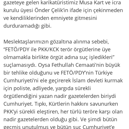
gazeteye gelen karikatüristimiz Musa Kart ve icra
kurulu üyesi Önder Çelik’in ifade için çekinmeden
ve kendiliklerinden emniyete gitmesini
durduramadığı gibi.
Meslektaşlarımızın gözaltına alınma sebebi,
“FETÖ/PDY ile PKK/KCK terör örgütlerine üye
olmamakla birlikte örgüt adına suç işledikleri”
suçlamasıydı. Oysa Fethullah Cemaati’nin büyük
bir tehlike olduğunu ve FETÖ/PDY’nin Türkiye
Cumhuriyeti’ni ele geçirerek İslam devleti kurmak
için poliste, adliyede, yargıda sürekli
örgütlendiğini yazan nadir gazetelerden biriydi
Cumhuriyet. Tıpkı, Kürtlerin hakkını savunurken
PKK’yi sürekli eleştiren, her türlü teröre karşı olan
nadir gazetelerden olduğu gibi. Ve şimdi bütün
geçmiş unutulmuş ve bütün suç Cumhuriyet’e