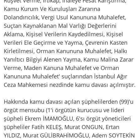
Rüşvet Verme, İrtikap, İhaleye Fesat Karıştırma,
Kamu Kurum Ve Kuruluşları Zararına
Dolandırıcılık, Vergi Usul Kanununa Muhalefet,
Suçtan Kaynaklanan Mal Varlığı Değerlerini
Aklama, Kişisel Verilerin Kaydedilmesi, Kişisel
Verileri Ele Geçirme ve Yayma, Çevrenin Kasten
Kirletilmesi, Orman Kanununa Muhalefet, Halkı
Yanıltıcı Bilgiyi Alenen Yayma, Kamu Malina Zarar
Verme, Maden Kanuna Muhalefet ve Orman
Kanununa Muhalefet' suçlarından İstanbul Ağır
Ceza Mahkemesi nezdinde kamu davası açılmıştır.
Hakkında kamu davası açılan şüphelilerden (99)'u
örgüt mensubu (1'i örgütün kurucusu ve lideri
şüpheli Ekrem İMAMOĞLU, 6'sı örgüt yöneticileri
şüpheliler Fatih KELEŞ, Murat ONGUN, Ertan
YILDIZ, Murat GÜLİBRAHİMOĞLU, Adem SOYTEKİN