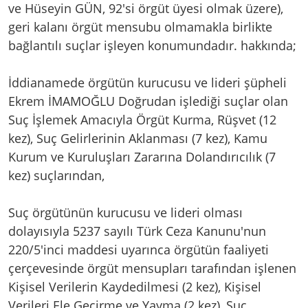
ve Hüseyin GÜN, 92'si örgüt üyesi olmak üzere),
geri kalanı örgüt mensubu olmamakla birlikte
bağlantılı suçlar işleyen konumundadır. hakkında;
İddianamede örgütün kurucusu ve lideri şüpheli
Ekrem İMAMOĞLU Doğrudan işlediği suçlar olan
Suç İşlemek Amacıyla Örgüt Kurma, Rüşvet (12
kez), Suç Gelirlerinin Aklanması (7 kez), Kamu
Kurum ve Kuruluşları Zararına Dolandırıcılık (7
kez) suçlarından,
Suç örgütünün kurucusu ve lideri olması
dolayısıyla 5237 sayılı Türk Ceza Kanunu'nun
220/5'inci maddesi uyarınca örgütün faaliyeti
çerçevesinde örgüt mensupları tarafından işlenen
Kişisel Verilerin Kaydedilmesi (2 kez), Kişisel
Verileri Ele Geçirme ve Yayma (2 kez), Suç