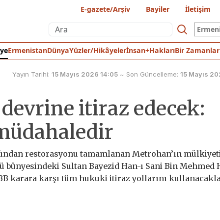
E-gazete/Arşiv
Bayiler
İletişim
Ermen
iye
Ermenistan
Dünya
Yüzler/Hikâyeler
İnsan+Hakları
Bir Zamanlar
Yayın Tarihi:
15 Mayıs 2026 14:05
~
Son Güncelleme:
15 Mayıs 20
devrine itiraz edecek:
 müdahaledir
rafından restorasyonu tamamlanan Metrohan’ın mülkiyet
ü bünyesindeki Sultan Bayezid Han-ı Sani Bin Mehmed 
BB karara karşı tüm hukuki itiraz yollarını kullanacakl