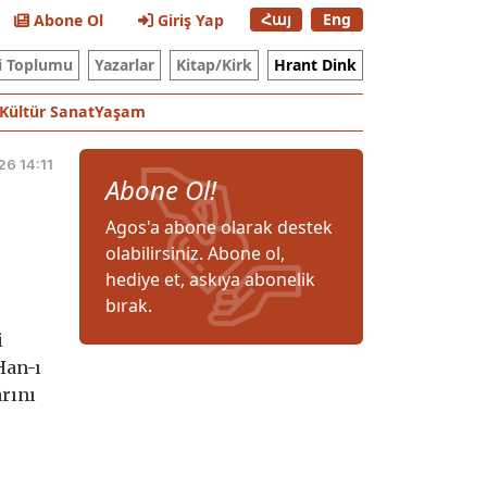
Հայ
Eng
Abone Ol
Giriş Yap
i Toplumu
Yazarlar
Kitap/Kirk
Hrant Dink
Kültür Sanat
Yaşam
26 14:11
Abone Ol!
Agos'a abone olarak destek
olabilirsiniz. Abone ol,
hediye et, askıya abonelik
bırak.
i
Han-ı
arını