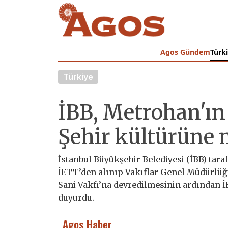
Agos Gündem
Türk
Türkiye
İBB, Metrohan'ın 
Şehir kültürüne
İstanbul Büyükşehir Belediyesi (İBB) ta
İETT’den alınıp Vakıflar Genel Müdürlüğ
Sani Vakfı’na devredilmesinin ardından İ
duyurdu.
Agos Haber