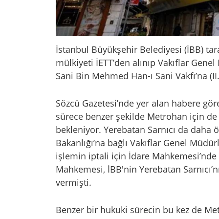
İstanbul Büyükşehir Belediyesi (İBB) t
mülkiyeti İETT’den alınıp Vakıflar Gene
Sani Bin Mehmed Han-ı Sani Vakfı’na (II.
Sözcü Gazetesi’nde yer alan habere gör
sürece benzer şekilde Metrohan için d
bekleniyor. Yerebatan Sarnıcı da daha ö
Bakanlığı’na bağlı Vakıflar Genel Müdürl
işlemin iptali için İdare Mahkemesi’nde
Mahkemesi, İBB'nin Yerebatan Sarnıcı’nı
vermişti.
Benzer bir hukuki sürecin bu kez de Met