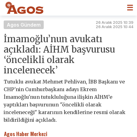
☰
26 Aralık 2025 10:39
Agos Gündem
26 Aralık 2025 10:44
İmamoğlu’nun avukatı
açıkladı: AİHM başvurusu
‘öncelikli olarak
incelenecek’
Tutuklu avukat Mehmet Pehlivan, İBB Başkanı ve
CHP'nin Cumhurbaşkanı adayı Ekrem
İmamoğlu'nun tutukluluğuna ilişkin AİHM’e
yaptıkları başvurunun "öncelikli olarak
inceleneceği" kararının kendilerine resmi olarak
bildirildiğini açıkladı.
Agos Haber Merkezi