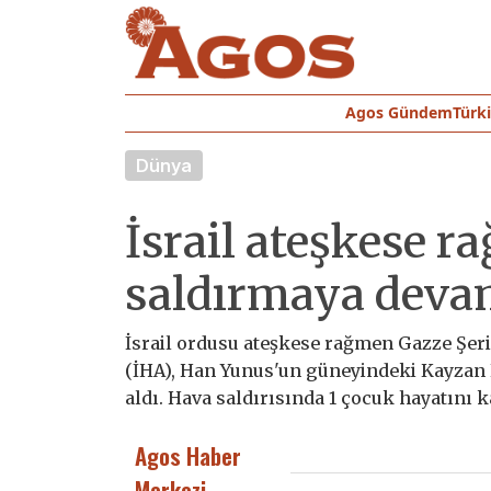
Agos Gündem
Türk
Dünya
İsrail ateşkese 
saldırmaya deva
İsrail ordusu ateşkese rağmen Gazze Şeridi
(İHA), Han Yunus'un güneyindeki Kayzan E
aldı. Hava saldırısında 1 çocuk hayatını ka
Agos Haber
Merkezi