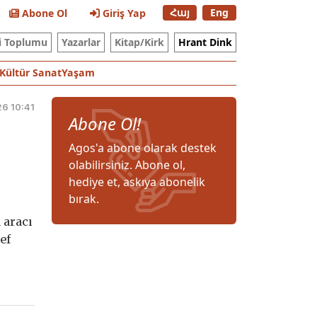
Հայ
Eng
Abone Ol
Giriş Yap
i Toplumu
Yazarlar
Kitap/Kirk
Hrant Dink
Kültür Sanat
Yaşam
6 10:41
Abone Ol!
Agos'a abone olarak destek
olabilirsiniz. Abone ol,
hediye et, askıya abonelik
bırak.
 aracı
ef