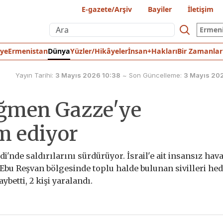
E-gazete/Arşiv
Bayiler
İletişim
Ermen
iye
Ermenistan
Dünya
Yüzler/Hikâyeler
İnsan+Hakları
Bir Zamanlar
Yayın Tarihi:
3 Mayıs 2026 10:38
~
Son Güncelleme:
3 Mayıs 202
rağmen Gazze'ye
m ediyor
'nde saldırılarını sürdürüyor. İsrail'e ait insansız hava
bu Reşvan bölgesinde toplu halde bulunan sivilleri hed
ybetti, 2 kişi yaralandı.