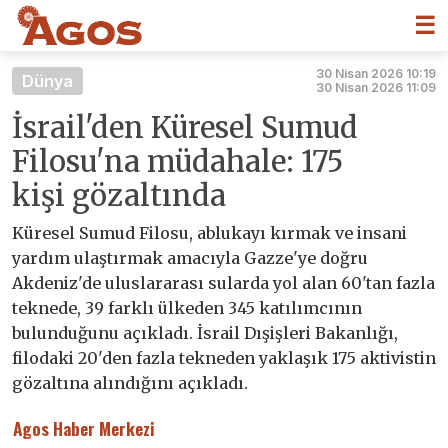
☰
30 Nisan 2026 10:19
Dünya
30 Nisan 2026 11:09
İsrail'den Küresel Sumud
Filosu'na müdahale: 175
kişi gözaltında
Küresel Sumud Filosu, ablukayı kırmak ve insani
yardım ulaştırmak amacıyla Gazze'ye doğru
Akdeniz'de uluslararası sularda yol alan 60'tan fazla
teknede, 39 farklı ülkeden 345 katılımcının
bulunduğunu açıkladı. İsrail Dışişleri Bakanlığı,
filodaki 20'den fazla tekneden yaklaşık 175 aktivistin
gözaltına alındığını açıkladı.
Agos Haber Merkezi