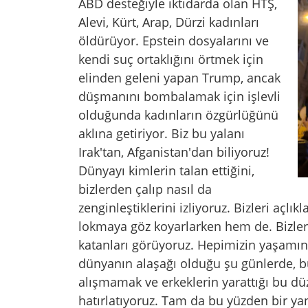
ABD desteğiyle iktidarda olan HTŞ,
Alevi, Kürt, Arap, Dürzi kadınları
öldürüyor. Epstein dosyalarını ve
kendi suç ortaklığını örtmek için
elinden geleni yapan Trump, ancak
düşmanını bombalamak için işlevli
olduğunda kadınların özgürlüğünü
aklına getiriyor. Biz bu yalanı
Irak'tan, Afganistan'dan biliyoruz!
Dünyayı kimlerin talan ettiğini,
bizlerden çalıp nasıl da
zenginleştiklerini izliyoruz. Bizleri açlı
lokmaya göz koyarlarken hem de. Bizle
katanları görüyoruz. Hepimizin yaşamını 
dünyanın alaşağı olduğu şu günlerde, 
alışmamak ve erkeklerin yarattığı bu dü
hatırlatıyoruz. Tam da bu yüzden bir yan