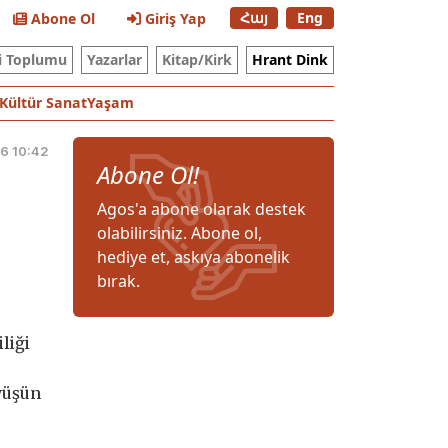
Հայ
Eng
Abone Ol
Giriş Yap
i Toplumu
Yazarlar
Kitap/Kirk
Hrant Dink
Kültür Sanat
Yaşam
6 10:42
Abone Ol!
Agos'a abone olarak destek
olabilirsiniz. Abone ol,
hediye et, askıya abonelik
bırak.
liği
yüşün