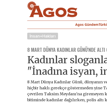
Agos Gündem
Türk
İnsan+Hakları
8 MART DÜNYA KADINLAR GÜNÜ'NDE ALTI 
Kadınlar sloganlar
"İnadına isyan, 
8 Mart Dünya Kadınlar Günü, dünyanın ve 
hiçbir haklı gerekçe göstermeden yine Ta
çevrilen Taksim Meydanı'na giremeyen k
bitiminde kadınlar dağılırken, polis altı k