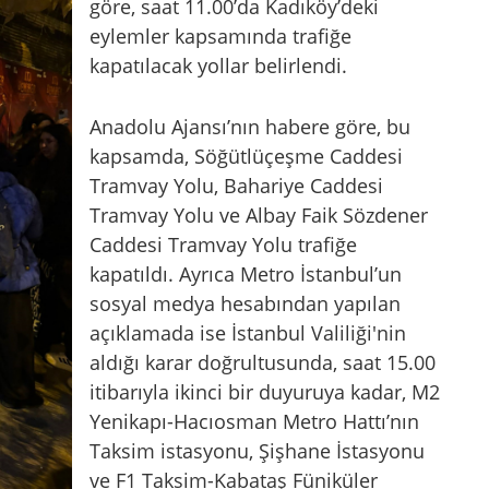
göre, saat 11.00’da Kadıköy’deki
eylemler kapsamında trafiğe
kapatılacak yollar belirlendi.
Anadolu Ajansı’nın habere göre, bu
kapsamda, Söğütlüçeşme Caddesi
Tramvay Yolu, Bahariye Caddesi
Tramvay Yolu ve Albay Faik Sözdener
Caddesi Tramvay Yolu trafiğe
kapatıldı. Ayrıca Metro İstanbul’un
sosyal medya hesabından yapılan
açıklamada ise İstanbul Valiliği'nin
aldığı karar doğrultusunda, saat 15.00
itibarıyla ikinci bir duyuruya kadar, M2
Yenikapı-Hacıosman Metro Hattı’nın
Taksim istasyonu, Şişhane İstasyonu
ve ⁠F1 Taksim-Kabataş Füniküler