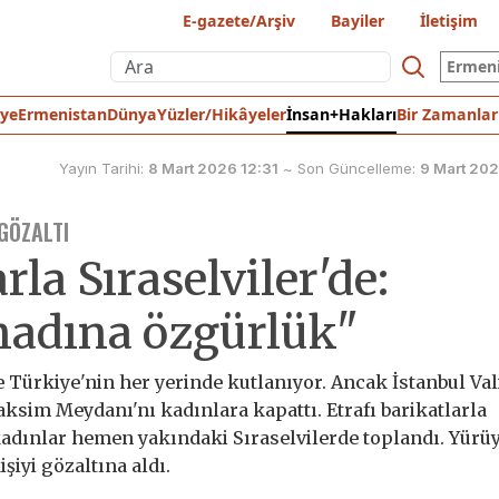
E-gazete/Arşiv
Bayiler
İletişim
Ermen
iye
Ermenistan
Dünya
Yüzler/Hikâyeler
İnsan+Hakları
Bir Zamanlar
Yayın Tarihi:
8 Mart 2026 12:31
~
Son Güncelleme:
9 Mart 202
GÖZALTI
la Sıraselviler'de:
inadına özgürlük"
Türkiye'nin her yerinde kutlanıyor. Ancak İstanbul Vali
ksim Meydanı'nı kadınlara kapattı. Etrafı barikatlarla
adınlar hemen yakındaki Sıraselvilerde toplandı. Yürü
işiyi gözaltına aldı.