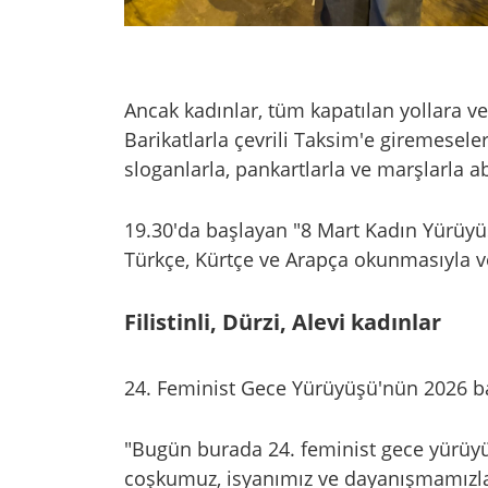
Ancak kadınlar, tüm kapatılan yollara v
Barikatlarla çevrili Taksim'e giremesele
sloganlarla, pankartlarla ve marşlarla a
19.30'da başlayan "8 Mart Kadın Yürüyü
Türkçe, Kürtçe ve Arapça okunmasıyla v
Filistinli, Dürzi, Alevi kadınlar
24. Feminist Gece Yürüyüşü'nün 2026 ba
"Bugün burada 24. feminist gece yürüyüş
coşkumuz, isyanımız ve dayanışmamızla 