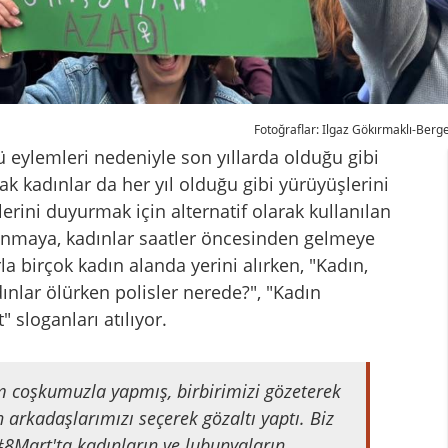
Fotoğraflar: Ilgaz Gökırmaklı-Berg
 eylemleri nedeniyle son yıllarda olduğu gibi
ak kadınlar da her yıl olduğu gibi yürüyüşlerini
erini duyurmak için alternatif olarak kullanılan
planmaya, kadınlar saatler öncesinden gelmeye
la birçok kadın alanda yerini alırken, "Kadın,
adınlar ölürken polisler nerede?", "Kadın
" sloganları atılıyor.
 coşkumuzla yapmış, birbirimizi gözeterek
 arkadaşlarımızı seçerek gözaltı yaptı. Biz
#8Mart
'ta kadınların ve lubunyaların