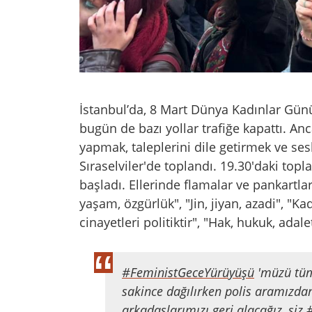
İstanbul’da, 8 Mart Dünya Kadınlar Günü
bugün de bazı yollar trafiğe kapattı. Anc
yapmak, taleplerini dile getirmek ve sesl
Sıraselviler'de toplandı. 19.30'daki to
başladı. Ellerinde flamalar ve pankartlar
yaşam, özgürlük", "Jin, jiyan, azadi", "K
cinayetleri politiktir", "Hak, hukuk, adalet
#FeministGeceYürüyüşü
'müzü tüm
sakince dağılırken polis aramızdan
arkadaşlarımızı geri alacağız, siz