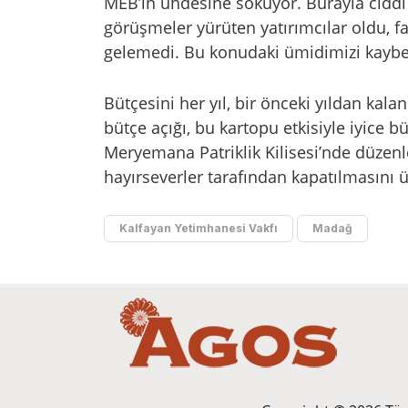
MEB’in uhdesine sokuyor. Burayla ciddi 
görüşmeler yürüten yatırımcılar oldu, f
gelemedi. Bu konudaki ümidimizi kaybet
Bütçesini her yıl, bir önceki yıldan kal
bütçe açığı, bu kartopu etkisiyle iyic
Meryemana Patriklik Kilisesi’nde düzen
hayırseverler tarafından kapatılmasını 
Kalfayan Yetimhanesi Vakfı
Madağ