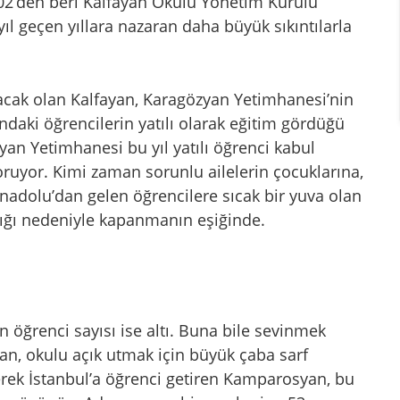
002’den beri Kalfayan Okulu Yönetim Kurulu
yıl geçen yıllara nazaran daha büyük sıkıntılarla
acak olan Kalfayan, Karagözyan Yetimhanesi’nin
ndaki öğrencilerin yatılı olarak eğitim gördüğü
zyan Yetimhanesi bu yıl yatılı öğrenci kabul
ruyor. Kimi zaman sorunlu ailelerin çocuklarına,
Anadolu’dan gelen öğrencilere sıcak bir yuva olan
lığı nedeniyle kapanmanın eşiğinde.
n öğrenci sayısı ise altı. Buna bile sevinmek
, okulu açık utmak için büyük çaba sarf
rek İstanbul’a öğrenci getiren Kamparosyan, bu