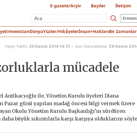
E-gazete/Arşiv
Bayiler
İletişim
Ermen
iye
Ermenistan
Dünya
Yüzler/Hikâyeler
İnsan+Hakları
Bir Zamanlar
Yayın Tarihi:
25 Kasım 2014 14:31
~
Son Güncelleme:
29 Kasım 201
orluklarla mücadele
l Antikacıoğlu ile, Yönetim Kurulu üyeleri Diana
m Pazar günü yapılan madağ öncesi bilgi vermek üzere
alfayan Okulu Yönetim Kurulu Başkanlığı’nı sürdüren
 daha büyük sıkıntılarla karşı karşıya olduklarını söyle