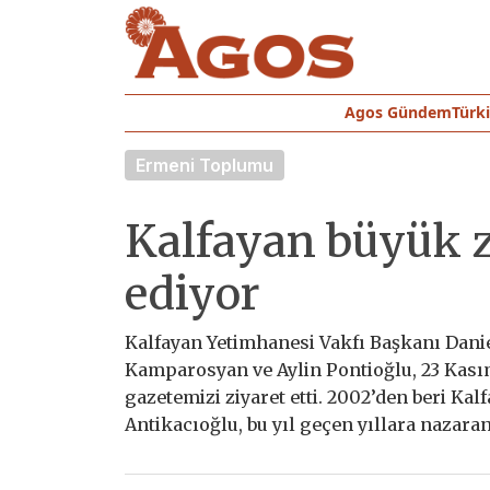
Agos Gündem
Türk
Ermeni Toplumu
Kalfayan büyük z
ediyor
Kalfayan Yetimhanesi Vakfı Başkanı Danie
Kamparosyan ve Aylin Pontioğlu, 23 Kası
gazetemizi ziyaret etti. 2002’den beri K
Antikacıoğlu, bu yıl geçen yıllara nazaran