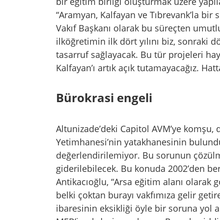
bir eğitim birliği oluşturmak üzere ya
“Aramyan, Kalfayan ve Tıbrevank’la bir 
Vakıf Başkanı olarak bu süreçten umutlu
ilköğretimin ilk dört yılını biz, sonraki d
tasarruf sağlayacak. Bu tür projeleri h
Kalfayan’ı artık açık tutamayacağız. Hatt
Bürokrasi engeli
Altunizade’deki Capitol AVM’ye komşu, 
Yetimhanesi’nin yatakhanesinin bulunduğ
değerlendirilemiyor. Bu sorunun çözülm
giderilebilecek. Bu konuda 2002’den be
Antikacıoğlu, “Arsa eğitim alanı olarak 
belki çoktan burayı vakfımıza gelir getir
ibaresinin eksikliği öyle bir soruna yol