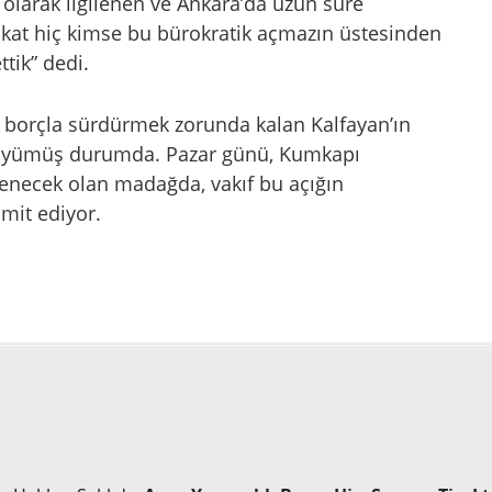
olarak ilgilenen ve Ankara’da uzun süre
akat hiç kimse bu bürokratik açmazın üstesinden
tik” dedi.
an borçla sürdürmek zorunda kalan Kalfayan’ın
e büyümüş durumda. Pazar günü, Kumkapı
lenecek olan madağda, vakıf bu açığın
ümit ediyor.