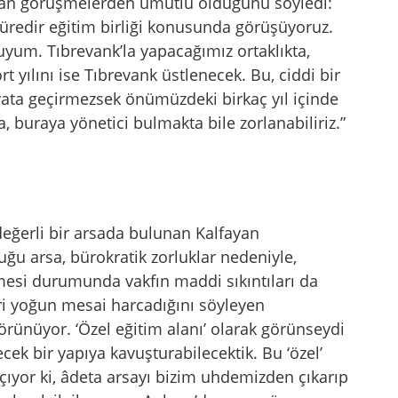
pılan görüşmelerden umutlu olduğunu söyledi:
süredir eğitim birliği konusunda görüşüyoruz.
yum. Tıbrevank’la yapacağımız ortaklıkta,
ört yılını ise Tıbrevank üstlenecek. Bu, ciddi bir
ayata geçirmezsek önümüzdeki birkaç yıl içinde
a, buraya yönetici bulmakta bile zorlanabiliriz.”
değerli bir arsada bulunan Kalfayan
u arsa, bürokratik zorluklar nedeniyle,
esi durumunda vakfın maddi sıkıntıları da
ri yoğun mesai harcadığını söyleyen
görünüyor. ‘Özel eğitim alanı’ olarak görünseydi
ecek bir yapıya kavuşturabilecektik. Bu ‘özel’
 açıyor ki, âdeta arsayı bizim uhdemizden çıkarıp