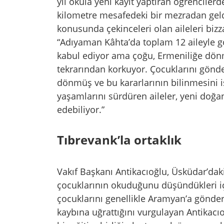
yıl okula yeni kayıt yaptıran öğrencile
kilometre mesafedeki bir mezradan geld
konusunda çekinceleri olan aileleri bizzat
“Adıyaman Kâhta’da toplam 12 aileyle g
kabul ediyor ama çoğu, Ermeniliğe dön
tekrarından korkuyor. Çocuklarını gönder
dönmüş ve bu kararlarının bilinmesini 
yaşamlarını sürdüren aileler, yeni doğa
edebiliyor.”
Tıbrevank’la ortaklık
Vakıf Başkanı Antikacıoğlu, Üsküdar’daki 
çocuklarının okuduğunu düşündükleri iç
çocuklarını genellikle Aramyan’a gönderd
kaybına uğrattığını vurgulayan Antikacı