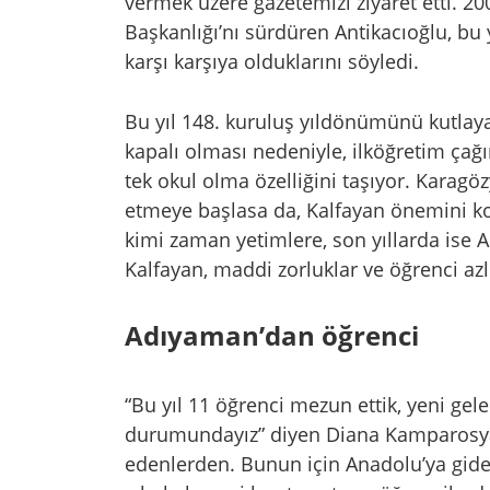
vermek üzere gazetemizi ziyaret etti. 2
Başkanlığı’nı sürdüren Antikacıoğlu, bu 
karşı karşıya olduklarını söyledi.
Bu yıl 148. kuruluş yıldönümünü kutlay
kapalı olması nedeniyle, ilköğretim çağı
tek okul olma özelliğini taşıyor. Karagö
etmeye başlasa da, Kalfayan önemini ko
kimi zaman yetimlere, son yıllarda ise 
Kalfayan, maddi zorluklar ve öğrenci az
Adıyaman’dan öğrenci
“Bu yıl 11 öğrenci mezun ettik, yeni gele
durumundayız” diyen Diana Kamparosyan
edenlerden. Bunun için Anadolu’ya gide