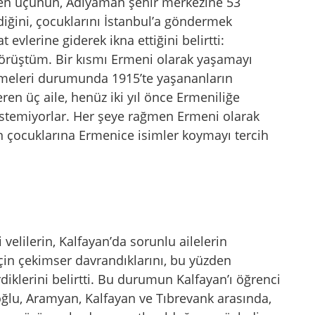
rden üçünün, Adıyaman şehir merkezine 53
iğini, çocuklarını İstanbul’a göndermek
 evlerine giderek ikna ettiğini belirtti:
örüştüm. Bir kısmı Ermeni olarak yaşamayı
meleri durumunda 1915’te yaşananların
en üç aile, henüz iki yıl önce Ermeniliğe
istemiyorlar. Her şeye rağmen Ermeni olarak
n çocuklarına Ermenice isimler koymayı tercih
velilerin, Kalfayan’da sorunlu ailelerin
in çekimser davrandıklarını, bu yüzden
iklerini belirtti. Bu durumun Kalfayan’ı öğrenci
oğlu, Aramyan, Kalfayan ve Tıbrevank arasında,