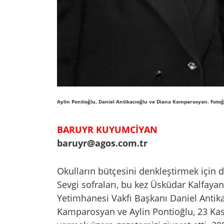
Aylin Pontioğlu, Daniel Antikacıoğlu ve Diana Kamparosyan. F
BARUYR KUYUMCİYAN
baruyr@agos.com.tr
Okulların bütçesini denkleştirmek için 
Sevgi sofraları, bu kez Üsküdar Kalfaya
Yetimhanesi Vakfı Başkanı Daniel Antika
Kamparosyan ve Aylin Pontioğlu, 23 Ka