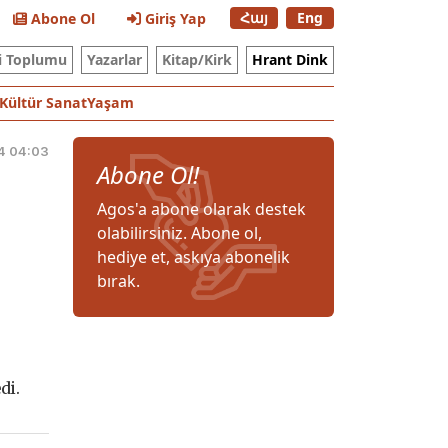
Հայ
Eng
Abone Ol
Giriş Yap
i Toplumu
Yazarlar
Kitap/Kirk
Hrant Dink
Kültür Sanat
Yaşam
4 04:03
Abone Ol!
Agos'a abone olarak destek
olabilirsiniz. Abone ol,
hediye et, askıya abonelik
bırak.
di.