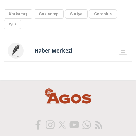
Karkamış
Gaziantep
Suriye
Cerablus
IŞİD
Haber Merkezi