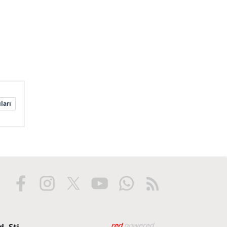
ları
Web tasarım: Red Biliş
. Şti.