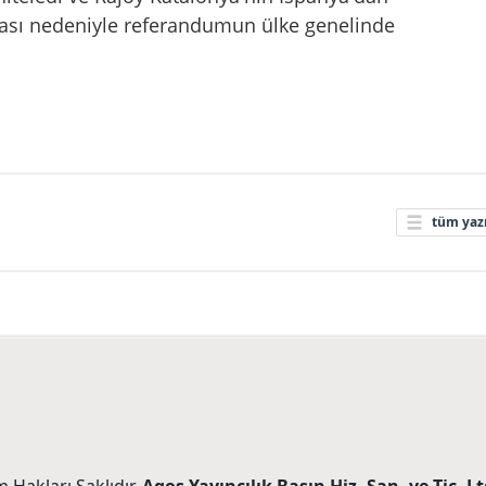
ması nedeniyle referandumun ülke genelinde
tüm yazı
 Hakları Saklıdır.
Agos Yayıncılık Basın Hiz. San. ve Tic. Ltd