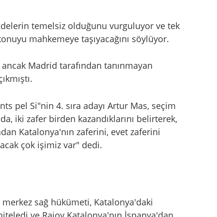
delerin temelsiz olduğunu vurguluyor ve tek
a konuyu mahkemeye taşıyacağını söylüyor.
 ancak Madrid tarafından tanınmayan
ıkmıştı.
ts pel Si"nin 4. sıra adayı Artur Mas, seçim
, iki zafer birden kazandıklarını belirterek,
n Katalonya'nın zaferini, evet zaferini
acak çok işimiz var" dedi.
 merkez sağ hükümeti, Katalonya'daki
 niteledi ve Rajoy Katalonya'nın İspanya'dan