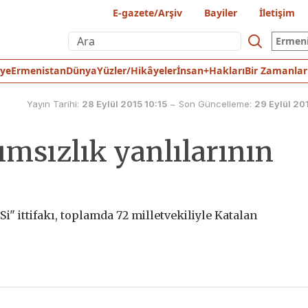
E-gazete/Arşiv
Bayiler
İletişim
Ermen
iye
Ermenistan
Dünya
Yüzler/Hikâyeler
İnsan+Hakları
Bir Zamanlar
Yayın Tarihi:
28 Eylül 2015 10:15
~
Son Güncelleme:
29 Eylül 20
ımsızlık yanlılarının
Si" ittifakı, toplamda 72 milletvekiliyle Katalan