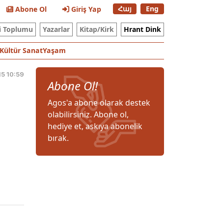
Հայ
Eng
Abone Ol
Giriş Yap
i Toplumu
Yazarlar
Kitap/Kirk
Hrant Dink
Kültür Sanat
Yaşam
15 10:59
Abone Ol!
Agos'a abone olarak destek
olabilirsiniz. Abone ol,
hediye et, askıya abonelik
bırak.