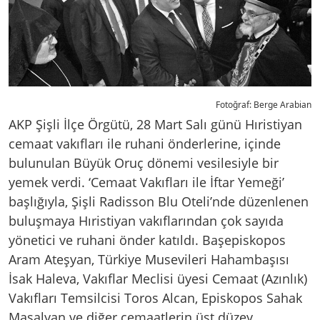
Fotoğraf: Berge Arabian
AKP Şişli İlçe Örgütü, 28 Mart Salı günü Hıristiyan
cemaat vakıfları ile ruhani önderlerine, içinde
bulunulan Büyük Oruç dönemi vesilesiyle bir
yemek verdi. ‘Cemaat Vakıfları ile İftar Yemeği’
başlığıyla, Şişli Radisson Blu Oteli’nde düzenlenen
buluşmaya Hıristiyan vakıflarından çok sayıda
yönetici ve ruhani önder katıldı. Başepiskopos
Aram Ateşyan, Türkiye Musevileri Hahambaşısı
İsak Haleva, Vakıflar Meclisi üyesi Cemaat (Azınlık)
Vakıfları Temsilcisi Toros Alcan, Episkopos Sahak
Maşalyan ve diğer cemaatlerin üst düzey