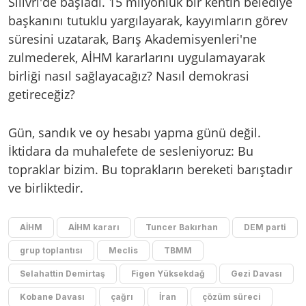
Silivri'de başladı. 15 milyonluk bir kentin belediye
başkanını tutuklu yargılayarak, kayyımların görev
süresini uzatarak, Barış Akademisyenleri'ne
zulmederek, AİHM kararlarını uygulamayarak
birliği nasıl sağlayacağız? Nasıl demokrasi
getireceğiz?
Gün, sandık ve oy hesabı yapma günü değil.
İktidara da muhalefete de sesleniyoruz: Bu
topraklar bizim. Bu toprakların bereketi barıştadır
ve birliktedir.
AİHM
AİHM kararı
Tuncer Bakırhan
DEM parti
grup toplantısı
Meclis
TBMM
Selahattin Demirtaş
Figen Yüksekdağ
Gezi Davası
Kobane Davası
çağrı
İran
çözüm süreci