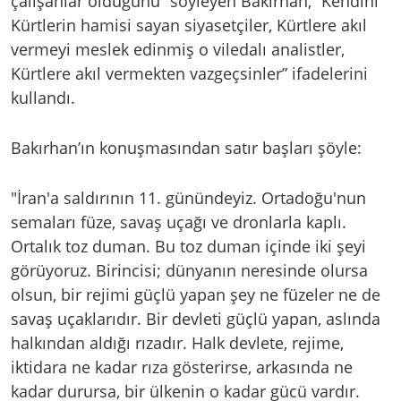
çalışanlar olduğunu” söyleyen Bakırhan, “Kendini
Kürtlerin hamisi sayan siyasetçiler, Kürtlere akıl
vermeyi meslek edinmiş o viledalı analistler,
Kürtlere akıl vermekten vazgeçsinler” ifadelerini
kullandı.
Bakırhan’ın konuşmasından satır başları şöyle:
"İran'a saldırının 11. günündeyiz. Ortadoğu'nun
semaları füze, savaş uçağı ve dronlarla kaplı.
Ortalık toz duman. Bu toz duman içinde iki şeyi
görüyoruz. Birincisi; dünyanın neresinde olursa
olsun, bir rejimi güçlü yapan şey ne füzeler ne de
savaş uçaklarıdır. Bir devleti güçlü yapan, aslında
halkından aldığı rızadır. Halk devlete, rejime,
iktidara ne kadar rıza gösterirse, arkasında ne
kadar durursa, bir ülkenin o kadar gücü vardır.