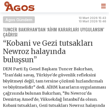
☰
10 Mart 2026 15:43
Agos Gündem
10 Mart 2026 15:46
TUNCER BAKIRHAN’DAN ‘AİHM KARARLARI UYGULANSIN’
ÇAĞRISI
“Kobani ve Gezi tutsakları
Newroz halayında
buluşsun”
DEM Parti Eş Genel Başkanı Tuncer Bakırhan,
“İran'daki savaş, Türkiye'de güvenlik refleksini
büyütmeyi değil, tam tersine çözümü hızlandırmalı
ve büyütmelidir” dedi. AİHM kararların uygulanması
çağrısında bulunan Bakırhan, “Bu Newroz'da
Demirtaş Amed'de, Yüksekdağ İstanbul'da olsun.
Kobani tutsakları, Gezi tutsakları Newroz halayında