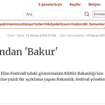
E-gazete/Arşiv
Bayiler
İletişim
Ermen
iye
Ermenistan
Dünya
Yüzler/Hikâyeler
İnsan+Hakları
Bir Zamanlar
Yayın Tarihi:
13 Nisan 2015 17:04
~
Son Güncelleme:
13 Nisan 20
'ndan 'Bakur'
l Film Festivali'ndaki gösteriminin Kültür Bakanlığı'nın
erine yazılı bir açıklama yapan Bakanlık, festival yöneti