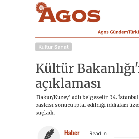
Agos Gündem
Türk
Kültür Sanat
Kültür Bakanlığı
açıklaması
'Bakur/Kuzey' adlı belgeselin 34. İstanbu
baskısı sonucu iptal edildiği iddiaları üz
suçladı.
Haber
Read in