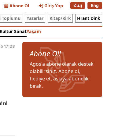
Հայ
Eng
Abone Ol
Giriş Yap
i Toplumu
Yazarlar
Kitap/Kirk
Hrant Dink
Kültür Sanat
Yaşam
15 17:28
Abone Ol!
Agos'a abone olarak destek
olabilirsiniz. Abone ol,
hediye et, askıya abonelik
bırak.
mini