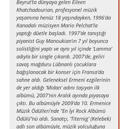
Beyrut’ta dünyaya gelen Eileen
Khatchadourian, profesyonel müzik
yaşamına henüz 18 yaşındayken, 1996’da
Kanadalı müzisyen Mario Pelchat’la
yaptığı düetle başladı. 1997’de tanıştığı
piyanist Guy Manoukian’ın 7 yıl boyunca
solistliğini yaptı ve aynı yıl içinde ‘Lamma’
adıyla bir single çıkardı. 2007’de, geliri
savaş mağduru Lübnanlı çocuklara
bağışlanacak bir konser için Fransa’da
sahne aldı. Geleneksel Ermeni ezgilerinin
de yer aldığı ‘Midan’ adını taşıyan ilk
albümü, 2007’nin Aralık ayında piyasaya
çıktı. Bu albümüyle 2009’da 10. Ermenice
Müzik Ödülleri’nde “En İyi Rock Albümü
Ödülü”nü aldı. Sanatçı, ‘Titernig’ (Kelebek)
adlı son albümüyle, müzik yolculuğuna