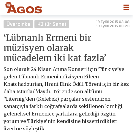
☰
19 Eylül 2015 03:08
Üvercinka
Kültür Sanat
19 Eylül 2015 03:23
‘Lübnanlı Ermeni bir
müzisyen olarak
mücadelem iki kat fazla’
Son olarak 24 Nisan Anma Konseri için Türkiye’ye
gelen Lübnanlı Ermeni müzisyen Eileen
Khatchadourian, Hrant Dink Ödül Töreni için bir kez
daha İstanbul’daydı. Törende son albümü
‘Titernig’den (Kelebek) parçalar seslendiren
sanatçıyla farklı coğrafyalarda şekillenen kimliği,
geleneksel Ermenice şarkılara getirdiği özgün
yorum ve Türkiye’nin kendisine hissettirdikleri
üzerine söyleştik.