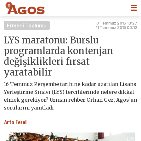
☰
10 Temmuz 2015 13:27
Ermeni Toplumu
11 Temmuz 2015 00:12
LYS maratonu: Burslu
programlarda kontenjan
değişiklikleri fırsat
yaratabilir
16 Temmuz Perşembe tarihine kadar uzatılan Lisans
Yerleştirme Sınavı (LYS) tercihlerinde nelere dikkat
etmek gerekiyor? Uzman rehber Orhan Gez, Agos’un
sorularını yanıtladı
Arto Tezel