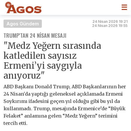
☰
24 Nisan 2026 19:21
Agos Gündem
24 Nisan 2026 19:55
TRUMP'TAN 24 NISAN MESAJI
"Medz Yeğern sırasında
katledilen sayısız
Ermeni’yi saygıyla
anıyoruz"
ABD Başkanı Donald Trump, ABD Başkanlarının her
24 Nisan'da yaptığı geleneksel açıklamada Ermeni
Soykırımı ifadesini geçen yıl olduğu gibi bu yıl da
kullanmadı. Trump, mesajında Ermenice’de “Büyük
Felaket” anlamına gelen “Medz Yeğern” terimini
tercih etti.