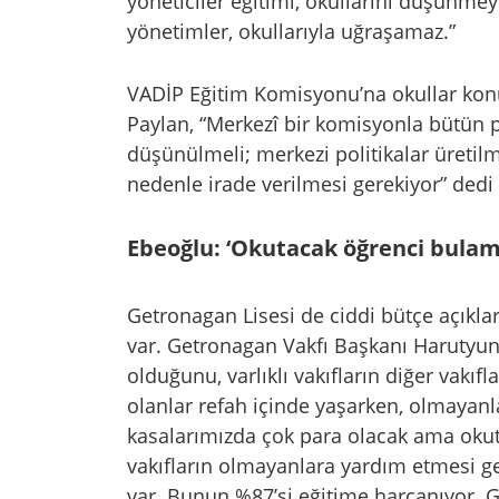
yöneticiler eğitimi, okullarını düşünmey
yönetimler, okullarıyla uğraşamaz.”
VADİP Eğitim Komisyonu’na okullar konu
Paylan, “Merkezî bir komisyonla bütün pr
düşünülmeli; merkezi politikalar üreti
nedenle irade verilmesi gerekiyor” dedi
Ebeoğlu: ‘Okutacak öğrenci bulam
Getronagan Lisesi de ciddi bütçe açıklar
var. Getronagan Vakfı Başkanı Harutyun
olduğunu, varlıklı vakıfların diğer vakıfl
olanlar refah içinde yaşarken, olmayanl
kasalarımızda çok para olacak ama okut
vakıfların olmayanlara yardım etmesi ge
var. Bunun %87’si eğitime harcanıyor. G