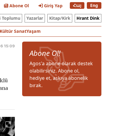
Հայ
Eng
Abone Ol
Giriş Yap
i Toplumu
Yazarlar
Kitap/Kirk
Hrant Dink
Kültür Sanat
Yaşam
6 15:09
Abone Ol!
Agos'a abone olarak destek
olabilirsiniz. Abone ol,
hediye et, askıya abonelik
öklü
bırak.
lana