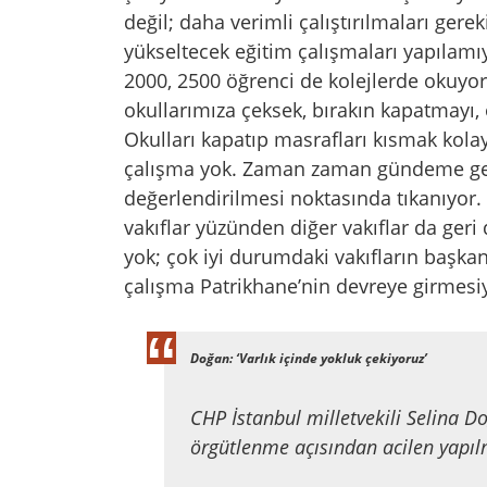
değil; daha verimli çalıştırılmaları ger
yükseltecek eğitim çalışmaları yapılamı
2000, 2500 öğrenci de kolejlerde okuyor
okullarımıza çeksek, bırakın kapatmayı, 
Okulları kapatıp masrafları kısmak kola
çalışma yok. Zaman zaman gündeme geli
değerlendirilmesi noktasında tıkanıyor
vakıflar yüzünden diğer vakıflar da ger
yok; çok iyi durumdaki vakıfların başkan
çalışma Patrikhane’nin devreye girmesiyl
Doğan: ‘Varlık içinde yokluk çekiyoruz’
CHP İstanbul milletvekili Selina Do
örgütlenme açısından acilen yapılm