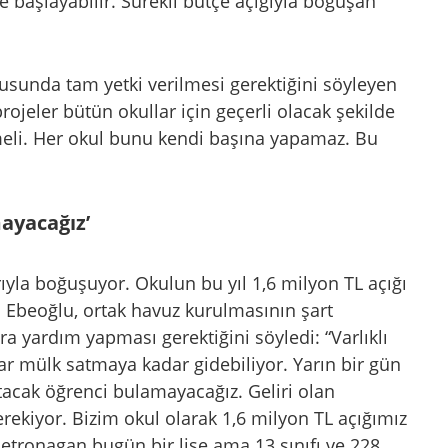
e başlayabilir. Sürekli bütçe açığıyla boğuşan
sunda tam yetki verilmesi gerektiğini söyleyen
ojeler bütün okullar için geçerli olacak şekilde
lmeli. Her okul bunu kendi başına yapamaz. Bu
ayacağız’
ıyla boğuşuyor. Okulun bu yıl 1,6 milyon TL açığı
 Ebeoğlu, ortak havuz kurulmasının şart
ara yardım yapması gerektiğini söyledi: “Varlıklı
ar mülk satmaya kadar gidebiliyor. Yarın bir gün
acak öğrenci bulamayacağız. Geliri olan
rekiyor. Bizim okul olarak 1,6 milyon TL açığımız
etronagan bugün bir lise ama 13 sınıfı ve 228