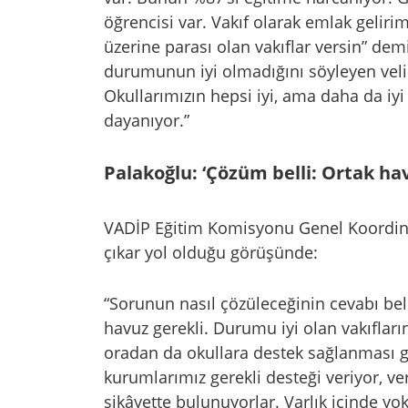
öğrencisi var. Vakıf olarak emlak geliri
üzerine parası olan vakıflar versin” dem
durumunun iyi olmadığını söyleyen velil
Okullarımızın hepsi iyi, ama daha da iy
dayanıyor.”
Palakoğlu: ‘Çözüm belli: Ortak ha
VADİP Eğitim Komisyonu Genel Koordina
çıkar yol olduğu görüşünde:
“Sorunun nasıl çözüleceğinin cevabı bel
havuz gerekli. Durumu iyi olan vakıfları
oradan da okullara destek sağlanması ge
kurumlarımız gerekli desteği veriyor, ve
şikâyette bulunuyorlar. Varlık içinde y