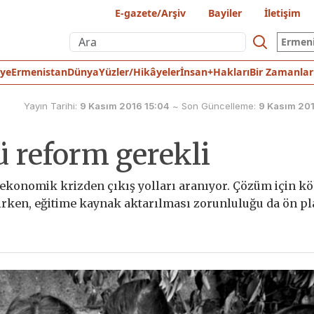
E-gazete/Arşiv
Bayiler
İletişim
Ermen
iye
Ermenistan
Dünya
Yüzler/Hikâyeler
İnsan+Hakları
Bir Zamanlar
Yayın Tarihi:
9 Kasım 2016 15:04
~
Son Güncelleme:
9 Kasım 201
ü reform gerekli
 ekonomik krizden çıkış yolları aranıyor. Çözüm için k
ilirken, eğitime kaynak aktarılması zorunluluğu da ön p