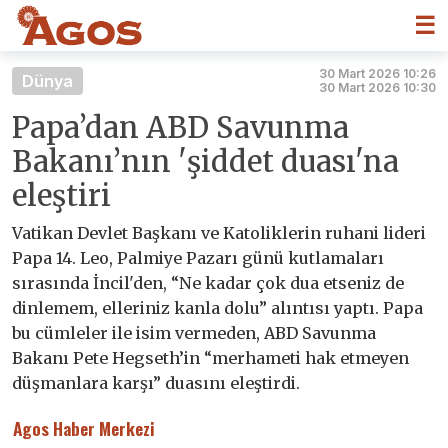
☰
30 Mart 2026 10:26
Dünya
30 Mart 2026 10:30
Papa’dan ABD Savunma
Bakanı’nın 'şiddet duası'na
eleştiri
Vatikan Devlet Başkanı ve Katoliklerin ruhani lideri
Papa 14. Leo, Palmiye Pazarı günü kutlamaları
sırasında İncil'den, “Ne kadar çok dua etseniz de
dinlemem, elleriniz kanla dolu” alıntısı yaptı. Papa
bu cümleler ile isim vermeden, ABD Savunma
Bakanı Pete Hegseth’in “merhameti hak etmeyen
düşmanlara karşı” duasını eleştirdi.
Agos Haber Merkezi