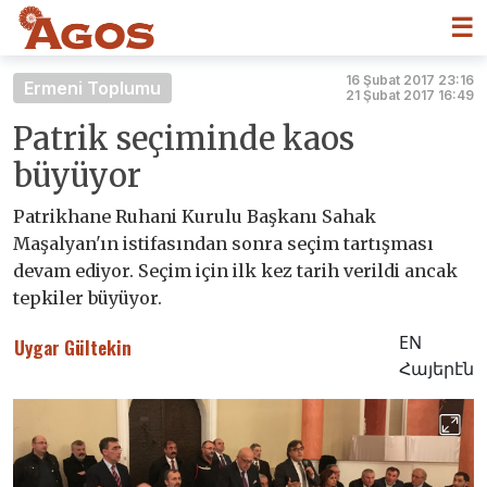
☰
16 Şubat 2017 23:16
Ermeni Toplumu
21 Şubat 2017 16:49
Patrik seçiminde kaos
büyüyor
Patrikhane Ruhani Kurulu Başkanı Sahak
Maşalyan'ın istifasından sonra seçim tartışması
devam ediyor. Seçim için ilk kez tarih verildi ancak
tepkiler büyüyor.
EN
Uygar Gültekin
Հայերէն