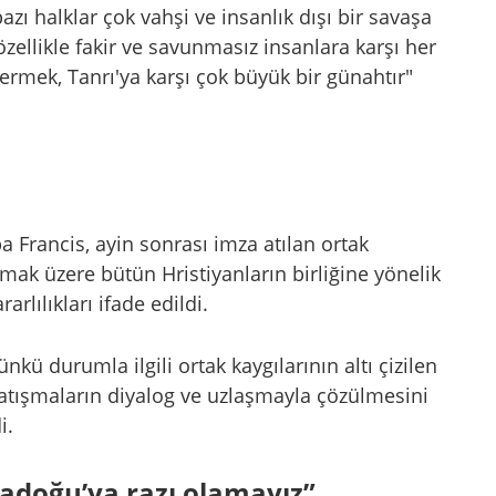
zı halklar çok vahşi ve insanlık dışı bir savaşa
özellikle fakir ve savunmasız insanlara karşı her
ermek, Tanrı'ya karşı çok büyük bir günahtır"
Francis, ayin sonrası imza atılan ortak
lmak üzere bütün Hristiyanların birliğine yönelik
rlılıkları ifade edildi.
kü durumla ilgili ortak kaygılarının altı çizilen
 çatışmaların diyalog ve uzlaşmayla çözülmesini
i.
tadoğu’ya razı olamayız”