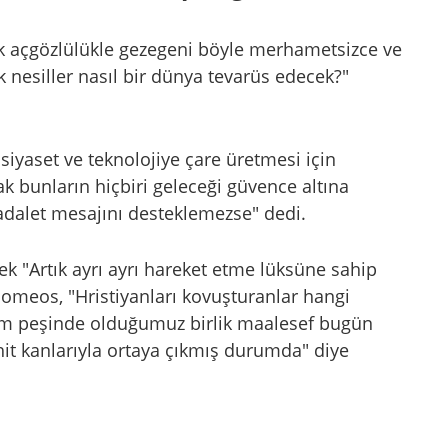
k açgözlülükle gezegeni böyle merhametsizce ve
 nesiller nasıl bir dünya tevarüs edecek?"
iyaset ve teknolojiye çare üretmesi için
k bunların hiçbiri geleceği güvence altına
adalet mesajını desteklemezse" dedi.
rek "Artık ayrı ayrı hareket etme lüksüne sahip
olomeos, "Hristiyanları kovuşturanlar hangi
izim peşinde olduğumuz birlik maalesef bugün
it kanlarıyla ortaya çıkmış durumda" diye