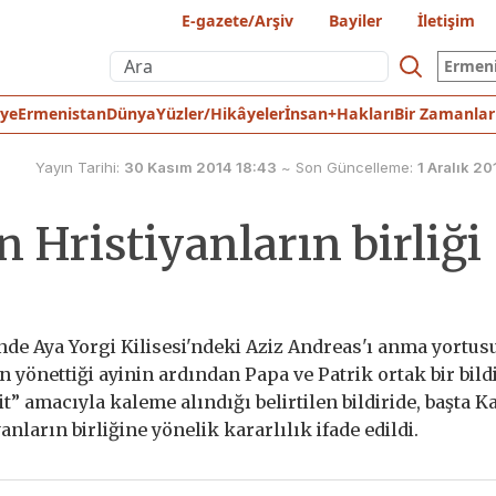
E-gazete/Arşiv
Bayiler
İletişim
Ermen
iye
Ermenistan
Dünya
Yüzler/Hikâyeler
İnsan+Hakları
Bir Zamanlar
Yayın Tarihi:
30 Kasım 2014 18:43
~
Son Güncelleme:
1 Aralık 20
n Hristiyanların birliği
nde Aya Yorgi Kilisesi'ndeki Aziz Andreas'ı anma yortus
yönettiği ayinin ardından Papa ve Patrik ortak bir bild
yit” amacıyla kaleme alındığı belirtilen bildiride, başta K
ların birliğine yönelik kararlılık ifade edildi.