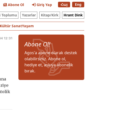
Հայ
Eng
Abone Ol
Giriş Yap
i Toplumu
Yazarlar
Kitap/Kirk
Hrant Dink
Kültür Sanat
Yaşam
14 12:31
Abone Ol!
Agos'a abone olarak destek
olabilirsiniz. Abone ol,
hediye et, askıya abonelik
bırak.
una
iriye
atolik