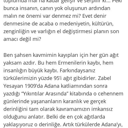
toplumda mal na kadar gelişir ve serpilir ki... Peki
bunca insanın, canın yok oluşunun ardından
malın ne önemi var denmez mi? Evet denir
denmesine de acaba o medeniyetin, kültürün,
zenginliğin ve varlığın el değiştirmesi planın son
amacı değil mi?
Ben şahsen kavmimin kayıpları için her gün ağıt
yaksam azdır. Bu hem Ermenilerin kaybı, hem
insanlığın büyük kaybı. Farkındaysanız
türkülerimizin yüzde 95’i ağıt gibidirler. Zabel
Yesayan 1909’da Adana katliamından sonra
yazdığı “Yıkıntılar Arasında” kitabında o cehennem
günlerinde yaşananların karanlık ve gerçek
derinliğini tam olarak kavramamızın imkansız
olduğunu anlatır. Belki de en çok ağıtlarda
yaklaşıyoruz o derinliğe. Artık türkülerde Adana’yı,