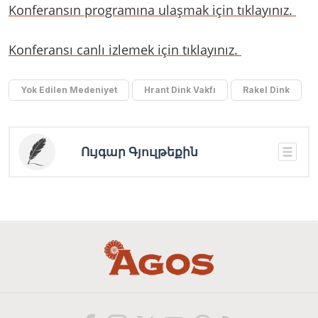
Konferansın programına ulaşmak için tıklayınız.
Konferansı canlı izlemek için tıklayınız.
Yok Edilen Medeniyet
Hrant Dink Vakfı
Rakel Dink
Ույգար Գյուլթեքին