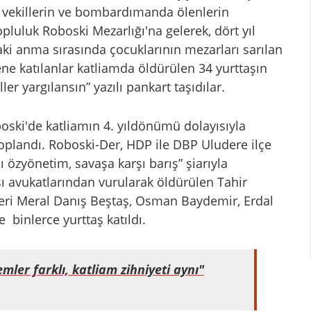
li vekillerin ve bombardımanda ölenlerin
topluluk Roboski Mezarlığı'na gelerek, dört yıl
aki anma sırasında çocuklarının mezarları sarılan
ene katılanlar katliamda öldürülen 34 yurttaşın
ller yargılansın” yazılı pankart taşıdılar.
boski'de katliamın 4. yıldönümü dolayısıyla
oplandı. Roboski-Der, HDP ile DBP Uludere ilçe
 özyönetim, savaşa karşı barış” şiarıyla
 avukatlarından vurularak öldürülen Tahir
leri Meral Danış Beştaş, Osman Baydemir, Erdal
 binlerce yurttaş katıldı.
ler farklı, katliam zihniyeti aynı"