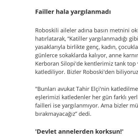
Failler hala yargılanmadı
Roboskili aileler adına basın metnini ok
hatırlatarak, “Katiller yargılanmadığı gi
yasaklarıyla birlikte genç, kadın, çocukl
günlerce sokaklarda kalıyor, anne karnınd
Kerboran Silopi'de kentlerimiz tank top v
katlediliyor. Bizler Roboski'den biliyoru
"Bunları avukat Tahir Elçi'nin katledilm
eşlerimizi katledenler her gün farklı yer
failleri ise yargılanmıyor. Ama bizler m
bırakmayacağız” dedi.
'Devlet annelerden korksun!'