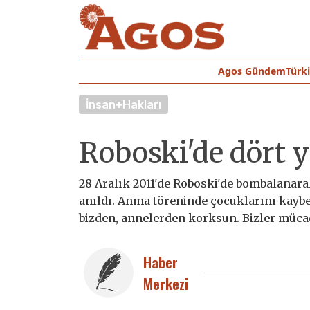
Agos Gündem
Türk
İnsan+Hakları
Roboski'de dört yı
28 Aralık 2011'de Roboski'de bombalanara
anıldı. Anma töreninde çocuklarını kayb
bizden, annelerden korksun. Bizler mücad
Haber
Merkezi