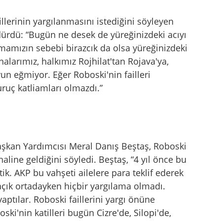
aillerinin yargılanmasını istediğini söyleyen
ürdü: “Bugün ne desek de yüreğinizdeki acıyı
lmamızın sebebi birazcık da olsa yüreğinizdeki
alarımız, halkımız Rojhilat'tan Rojava'ya,
n eğmiyor. Eğer Roboski'nin failleri
ruç katliamları olmazdı.”
aşkan Yardımcısı Meral Danış Beştaş, Roboski
aline geldiğini söyledi. Beştaş, “4 yıl önce bu
ik. AKP bu vahşeti ailelere para teklif ederek
açık ortadayken hiçbir yargılama olmadı.
aptılar. Roboski faillerini yargı önüne
i'nin katilleri bugün Cizre'de, Silopi'de,