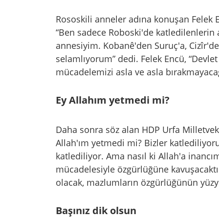
Rososkili anneler adına konuşan Felek En
“Ben sadece Roboski'de katledilenlerin 
annesiyim. Kobanê'den Suruç'a, Cizîr'd
selamlıyorum” dedi. Felek Encü, “Devlet
mücadelemizi asla ve asla bırakmayacağ
Ey Allahım yetmedi mi?
Daha sonra söz alan HDP Urfa Milletveki
Allah'ım yetmedi mi? Bizler katlediliyor
katlediliyor. Ama nasıl ki Allah'a inancı
mücadelesiyle özgürlüğüne kavuşacaktır.
olacak, mazlumların özgürlüğünün yüzyıl
Başınız dik olsun