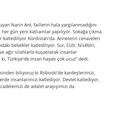
uyan Narin Ant, faillerin hala yargılanmadığını
bi her gün yeni katliamlar yapılıyor. Sokağa çıkma
ar katlediliyor Kürdistan'da. Annelerin cenazeleri
aki bebekler katlediliyor. Sur, Cizîr, Nisêbîn,
e ağır silahlarla kuşatılarak insanlar
z ki, Türkiye'de insan hayatı çok ucuz” dedi.
esinden biliyoruz ki Roboski'de kardeşlerimizi,
lerde insanlarımızı katlediyor. Devlet katlediyor,
ücadelemizi de adalet arayışımızı da