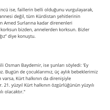
cü ise, faillerin belli olduğunu vurgulayarak,
annesi değil, tüm Kürdistan şehitlerinin
en Amed Surlarına kadar direnenleri
 korksun bizden, annelerden korksun. Bizler
ız” diye konuştu.
li Osman Baydemir, ise şunları söyledi: ‘Ey
uz. Bugün de çocuklarımız, üç aylık bebeklerimiz
m varsa, Kürt halkının da direnişiyle
 21. yüzyıl Kürt halkının özgürlüğünün yüzyılı
ı olacaktır."