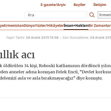
E-gazete/Arşiv
Bayiler
İletişim
Ermen
iye
Ermenistan
Dünya
Yüzler/Hikâyeler
İnsan+Hakları
Bir Zamanlar
Yayın Tarihi:
28 Aralık 2015 15:58
~
Son Güncelleme:
28 Aralık 20
llık acı
k öldürülen 34 kişi, Roboski katliamının dördüncü yılı
eden anneler adına konuşan Felek Encü, “Devlet korksu
elemizi asla ve asla bırakmayacağız” diye konuştu.