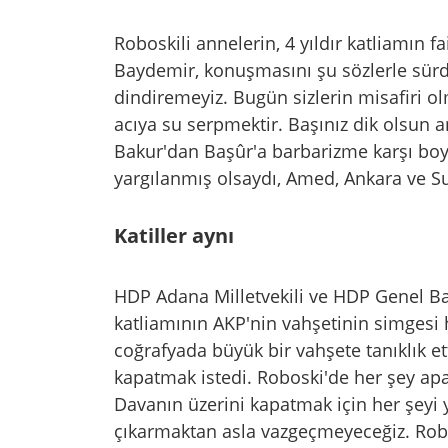
Roboskili annelerin, 4 yıldır katliamın f
Baydemir, konuşmasını şu sözlerle sürd
dindiremeyiz. Bugün sizlerin misafiri o
acıya su serpmektir. Başınız dik olsun an
Bakur'dan Başûr'a barbarizme karşı boyu
yargılanmış olsaydı, Amed, Ankara ve Su
Katiller aynı
HDP Adana Milletvekili ve HDP Genel B
katliamının AKP'nin vahşetinin simgesi h
coğrafyada büyük bir vahşete tanıklık ett
kapatmak istedi. Roboski'de her şey ap
Davanın üzerini kapatmak için her şeyi y
çıkarmaktan asla vazgeçmeyeceğiz. Robosk