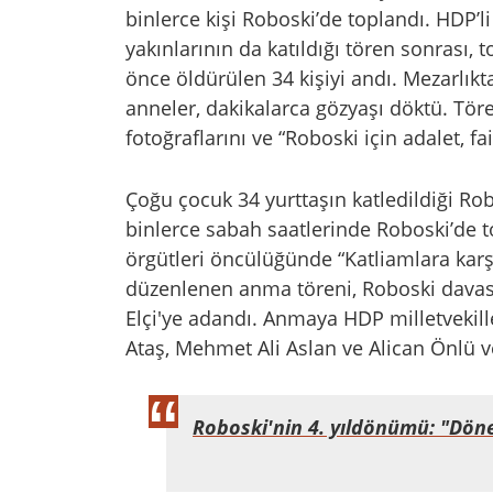
binlerce kişi Roboski’de toplandı. HDP’
yakınlarının da katıldığı tören sonrası, 
önce öldürülen 34 kişiyi andı. Mezarlıkt
anneler, dakikalarca gözyaşı döktü. Tör
fotoğraflarını ve “Roboski için adalet, fai
Çoğu çocuk 34 yurttaşın katledildiği Ro
binlerce sabah saatlerinde Roboski’de t
örgütleri öncülüğünde “Katliamlara karşı
düzenlenen anma töreni, Roboski davası
Elçi'ye adandı. Anmaya HDP milletvekil
Ataş, Mehmet Ali Aslan ve Alican Önlü ve
Roboski'nin 4. yıldönümü: "Dönem