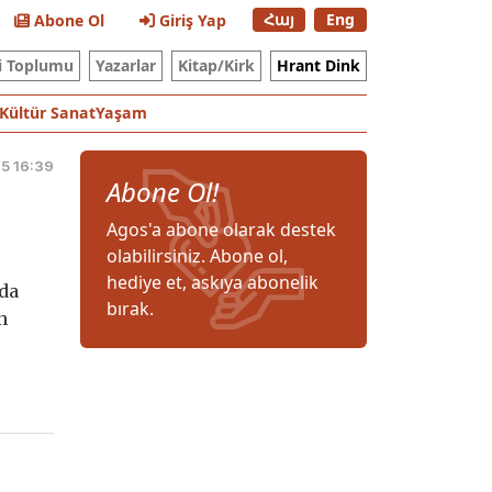
Հայ
Eng
Abone Ol
Giriş Yap
i Toplumu
Yazarlar
Kitap/Kirk
Hrant Dink
Kültür Sanat
Yaşam
15 16:39
Abone Ol!
Agos'a abone olarak destek
olabilirsiniz. Abone ol,
hediye et, askıya abonelik
nda
bırak.
n