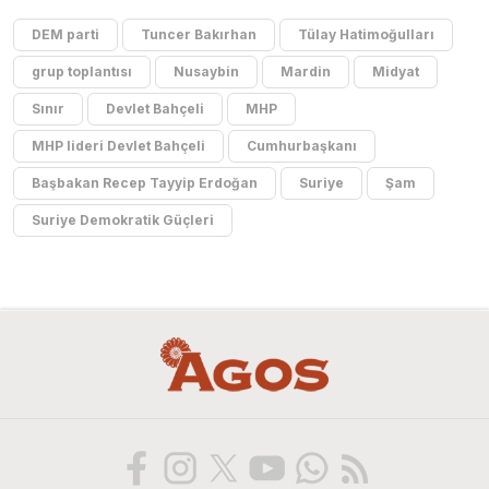
DEM parti
Tuncer Bakırhan
Tülay Hatimoğulları
grup toplantısı
Nusaybin
Mardin
Midyat
Sınır
Devlet Bahçeli
MHP
MHP lideri Devlet Bahçeli
Cumhurbaşkanı
Başbakan Recep Tayyip Erdoğan
Suriye
Şam
Suriye Demokratik Güçleri