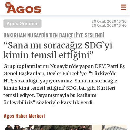
☰
20 Ocak 2026 16:36
Agos Gündem
20 Ocak 2026 16:40
BAKIRHAN NUSAYBIN’DEN BAHÇELI’YE SESLENDI
“Sana mı soracağız SDG’yi
kimin temsil ettiğini”
Grup toplantılarını Nusaybin’de yapan DEM Parti Eş
Genel Başkanları, Devlet Bahçeli’ye, “Türkiye'de
HTŞ sözcülüğü yapıyorsunuz. Sana mı soracağız
kimin kimi temsil ettiğini? SDG, bal gibi Kürtleri
temsil ediyor. Dayanışmayla bu katliamı
önleyebiliriz” sözleriyle karşılık verdi.
Agos Haber Merkezi