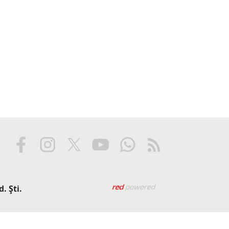
Web tasarım: Red Biliş
. Şti.