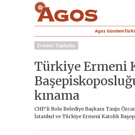
Agos Gündem
Türk
Ermeni Toplumu
Türkiye Ermeni K
Başepiskoposluğ
kınama
CHP'li Bolu Belediye Başkanı Tanju Özcan'
İstanbul ve Türkiye Ermeni Katolik Başe