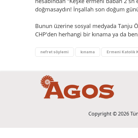
hesabından "Keşke ermeni baban 2 sn e
doğmasaydın! İnşallah son doğum günün
Bunun üzerine sosyal medyada Tanju Özc
CHP'den herhangi bir kınama ya da ben
nefret söylemi
kınama
Ermeni Katolik K
Copyright © 2026 Tüm