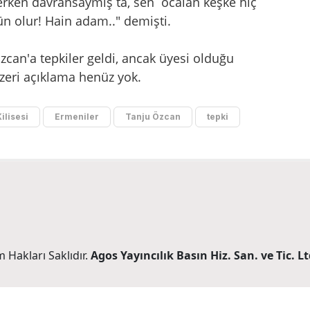
rken davransaymış ta, sen öcalan keşke hiç
 olur! Hain adam.." demişti.
an'a tepkiler geldi, ancak üyesi olduğu
zeri açıklama henüz yok.
ilisesi
Ermeniler
Tanju Özcan
tepki
 Hakları Saklıdır.
Agos Yayıncılık Basın Hiz. San. ve Tic. Ltd