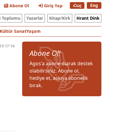
Հայ
Eng
Abone Ol
Giriş Yap
i Toplumu
Yazarlar
Kitap/Kirk
Hrant Dink
Kültür Sanat
Yaşam
25 17:14
Abone Ol!
Agos'a abone olarak destek
olabilirsiniz. Abone ol,
hediye et, askıya abonelik
bırak.