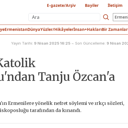
E-gazete/Arşiv
Bayiler
İletişim
Ermen
iye
Ermenistan
Dünya
Yüzler/Hikâyeler
İnsan+Hakları
Bir Zamanlar
Yayın Tarihi:
9 Nisan 2025 16:25
~
Son Güncelleme:
9 Nisan 20
atolik
u'ndan Tanju Özcan'a
ın Ermenilere yönelik nefret söylemi ve ırkçı sözleri,
piskoposluğu tarafından da kınandı.