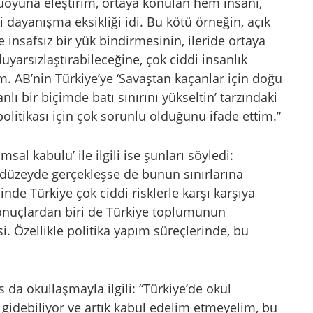
uoyuna eleştirim, ortaya konulan hem insani,
dayanışma eksikliği idi. Bu kötü örneğin, açık
 insafsız bir yük bindirmesinin, ileride ortaya
uyarsızlaştırabileceğine, çok ciddi insanlık
im. AB’nin Türkiye’ye ‘Savaştan kaçanlar için doğu
lı bir biçimde batı sınırını yükseltin’ tarzındaki
 politikası için çok sorunlu olduğunu ifade ettim.”
sal kabulu’ ile ilgili ise şunları söyledi:
 düzeyde gerçekleşse de bunun sınırlarına
nde Türkiye çok ciddi risklerle karşı karşıya
onuçlardan biri de Türkiye toplumunun
. Özellikle politika yapım süreçlerinde, bu
 da okullaşmayla ilgili: “Türkiye’de okul
a gidebiliyor ve artık kabul edelim etmeyelim, bu