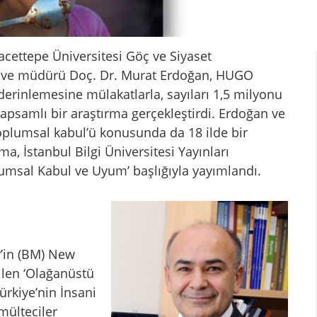
acettepe Üniversitesi Göç ve Siyaset
u ve müdürü Doç. Dr. Murat Erdoğan, HUGO
 derinlemesine mülakatlarla, sayıları 1,5 milyonu
 kapsamlı bir araştırma gerçekleştirdi. Erdoğan ve
 ‘toplumsal kabul’ü konusunda da 18 ilde bir
a, İstanbul Bilgi Üniversitesi Yayınları
plumsal Kabul ve Uyum’ başlığıyla yayımlandı.
r’in (BM) New
ilen ‘Olağanüstü
ürkiye’nin İnsani
mülteciler