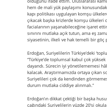
olduğunu ifade ettim. Uluslararası kam
hem de mali yük paylaşımı konusundaki 
kapı politikası uygulayan komşu ülkelere
çıkacak başka krizlerde komşu ülkeleri d
facialarının yaşanabileceğine işaret ett
sınırını mutlaka açık tutun, ama eş zaman
siyasetinin, ilkeli ve hak temelli bir göç
Erdoğan, Suriyelilerin Türkiye’deki ‘toplum
“Türkiye’de toplumsal kabul çok yüksek
dayandı. Sürecin iyi yönetilememesi hâli
kalacak. Araştırmamızda ortaya çıkan s
Suriyelileri çok da kendinden görmemesi
durum mutlaka ciddiye alınmalı.”
Erdoğan’ın dikkat çektiği bir başka husus
çağındaki Suriyelilerin yüzde 20’si okul