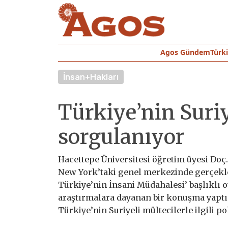
Agos Gündem
Türk
İnsan+Hakları
Türkiye’nin Suriy
sorgulanıyor
Hacettepe Üniversitesi öğretim üyesi Doç.
New York’taki genel merkezinde gerçekle
Türkiye’nin İnsani Müdahalesi’ başlıklı 
araştırmalara dayanan bir konuşma yapt
Türkiye’nin Suriyeli mültecilerle ilgili poli