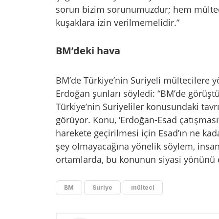
sorun bizim sorunumuzdur; hem mültecil
kuşaklara izin verilmemelidir.”
BM’deki hava
BM’de Türkiye’nin Suriyeli mültecilere yö
Erdoğan şunları söyledi: “BM’de görüşt
Türkiye’nin Suriyeliler konusundaki tavr
görüyor. Konu, ‘Erdoğan-Esad çatışması
harekete geçirilmesi için Esad’ın ne kad
şey olmayacağına yönelik söylem, insanla
ortamlarda, bu konunun siyasi yönünü d
BM
Suriye
mülteci