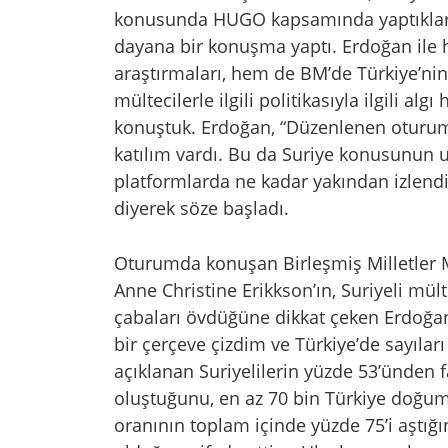
konusunda HUGO kapsamında yaptıkları
dayana bir konuşma yaptı. Erdoğan ile
araştırmaları, hem de BM’de Türkiye’nin
mültecilerle ilgili politikasıyla ilgili alg
konuştuk. Erdoğan, “Düzenlenen oturu
katılım vardı. Bu da Suriye konusunun u
platformlarda ne kadar yakından izlendi
diyerek söze başladı.
Oturumda konuşan Birleşmiş Milletler M
Anne Christine Erikkson’ın, Suriyeli mü
çabaları övdüğüne dikkat çeken Erdoğan
bir çerçeve çizdim ve Türkiye’de sayıları
açıklanan Suriyelilerin yüzde 53’ünden f
oluştuğunu, en az 70 bin Türkiye doğum
oranının toplam içinde yüzde 75’i aştığın