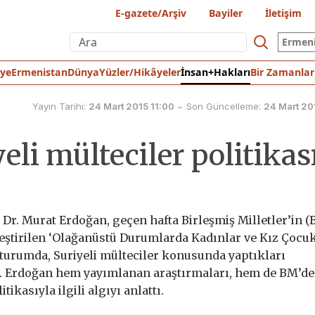
E-gazete/Arşiv
Bayiler
İletişim
Ermen
iye
Ermenistan
Dünya
Yüzler/Hikâyeler
İnsan+Hakları
Bir Zamanlar
Yayın Tarihi:
24 Mart 2015 11:00
~
Son Güncelleme:
24 Mart 20
eli mülteciler politikas
 Dr. Murat Erdoğan, geçen hafta Birleşmiş Milletler’in 
ştirilen ‘Olağanüstü Durumlarda Kadınlar ve Kız Çocuk
oturumda, Suriyeli mülteciler konusunda yaptıkları
ı. Erdoğan hem yayımlanan araştırmaları, hem de BM’de
tikasıyla ilgili algıyı anlattı.