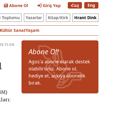
Հայ
Eng
Abone Ol
Giriş Yap
i Toplumu
Yazarlar
Kitap/Kirk
Hrant Dink
Kültür Sanat
Yaşam
15 11:06
Abone Ol!
ı
Agos'a abone olarak destek
olabilirsiniz. Abone ol,
hediye et, askıya abonelik
bırak.
(BM)
ları: