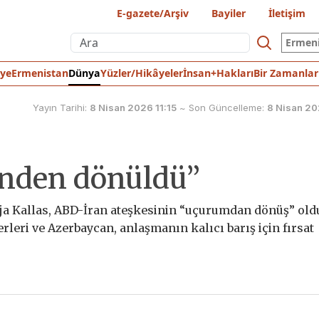
E-gazete/Arşiv
Bayiler
İletişim
Ermen
iye
Ermenistan
Dünya
Yüzler/Hikâyeler
İnsan+Hakları
Bir Zamanlar
Yayın Tarihi:
8 Nisan 2026 11:15
~
Son Güncelleme:
8 Nisan 20
nden dönüldü”
a Kallas, ABD-İran ateşkesinin “uçurumdan dönüş” ol
erleri ve Azerbaycan, anlaşmanın kalıcı barış için fırsat