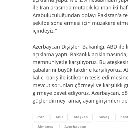
ile İran arasında mutabık kalınan iki ha
Arabuluculuğundan dolayı Pakistan'a teş
şekilde sona ermesi için müzakere etmekt
içindeyiz."
Azerbaycan Dışişleri Bakanlığı, ABD ile İ
açıklama yaptı. Bakanlık açıklamasında, 
memnuniyetle karşılıyoruz. Bu ateşkesi
çabalarını büyük takdirle karşılıyoruz. A
kalıcı barış ile istikrarın tesis edilmes
mevcut sorunları çözmeyi ve karşılıklı 
girmeye davet ediyoruz. Azerbaycan, bölge
güçlendirmeyi amaçlayan girişimleri dest
İran
ABD
ateşkes
Savaş
des
Almanya
Azerbaycan