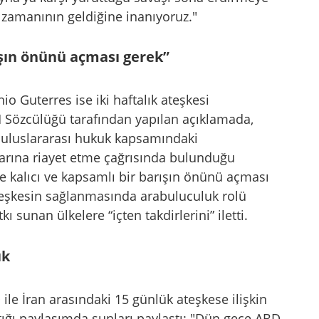
n zamanının geldiğine inanıyoruz."
ışın önünü açması gerek”
io Guterres ise iki haftalık ateşkesi
M Sözcülüğü tarafından yapılan açıklamada,
a uluslararası hukuk kapsamındaki
arına riayet etme çağrısında bulunduğu
e kalıcı ve kapsamlı bir barışın önünü açması
ateşkesin sağlanmasında arabuluculuk rolü
 sunan ülkelere “içten takdirlerini” iletti.
ık
le İran arasındaki 15 günlük ateşkese ilişkin
tığı paylaşımda şunları paylaştı: "Dün gece ABD