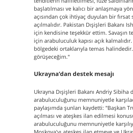
tehditlerin hafifletilmesi, füze saldırıl
başlatılması ve kalıcı bir anlaşmaya yö
açısından çok ihtiyaç duyulan bir fırsa
açılmalıdır. Pakistan Dışişleri Bakanı I
için kendisine teşekkür ettim. Savaşın
için arabuluculuk kapısı açık kalmalıdır
bölgedeki ortaklarıyla temas halindedi
görüşeceğim."
Ukrayna’dan destek mesajı
Ukrayna Dışişleri Bakanı Andriy Sibiha 
arabuluculuğunu memnuniyetle karşıladık
paylaşımda şunları kaydetti: "Başkan T
açılması ve ateşkes ilan edilmesi konus
arabuluculuğunu memnuniyetle karşılıyor
Moskova'yı ateşkes ilan etmeye ve Ukra