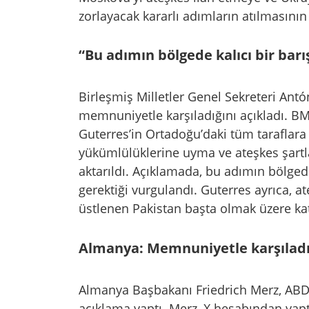
zorlayacak kararlı adımların atılmasını
“Bu adımın bölgede kalıcı bir bar
Birleşmiş Milletler Genel Sekreteri Antón
memnuniyetle karşıladığını açıkladı. B
Guterres’in Ortadoğu’daki tüm taraflar
yükümlülüklerine uyma ve ateşkes şartl
aktarıldı. Açıklamada, bu adımın bölged
gerektiği vurgulandı. Guterres ayrıca, 
üstlenen Pakistan başta olmak üzere katkı
Almanya: Memnuniyetle karşılad
Almanya Başbakanı Friedrich Merz, ABD i
açıklama yaptı. Merz, X hesabından yap