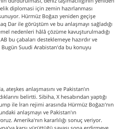
arının durdurulması, deniz taşımacılığının yeniden
nelik diplomasi için zemin hazırlanması
t sunuyor. Hürmüz Boğazı yeniden geçişe
shaq Dar ile görüştüm ve bu anlaşmayı sağladığı
 temel nedenleri hâlâ çözüme kavuşturulmadığı
. AB bu çabaları desteklemeye hazırdır ve
r. Bugün Suudi Arabistan'da bu konuyu
da, ateşkes anlaşmasını ve Pakistan’ın
larını belirtti. Sibiha, X hesabından yaptığı
rump ile İran rejimi arasında Hürmüz Boğazı'nın
undaki anlaşmayı ve Pakistan'ın
uz. Amerika'nın kararlılığı sonuç veriyor.
yna'ya karşı yürüttüğü savaşı sona erdirmeye