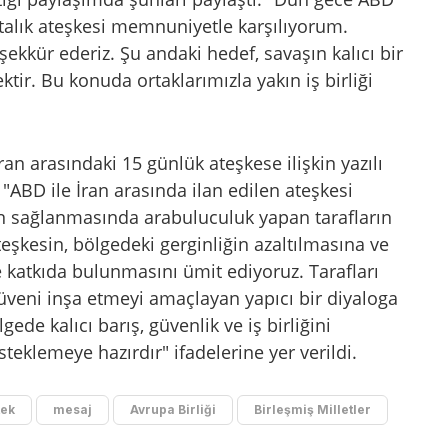
ftalık ateşkesi memnuniyetle karşılıyorum.
ekkür ederiz. Şu andaki hedef, savaşın kalıcı bir
ir. Bu konuda ortaklarımızla yakın iş birliği
ran arasındaki 15 günlük ateşkese ilişkin yazılı
"ABD ile İran arasında ilan edilen ateşkesi
n sağlanmasında arabuluculuk yapan tarafların
teşkesin, bölgedeki gerginliğin azaltılmasına ve
ine katkıda bulunmasını ümit ediyoruz. Tarafları
güveni inşa etmeyi amaçlayan yapıcı bir diyaloga
de kalıcı barış, güvenlik ve iş birliğini
eklemeye hazırdır" ifadelerine yer verildi.
tek
mesaj
Avrupa Birliği
Birleşmiş Milletler