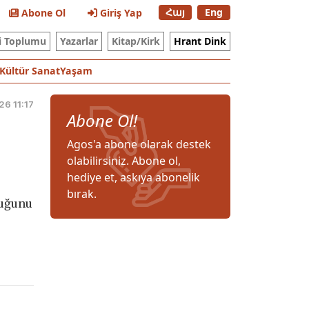
Հայ
Eng
Abone Ol
Giriş Yap
i Toplumu
Yazarlar
Kitap/Kirk
Hrant Dink
Kültür Sanat
Yaşam
26 11:17
Abone Ol!
Agos'a abone olarak destek
olabilirsiniz. Abone ol,
hediye et, askıya abonelik
bırak.
duğunu