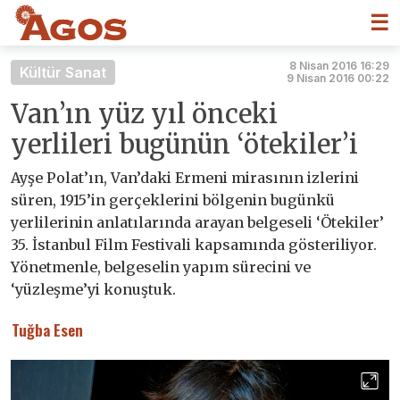
☰
8 Nisan 2016 16:29
Kültür Sanat
9 Nisan 2016 00:22
Van’ın yüz yıl önceki
yerlileri bugünün ‘ötekiler’i
Ayşe Polat’ın, Van’daki Ermeni mirasının izlerini
süren, 1915’in gerçeklerini bölgenin bugünkü
yerlilerinin anlatılarında arayan belgeseli ‘Ötekiler’
35. İstanbul Film Festivali kapsamında gösteriliyor.
Yönetmenle, belgeselin yapım sürecini ve
‘yüzleşme’yi konuştuk.
Tuğba Esen