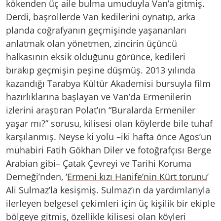
kökenden üç aile bulma umuduyla Van’a gitmiş.
Derdi, başrollerde Van kedilerini oynatıp, arka
planda coğrafyanın geçmişinde yaşananları
anlatmak olan yönetmen, zincirin üçüncü
halkasının eksik olduğunu görünce, kedileri
bırakıp geçmişin peşine düşmüş. 2013 yılında
kazandığı Tarabya Kültür Akademisi bursuyla film
hazırlıklarına başlayan ve Van’da Ermenilerin
izlerini araştıran Polat’ın “Buralarda Ermeniler
yaşar mı?” sorusu, kilisesi olan köylerde bile tuhaf
karşılanmış. Neyse ki yolu –iki hafta önce Agos’un
muhabiri Fatih Gökhan Diler ve fotoğrafçısı Berge
Arabian gibi– Çatak Çevreyi ve Tarihi Koruma
Derneği’nden, ‘
Ermeni kızı Hanife’nin Kürt torunu
’
Ali Sulmaz’la kesişmiş. Sulmaz’ın da yardımlarıyla
ilerleyen belgesel çekimleri için üç kişilik bir ekiple
bölgeye gitmiş, özellikle kilisesi olan köyleri