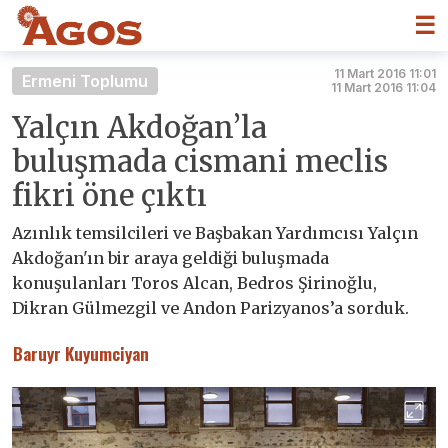
☰
11 Mart 2016 11:01
Ermeni Toplumu
11 Mart 2016 11:04
Yalçın Akdoğan’la
buluşmada cismani meclis
fikri öne çıktı
Azınlık temsilcileri ve Başbakan Yardımcısı Yalçın
Akdoğan'ın bir araya geldiği buluşmada
konuşulanları Toros Alcan, Bedros Şirinoğlu,
Dikran Gülmezgil ve Andon Parizyanos’a sorduk.
Baruyr Kuyumciyan