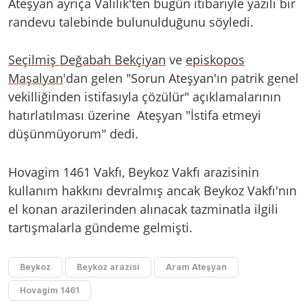
Ateşyan ayrıça Valilik'ten bugün itibariyle yazılı bir
randevu talebinde bulunulduğunu söyledi.
Seçilmiş Değabah Bekçiyan
ve
episkopos
Maşalyan
'dan gelen "Sorun Ateşyan'ın patrik genel
vekilliğinden istifasıyla çözülür" açıklamalarının
hatırlatılması üzerine Ateşyan "İstifa etmeyi
düşünmüyorum" dedi.
Hovagim 1461 Vakfı, Beykoz Vakfı arazisinin
kullanım hakkını devralmış ancak Beykoz Vakfı'nın
el konan arazilerinden alınacak tazminatla ilgili
tartışmalarla gündeme gelmişti.
Beykoz
Beykoz arazisi
Aram Ateşyan
Hovagim 1461