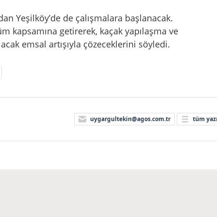
ndan Yeşilköy’de de çalışmalara başlanacak.
üm kapsamına getirerek, kaçak yapılaşma ve
acak emsal artışıyla çözeceklerini söyledi.
uygargultekin@agos.com.tr
tüm yazı