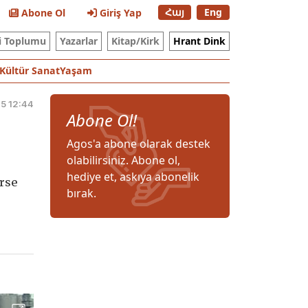
Հայ
Eng
Abone Ol
Giriş Yap
i Toplumu
Yazarlar
Kitap/Kirk
Hrant Dink
Kültür Sanat
Yaşam
15 12:44
Abone Ol!
Agos'a abone olarak destek
olabilirsiniz. Abone ol,
hediye et, askıya abonelik
irse
bırak.