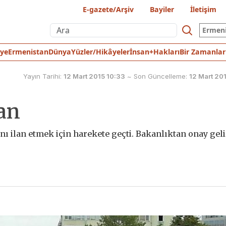
E-gazete/Arşiv
Bayiler
İletişim
Ermen
iye
Ermenistan
Dünya
Yüzler/Hikâyeler
İnsan+Hakları
Bir Zamanlar
Yayın Tarihi:
12 Mart 2015 10:33
~
Son Güncelleme:
12 Mart 20
tan
anı ilan etmek için harekete geçti. Bakanlıktan onay gel