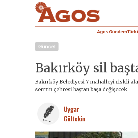
Agos Gündem
Türk
Güncel
Bakırköy sil baş
Bakırköy Belediyesi 7 mahalleyi riskli al
semtin çehresi baştan başa değişecek
Uygar
Gültekin