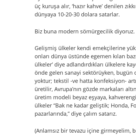
üç kuruşa alır, ‘hazır kahve’ denilen zı
dünyaya 10-20-30 dolara satarlar.
Biz buna modern sömürgecilik diyoruz.
Gelişmiş ülkeler kendi emekçilerine yüks
onları dünya üstünde egemen kılan bazı ü
ülkeler’ diye adlandırdıkları ülkelere kayd
önde gelen sanayi sektörüyken, bugün o 
yoktur; tekstil -ve hatta konfeksiyon- art
üretilir, Avrupa’nın gözde markaları alt
üretim modeli beyaz eşyaya, kahverengi 
ülkeler “Bak ne kadar geliştik; Honda, Fo
pazarlarında,” diye çalım satarız.
(Anlamsız bir tevazu içine girmeyelim, b