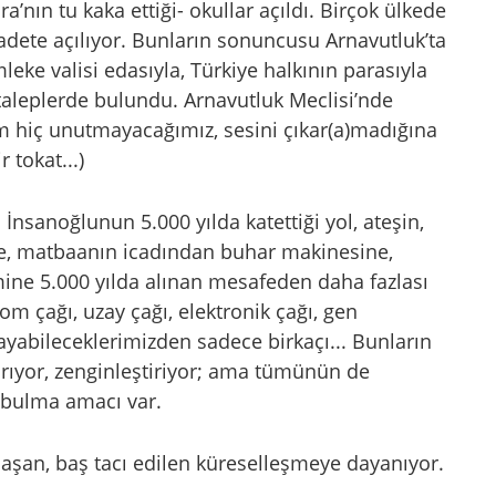
a’nın tu kaka ettiği- okullar açıldı. Birçok ülkede
badete açılıyor. Bunların sonuncusu Arnavutluk’ta
eke valisi edasıyla, Türkiye halkının parasıyla
taleplerde bulundu. Arnavutluk Meclisi’nde
im hiç unutmayacağımız, sesini çıkar(a)madığına
 tokat...)
İnsanoğlunun 5.000 yılda katettiği yol, ateşin,
e, matbaanın icadından buhar makinesine,
ine 5.000 yılda alınan mesafeden daha fazlası
om çağı, uzay çağı, elektronik çağı, gen
ayabileceklerimizden sadece birkaçı... Bunların
ırıyor, zenginleştiriyor; ama tümünün de
ı bulma amacı var.
aşan, baş tacı edilen küreselleşmeye dayanıyor.