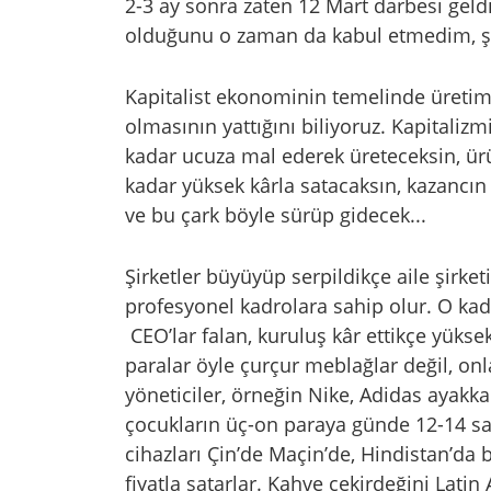
2-3 ay sonra zaten 12 Mart darbesi gel
olduğunu o zaman da kabul etmedim, ş
Kapitalist ekonominin temelinde üretim i
olmasının yattığını biliyoruz. Kapitaliz
kadar ucuza mal ederek üreteceksin, ü
kadar yüksek kârla satacaksın, kazancın
ve bu çark böyle sürüp gidecek...
Şirketler büyüyüp serpildikçe aile şirke
profesyonel kadrolara sahip olur. O kadro
CEO’lar falan, kuruluş kâr ettikçe yüksek
paralar öyle çurçur meblağlar değil, onl
yöneticiler, örneğin Nike, Adidas ayakka
çocukların üç-on paraya günde 12-14 saat
cihazları Çin’de Maçin’de, Hindistan’da b
fiyatla satarlar. Kahve çekirdeğini Latin 