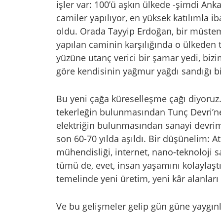
işler var: 100’ü aşkın ülkede -şimdi Ankar
camiler yapılıyor, en yüksek katılımla i
oldu. Orada Tayyip Erdoğan, bir müsteml
yapılan caminin karşılığında o ülkeden 
yüzüne utanç verici bir şamar yedi, biz
göre kendisinin yağmur yağdı sandığı bir
Bu yeni çağa küreselleşme çağı diyoruz. 
tekerleğin bulunmasından Tunç Devri’n
elektriğin bulunmasından sanayi devrim
son 60-70 yılda aşıldı. Bir düşünelim: At
mühendisliği, internet, nano-teknoloji s
tümü de, evet, insan yaşamını kolaylaşt
temelinde yeni üretim, yeni kâr alanlar
Ve bu gelişmeler gelip gün güne yaygınl