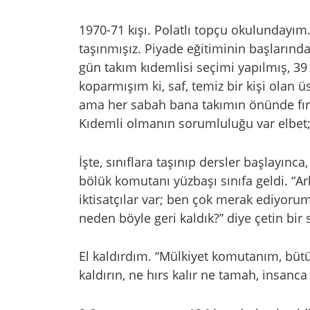
1970-71 kışı. Polatlı topçu okulundayım
taşınmışız. Piyade eğitiminin başların
gün takım kıdemlisi seçimi yapılmış, 39 d
koparmışım ki, saf, temiz bir kişi olan
ama her sabah bana takımın önünde fır
Kıdemli olmanın sorumluluğu var elbet; 
İşte, sınıflara taşınıp dersler başlayınc
bölük komutanı yüzbaşı sınıfa geldi. “Ar
iktisatçılar var; ben çok merak ediyorum
neden böyle geri kaldık?” diye çetin bir
El kaldırdım. “Mülkiyet komutanım, bütü
kaldırın, ne hırs kalır ne tamah, insanc