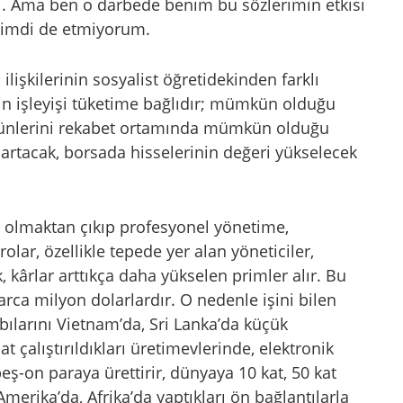
di. Ama ben o darbede benim bu sözlerimin etkisi
imdi de etmiyorum.
lişkilerinin sosyalist öğretidekinden farklı
min işleyişi tüketime bağlıdır; mümkün olduğu
rünlerini rekabet ortamında mümkün olduğu
 artacak, borsada hisselerinin değeri yükselecek
ti olmaktan çıkıp profesyonel yönetime,
lar, özellikle tepede yer alan yöneticiler,
, kârlar arttıkça daha yükselen primler alır. Bu
arca milyon dolarlardır. O nedenle işini bilen
bılarını Vietnam’da, Sri Lanka’da küçük
 çalıştırıldıkları üretimevlerinde, elektronik
eş-on paraya ürettirir, dünyaya 10 kat, 50 kat
Amerika’da, Afrika’da yaptıkları ön bağlantılarla