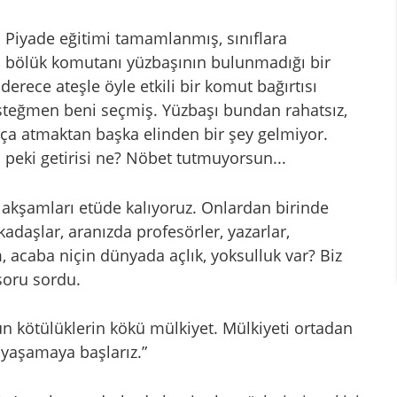
. Piyade eğitimi tamamlanmış, sınıflara
da bölük komutanı yüzbaşının bulunmadığı bir
erece ateşle öyle etkili bir komut bağırtısı
 üsteğmen beni seçmiş. Yüzbaşı bundan rahatsız,
ça atmaktan başka elinden bir şey gelmiyor.
peki getirisi ne? Nöbet tutmuyorsun...
a, akşamları etüde kalıyoruz. Onlardan birinde
kadaşlar, aranızda profesörler, yazarlar,
, acaba niçin dünyada açlık, yoksulluk var? Biz
 soru sordu.
n kötülüklerin kökü mülkiyet. Mülkiyeti ortadan
a yaşamaya başlarız.”