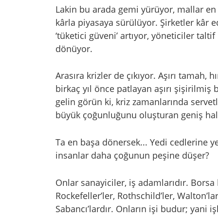
Lakin bu arada gemi yürüyor, mallar en 
kârla piyasaya sürülüyor. Şirketler kâr ed
‘tüketici güveni’ artıyor, yöneticiler tal
dönüyor.
Arasıra krizler de çıkıyor. Aşırı tamah, 
birkaç yıl önce patlayan aşırı şişirilmiş 
gelin görün ki, kriz zamanlarında servet
büyük çoğunluğunu oluşturan geniş halk 
Ta en başa dönersek... Yedi cedlerine y
insanlar daha çoğunun peşine düşer?
Onlar sanayiciler, iş adamlarıdır. Borsa b
Rockefeller’ler, Rothschild’ler, Walton’lar
Sabancı’lardır. Onların işi budur; yani i