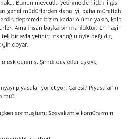
mak... Bunun mevcutla yetinmekle hiçbir ilgisi
ıkları genel müdürlerden daha iyi, daha müreffeh
lerdir, depremde bizim kadar ölüme yakın, kalp
ürler. Ama insan başka bir mahluktur: En haşin
 tek bir avla yetinir; insanoğlu öyle değildir,
k Çin doyar.
o eskidenmiş. Şimdi devletler eşkiya,
yayı piyasalar yönetiyor. Çaresi? Piyasalar’ın
ün mü?
ençken sormuştum: Sosyalizmle komünizmin
ադրածին չափով.