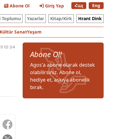
Հայ
Eng
Abone Ol
Giriş Yap
i Toplumu
Yazarlar
Kitap/Kirk
Hrant Dink
Kültür Sanat
Yaşam
5 12:24
Abone Ol!
Agos'a abone olarak destek
olabilirsiniz. Abone ol,
hediye et, askıya abonelik
bırak.