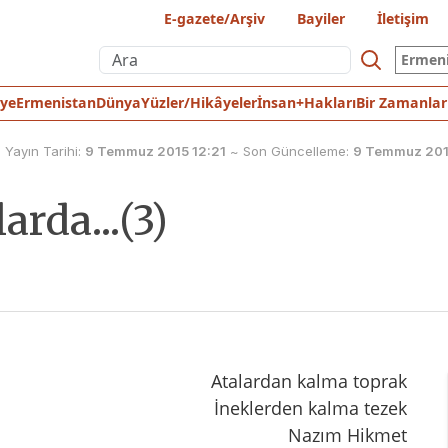
E-gazete/Arşiv
Bayiler
İletişim
Ermen
iye
Ermenistan
Dünya
Yüzler/Hikâyeler
İnsan+Hakları
Bir Zamanlar
Yayın Tarihi:
9 Temmuz 2015 12:21
~
Son Güncelleme:
9 Temmuz 201
arda...(3)
Atalardan kalma toprak
İneklerden kalma tezek
Nazım Hikmet