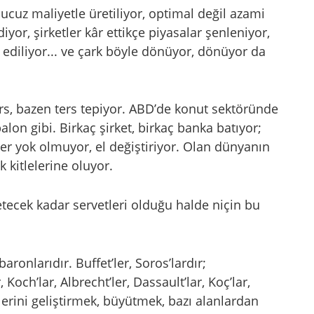
ucuz maliyetle üretiliyor, optimal değil azami
iyor, şirketler kâr ettikçe piyasalar şenleniyor,
tif ediliyor... ve çark böyle dönüyor, dönüyor da
hırs, bazen ters tepiyor. ABD’de konut sektöründe
balon gibi. Birkaç şirket, birkaç banka batıyor;
ler yok olmuyor, el değiştiriyor. Olan dünyanın
kitlelerine oluyor.
etecek kadar servetleri olduğu halde niçin bu
aronlarıdır. Buffet’ler, Soros’lardır;
, Koch’lar, Albrecht’ler, Dassault’lar, Koç’lar,
şlerini geliştirmek, büyütmek, bazı alanlardan