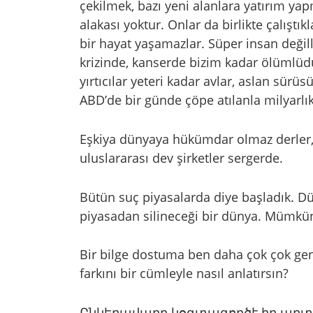
çekilmek, bazı yeni alanlara yatırım yap
alakası yoktur. Onlar da birlikte çalışt
bir hayat yaşamazlar. Süper insan değil
krizinde, kanserde bizim kadar ölümlüd
yırtıcılar yeteri kadar avlar, aslan sürüsü
ABD’de bir günde çöpe atılanla milyarlı
Eşkiya dünyaya hükümdar olmaz derler, 
uluslararası dev şirketler sergerde.
Bütün suç piyasalarda diye başladık. Dün
piyasadan silineceği bir dünya. Mümk
Bir bilge dostuma ben daha çok çok g
farkını bir cümleyle nasıl anlatırsın?
Ընկերավարը կօգտագործէ իր արտ