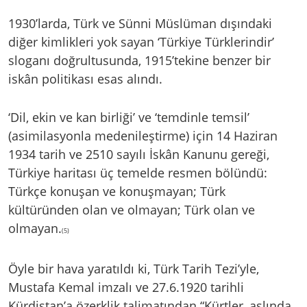
1930’larda, Türk ve Sünni Müslüman dışındaki
diğer kimlikleri yok sayan ‘Türkiye Türklerindir’
sloganı doğrultusunda, 1915’tekine benzer bir
iskân politikası esas alındı.
‘Dil, ekin ve kan birliği’ ve ‘temdinle temsil’
(asimilasyonla medenileştirme) için 14 Haziran
1934 tarih ve 2510 sayılı İskân Kanunu gereği,
Türkiye haritası üç temelde resmen bölündü:
Türkçe konuşan ve konuşmayan; Türk
kültüründen olan ve olmayan; Türk olan ve
olmayan.
(5)
Öyle bir hava yaratıldı ki, Türk Tarih Tezi’yle,
Mustafa Kemal imzalı ve 27.6.1920 tarihli
Kürdistan’a özerklik talimatından “Kürtler, aslında