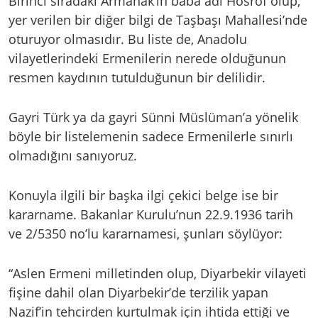
Birinci sıradaki Armanak’ın baba adı Hosrof olup,
yer verilen bir diğer bilgi de Taşbaşı Mahallesi’nde
oturuyor olmasıdır. Bu liste de, Anadolu
vilayetlerindeki Ermenilerin nerede olduğunun
resmen kaydının tutulduğunun bir delilidir.
Gayri Türk ya da gayri Sünni Müslüman’a yönelik
böyle bir listelemenin sadece Ermenilerle sınırlı
olmadığını sanıyoruz.
Konuyla ilgili bir başka ilgi çekici belge ise bir
kararname. Bakanlar Kurulu’nun 22.9.1936 tarih
ve 2/5350 no’lu kararnamesi, şunları söylüyor:
“Aslen Ermeni milletinden olup, Diyarbekir vilayeti
fişine dahil olan Diyarbekir’de terzilik yapan
Nazif’in tehcirden kurtulmak için ihtida ettiği ve