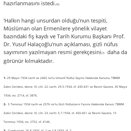
hazırlanmasını istedi.
(6)
‘Halkın hangi unsurdan olduğu’nun tespiti,
Müslüman olan Ermenilere yönelik vilayet
bazındaki fiş kaydı ve Tarih Kurumu Başkanı Prof.
Dr. Yusuf Halaçoğlu’nun açıklaması, gizli nüfus
sayımının yazılmayan resmi gerekçesini
daha da
(7)
görünür kılmaktadır.
1-
29 Mayıs 1934 tarih ve 2465 no’lu Umumî Nüfus Sayımı Hakkında Kanunu, TBMM
Zabıt Ceridesi, devre: IV, cilt: 22, tarih: 29.5.1934, sf. 430-431 ve Resmi Gazete, 30 Mayıs
1934, no: 2714, sf. 3876.
2-
5 Temmuz 1934 tarih ve 2576 no’lu Gizli Nüfusların Yazımı Hakkında Kanun, TBMM
Zabıt Ceridesi, devre: IV, cilt: 23, tarih: 5.7.1934, sf. 450-451 ve Resmi Gazete, 15
Temmuz 1934, no: 2752, sf. 4146.
3-
Cumhuriyet, 26.8.1934, sf. 2 ve 2.9.1934, sf. 2.