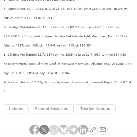
4-
Cumhuriyet, 19.11.1934, sf. 2 ve 28.11.1934, sf. 2: TBMM Zabıt Ceridesi, devre: IV,
cilt: 25, tarih: 23.12.1934, sf. 293.
5-
Dâhiliye Vekâletinin 10.3.1937 tarih ve 2530/781 no’lu ve 21.6.1937 tarih ve
7251/2317 no’lu tamimleri, İdare, Dâhiliye Vekâletinin Aylık Mecmuası, Mart 1937 ve
Ağustos 1937, sayı: 108, sf. 444-445 ve sayı: 113, sf. 880-881.
6-
Dâhiliye Vekâletinin 22.7.1937 tarih ve 2539 no’lu ve 22.7.1937 tarih ve 8641/58
no’lu tamimleri, İdare, Dâhiliye Vekâletinin Aylık Mecmuası, Ağustos 1937 ve Eylül 1937,
sayı: 113, sf. 851-854 ve sayı: 114, sf. 938-942.
7-
Nevzat Onaran, 1934 ‘gizli nüfus’ fişlemesi, Evrensel eki Evrensel Hayat, 2.9.2007, sf.
8.
fişleme
Ermeni Soykırımı
Tasfiye Kanunu