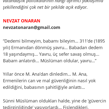
vatandaşlık politikalarının hangi ayrımcı yaklaşımla
şekillendiğini çok net bir şekilde açık ediyor.
NEVZAT ONARAN
nevzatonaran@gmail.com
“Dedemi bilmeyim, babamı bileyim… 311’de (1895
yılı) Ermanıdan dönmüş yavru… Babadan dedem
18 yaşındaymış… Yavru, üç sefer savaş olmuş…
Babam anlatırdı… Müslüman oldular, yavru…”
Yıllar önce M. Ana’dan dinledim… M. Ana,
Ermenilerin can ve mal güvenliğinin nasıl yok
edildiğini, babasının şahitliğiyle anlattı…
Sünni Müslüman oldukları halde, yine de ‘güvercin
tedirginliğinde’ yaşıyorlardı… Fişlendikleri,