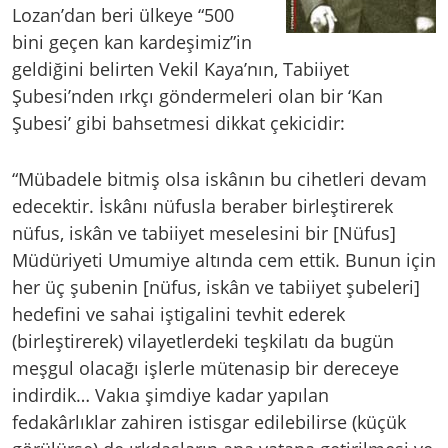
Lozan’dan beri ülkeye “500
bini geçen kan kardeşimiz”in
geldiğini belirten Vekil Kaya’nın, Tabiiyet
Şubesi’nden ırkçı göndermeleri olan bir ‘Kan
Şubesi’ gibi bahsetmesi dikkat çekicidir:
“Mübadele bitmiş olsa iskânın bu cihetleri devam
edecektir. İskânı nüfusla beraber birleştirerek
nüfus, iskân ve tabiiyet meselesini bir [Nüfus]
Müdüriyeti Umumiye altında cem ettik. Bunun için
her üç şubenin [nüfus, iskân ve tabiiyet şubeleri]
hedefini ve sahai iştigalini tevhit ederek
(birleştirerek) vilayetlerdeki teşkilatı da bugün
meşgul olacağı işlerle mütenasip bir dereceye
indirdik… Vakıa şimdiye kadar yapılan
fedakârlıklar zahiren istisgar edilebilirse (küçük