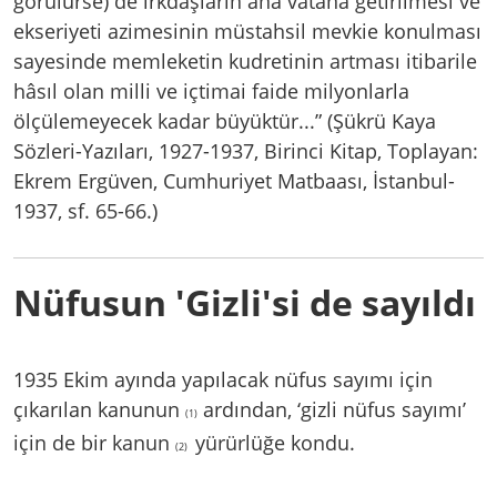
görülürse) de ırkdaşların ana vatana getirilmesi ve
ekseriyeti azimesinin müstahsil mevkie konulması
sayesinde memleketin kudretinin artması itibarile
hâsıl olan milli ve içtimai faide milyonlarla
ölçülemeyecek kadar büyüktür...” (Şükrü Kaya
Sözleri-Yazıları, 1927-1937, Birinci Kitap, Toplayan:
Ekrem Ergüven, Cumhuriyet Matbaası, İstanbul-
1937, sf. 65-66.)
Nüfusun 'Gizli'si de sayıldı
1935 Ekim ayında yapılacak nüfus sayımı için
çıkarılan kanunun
ardından, ‘gizli nüfus sayımı’
(1)
için de bir kanun
yürürlüğe kondu.
(2)