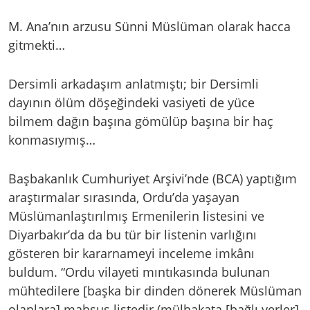
M. Ana’nın arzusu Sünni Müslüman olarak hacca
gitmekti…
Dersimli arkadaşım anlatmıştı; bir Dersimli
dayının ölüm döşeğindeki vasiyeti de yüce
bilmem dağın başına gömülüp başına bir haç
konmasıymış…
Başbakanlık Cumhuriyet Arşivi’nde (BCA) yaptığım
araştırmalar sırasında, Ordu’da yaşayan
Müslümanlaştırılmış Ermenilerin listesini ve
Diyarbakır’da da bu tür bir listenin varlığını
gösteren bir kararnameyi inceleme imkânı
buldum. “Ordu vilayeti mıntıkasında bulunan
mühtedilere [başka bir dinden dönerek Müslüman
olanlara] mahsus listedir (mülhakata [bağlı yerler]