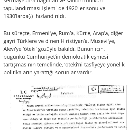
sermayedara dağıtılan ve satılan mülkün
tapulandırması işlemi de 1920’ler sonu ve
1930’larda(
) hızlandırıldı.
4
Bu süreçte, Ermeni’ye, Rum’a, Kürt’e, Arap’a, diğer
gayri Türklere ve dinen Hıristiyan’a, Musevi’ye,
Alevi’ye ‘öteki’ gözüyle bakıldı. Bunun için,
bugünkü Cumhuriyet’in demokratikleşmesi
tartışmasının temelinde, ‘öteki’ni tasfiyeye yönelik
politikaların yarattığı sorunlar vardır.