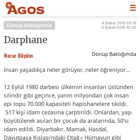
☰
4 Şubat 2015 20:15
Dönüp Baktığımda
5 Şubat 2015 10:26
Darphane
Dönüp Baktığımda
Nazar Büyüm
İnsan yaşadıkça neler görüyor, neler öğreniyor...
12 Eylül 1980 darbesi ülkemin insanları üstünden
silindir gibi geçince, yarım milyondan çok insan
epi topu 70.000 kapasiteli hapishanelere tıkıldı.
517 kişi idam cezasına çarptırıldı. Onlardan, yaşı
büyütülerek asılan bir çocuk da aralarında, 50’si
idam edildi. Diyarbakır, Mamak, Hasdal,
Davutpaşa Kışlası’ndaki Otağ-ı Hümayun gibi