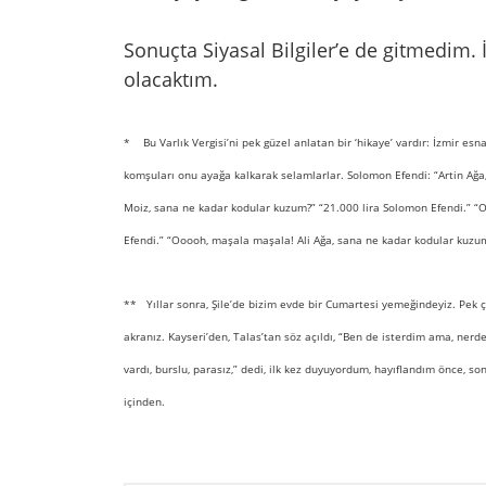
Sonuçta Siyasal Bilgiler’e de gitmedim. 
olacaktım.
* Bu Varlık Vergisi’ni pek güzel anlatan bir ‘hikaye’ vardır: İzmir esn
komşuları onu ayağa kalkarak selamlarlar. Solomon Efendi: “Artin Ağa
Moiz, sana ne kadar kodular kuzum?” “21.000 lira Solomon Efendi.” “
Efendi.” “Ooooh, maşala maşala! Ali Ağa, sana ne kadar kodular kuz
** Yıllar sonra, Şile’de bizim evde bir Cumartesi yemeğindeyiz. Pek çok
akranız. Kayseri’den, Talas’tan söz açıldı, “Ben de isterdim ama, nerde
vardı, burslu, parasız,” dedi, ilk kez duyuyordum, hayıflandım önce, son
içinden.