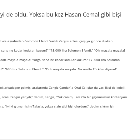
İyi de oldu. Yoksa bu kez Hasan Cemal gibi bişi
af -ve eşrafından- Solomon Efendi Varlık Vergisi ertesi çarşıya girince dükkan
, sana ne kadar kodular, kuzum?” “15.000 lira Solomon Efendi.” “Oh, maşala maşala!
Oooh, maşala maşala! Yorgo, sana ne kadar kodular kuzum?”17 .000 lira Solomon
um?” “600 lira Solomon Efendi.” “Ooh maşala maşala. Ne mutlu Türküm diyene!”
 arkadaşım gelmiş, aralarında Cengiz Çandar’la Oral Çalışlar da var, ikisi de kolejli,
, orası zengin yeriydi,” dedim, Cengiz, “Yok canım, Talas’ta bir gayrımüslim kontenjanı
ra, “İyi ki gitmemişim Talas’a, yoksa sizin gibi bişi olurdum,” dedim çıktım işin