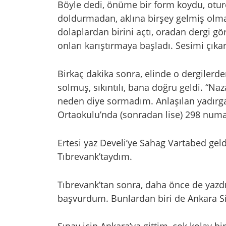
Böyle dedi, önüme bir form koydu, oturd
doldurmadan, aklına birşey gelmiş olmalı 
dolaplardan birini açtı, oradan dergi g
onları karıştırmaya başladı. Sesimi çık
Birkaç dakika sonra, elinde o dergilerde
solmuş, sıkıntılı, bana doğru geldi. “Naz
neden diye sormadım. Anlaşılan yadırga
Ortaokulu’nda (sonradan lise) 298 numa
Ertesi yaz Develi’ye Sahag Vartabed geldi
Tıbrevank’taydım.
Tıbrevank’tan sonra, daha önce de yazdı
başvurdum. Bunlardan biri de Ankara Siya