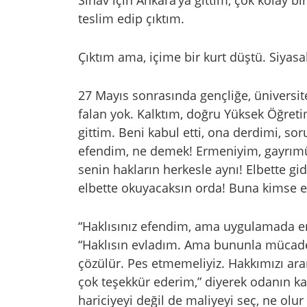
Sınav için Ankara’ya gittim, çok kolay b
teslim edip çıktım.
Çıktım ama, içime bir kurt düştü. Siyasal
27 Mayıs sonrasında gençliğe, üniversit
falan yok. Kalktım, doğru Yüksek Öğre
gittim. Beni kabul etti, ona derdimi, s
efendim, ne demek! Ermeniyim, gayrım
senin hakların herkesle aynı! Elbette gi
elbette okuyacaksın orda! Buna kimse eng
“Haklısınız efendim, ama uygulamada en
“Haklısın evladım. Ama bununla mücadel
çözülür. Pes etmemeliyiz. Hakkımızı aram
çok teşekkür ederim,” diyerek odanın k
hariciyeyi değil de maliyeyi seç, ne ol