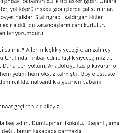
şındaki babamın bu ikinci askerliğidir. Onlara
er, yol köprü inşaatı gibi işlerde çalıştırılırlar.
Sovyet halkları Stalingrad’ı saldırgan Hitler
 esir aldığı bu vatandaşların canı kurtulur,
en bir yorumdur.)
salınır.* Ailenin kışlık yiyeceği olan zahireyi
tarafından ihbar edilip kışlık yiyeceğimiz de
rir. Daha ben yokum. Anadolu’yu kasıp kavuran o
em yetim hem öksüz kalmıştır. Böyle üstüste
 demircilikle, nalbantlıkla geçinen babamı,
anaat geçinen bir aileyiz.
a başladım. Dumlupınar İlkokulu. Başarılı, ama
a değil, bütün kasabada parmakla