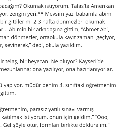
yapacağım? Okumak istiyorum. Talas’ta Amerikan
iyor, zengin yeri.** Mevsim yaz, babamla abim
 bir gittiler mi 2-3 hafta dönmezler; okumak
r... Abimin bir arkadaşına gittim, “Ahmet Abi,
man dönmezler, ortaokula kayıt zamanı geçiyor,
 sevinerek,” dedi, okula yazıldım.
r telaş, bir heyecan. Ne oluyor? Kayseri’de
l mezunlarına; ona yazılıyor, ona hazırlanıyorlar.
ü yapıyor, müdür benim 4. sınıftaki öğretmenim
gittim.
ğretmenim, parasız yatılı sınavı varmış
 katılmak istiyorum, onun için geldim.” “Ooo,
Gel şöyle otur, formları birlikte dolduralım.”