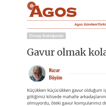
Agos Gündem
Türk
Dönüp Baktığımda
Gavur olmak kolay 
Nazar
Büyüm
Küçükken küçücükken gavur olduğum iç
gittiğimiz kilisede mahalle arkadaşlar
olmuyordu, öteki gavur komşularımız d