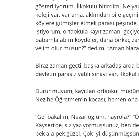
gösteriliyorum. İlkokulu bitirdim. Ne 
koleji var, var ama, aklımdan bile geçm
köylere gitmişler etmek parası peşinde,
istiyorum, ortaokula kayıt zamanı geçiyo
babamla abim köydeler, daha birkaç za
velim olur musun?” dedim. “Aman Nazar,
Biraz zaman geçti, başka arkadaşlarda bi
devletin parasız yatılı sınavı var, ilkoku
Durur muyum, kayıtları ortaokul müdür
Nezihe Öğretmen’in kocası, hemen ona 
“Gel bakalım, Nazar oğlum, hayrola?” “Ö
Kayseri’de, siz yazıyormuşsunuz, ben de
pek ala pek güzel. Çok iyi düşünmüşsün. 