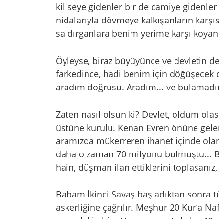
kiliseye gidenler bir de camiye gidenle
nidalarıyla dövmeye kalkışanların karşı
saldırganlara benim yerime karşı koyan
Öyleyse, biraz büyüyünce ve devletin de
farkedince, hadi benim için döğüşecek
aradım doğrusu. Aradım... ve bulamadı
Zaten nasıl olsun ki? Devlet, oldum o
üstüne kurulu. Kenan Evren önüne gelen
aramızda mükerreren ihanet içinde ol
daha o zaman 70 milyonu bulmuştu... B
hain, düşman ilan ettiklerini toplasanız,
Babam İkinci Savaş başladıktan sonra tü
askerliğine çağrılır. Meşhur 20 Kur’a Naf