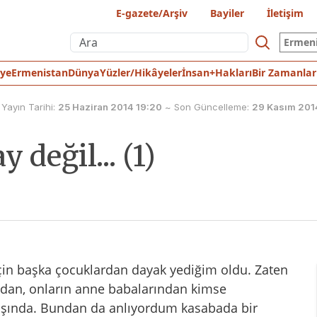
E-gazete/Arşiv
Bayiler
İletişim
Ermen
iye
Ermenistan
Dünya
Yüzler/Hikâyeler
İnsan+Hakları
Bir Zamanlar
Yayın Tarihi:
25 Haziran 2014 19:20
~
Son Güncelleme:
29 Kasım 201
değil... (1)
in başka çocuklardan dayak yediğim oldu. Zaten
ımdan, onların anne babalarından kimse
ışında. Bundan da anlıyordum kasabada bir