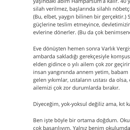
yaşındaki abim Hamparsum’a kalır. 40 ya
silah verilmez, başlarında silahlı nöbetçil
(Bu, elbet, yaygın bilinen bir gerçektir.) 
güçlerine teslim etmeyince, devletimizin
evlerine dönerler. (Bu da çok benimsen
Eve dönüşten hemen sonra Varlık Vergisi 
ambarda sakladığı gerekçesiyle komşusu 
elden gidince o yılı ailem çok zor geçi
insan yangınında annem yetim, babam h
gelen yıkımlar, ustaların ustası da olsa,
ailemizi çok zor durumlarda bırakır.
Diyeceğim, yok-yoksul değiliz ama, kıt k
Ben işte böyle bir ortama doğdum. Okul
çok başarılıyım. Yalnız benim okulumd