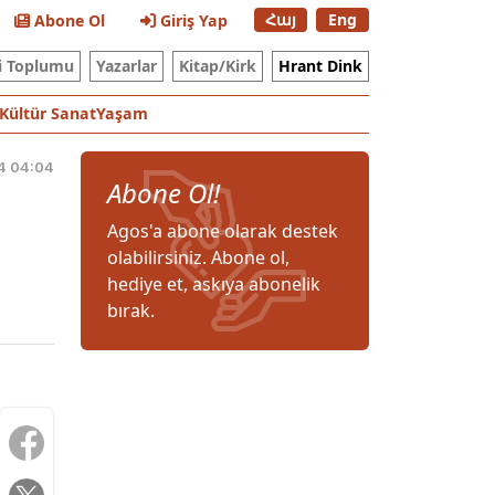
Հայ
Eng
Abone Ol
Giriş Yap
i Toplumu
Yazarlar
Kitap/Kirk
Hrant Dink
Kültür Sanat
Yaşam
4 04:04
Abone Ol!
Agos'a abone olarak destek
olabilirsiniz. Abone ol,
hediye et, askıya abonelik
bırak.