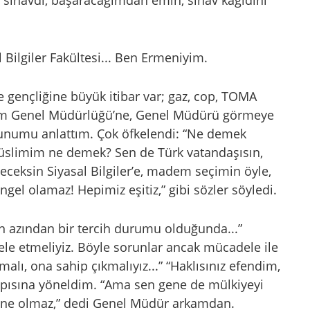
ir sınavdı, başaracağımdan emin, sınav kağıdını
 Bilgiler Fakültesi... Ben Ermeniyim.
e gençliğine büyük itibar var; gaz, cop, TOMA
tim Genel Müdürlüğü’ne, Genel Müdürü görmeye
orunumu anlattım. Çok öfkelendi: “Ne demek
üslimim ne demek? Sen de Türk vatandaşısın,
deceksin Siyasal Bilgiler’e, madem seçimin öyle,
el olamaz! Hepimiz eşitiz,” gibi sözler söyledi.
 azından bir tercih durumu olduğunda...”
e etmeliyiz. Böyle sorunlar ancak mücadele ile
alı, ona sahip çıkmalıyız...” “Haklısınız efendim,
apısına yöneldim. “Ama sen gene de mülkiyeyi
ur ne olmaz,” dedi Genel Müdür arkamdan.