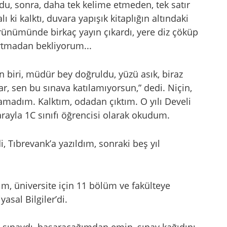
u, sonra, daha tek kelime etmeden, tek satır
ki kalktı, duvara yapışık kitaplığın altındaki
örünümünde birkaç yayın çıkardı, yere diz çöküp
artmadan bekliyorum...
n biri, müdür bey doğruldu, yüzü asık, biraz
ar, sen bu sınava katılamıyorsun,” dedi. Niçin,
madım. Kalktım, odadan çıktım. O yılı Develi
rayla 1C sınıfı öğrencisi olarak okudum.
, Tıbrevank’a yazıldım, sonraki beş yıl
m, üniversite için 11 bölüm ve fakülteye
sal Bilgiler’di.