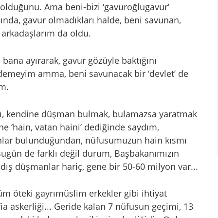
r olduğunu. Ama beni-bizi ‘gavuroğlugavur’
sında, gavur olmadıkları halde, beni savunan,
 arkadaşlarım da oldu.
 bana ayırarak, gavur gözüyle baktığını
 demeyim amma, beni savunacak bir ‘devlet’ de
m.
lası, kendine düşman bulmak, bulamazsa yaratmak
e ‘hain, vatan haini’ dediğinde saydım,
anlar bulunduğundan, nüfusumuzun hain kısmı
ugün de farklı değil durum, Başbakanımızın
 dış düşmanlar hariç, gene bir 50-60 milyon var...
m öteki gayrımüslim erkekler gibi ihtiyat
ia askerliği... Geride kalan 7 nüfusun geçimi, 13