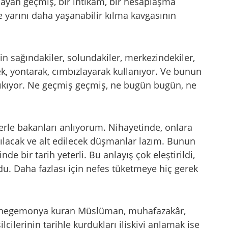
mayan geçmiş, bir intikam, bir hesaplaşma
 yarını daha yaşanabilir kılma kavgasının
in sağındakiler, solundakiler, merkezindekiler,
k, yontarak, cımbızlayarak kullanıyor. Ve bunun
ıkıyor. Ne geçmiş geçmiş, ne bugün bugün, ne
lerle bakanları anlıyorum. Nihayetinde, onlara
şılacak ve alt edilecek düşmanlar lazım. Bunun
inde bir tarih yeterli. Bu anlayış çok eleştirildi,
ldu. Daha fazlası için nefes tüketmeye hiç gerek
asi hegemonya kuran Müslüman, muhafazakâr,
lcilerinin tarihle kurdukları ilişkiyi anlamak ise