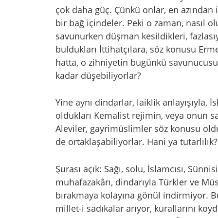
çok daha güç. Çünkü onlar, en azından i
bir bağ içindeler. Peki o zaman, nasıl o
savunurken düşman kesildikleri, fazlasıyla
buldukları İttihatçılara, söz konusu Erm
hatta, o zihniyetin bugünkü savunucus
kadar düşebiliyorlar?
Yine aynı dindarlar, laiklik anlayışıyla,
oldukları Kemalist rejimin, veya onun s
Aleviler, gayrimüslimler söz konusu o
de ortaklaşabiliyorlar. Hani ya tutarlılık?
Şurası açık: Sağı, solu, İslamcısı, Sünnis
muhafazakârı, dindarıyla Türkler ve Mü
bırakmaya kolayına gönül indirmiyor. 
millet-i sadıkalar arıyor, kurallarını k