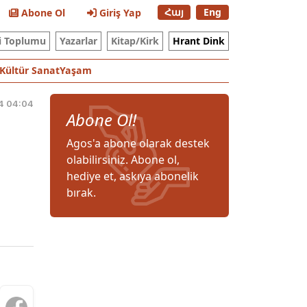
Հայ
Eng
Abone Ol
Giriş Yap
i Toplumu
Yazarlar
Kitap/Kirk
Hrant Dink
Kültür Sanat
Yaşam
4 04:04
Abone Ol!
Agos'a abone olarak destek
olabilirsiniz. Abone ol,
hediye et, askıya abonelik
bırak.