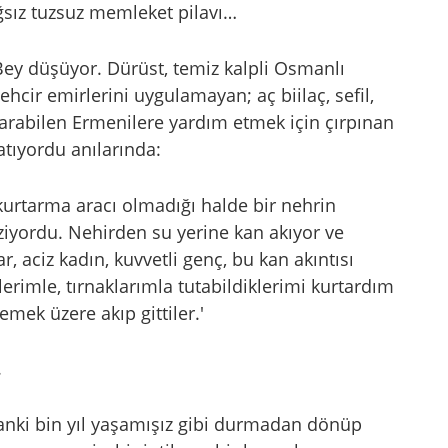
ağsız tuzsuz memleket pilavı…
Bey düşüyor. Dürüst, temiz kalpli Osmanlı
 tehcir emirlerini uygulamayan; aç biilaç, sefil,
varabilen Ermenilere yardım etmek için çırpınan
atıyordu anılarında:
kurtarma aracı olmadığı halde bir nehrin
iyordu. Nehirden su yerine kan akıyor ve
, aciz kadın, kuvvetli genç, bu kan akıntısı
llerimle, tırnaklarımla tutabildiklerimi kurtardım
mek üzere akıp gittiler.'
.
sanki bin yıl yaşamışız gibi durmadan dönüp