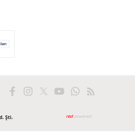
ları
Web tasarım: Red Biliş
. Şti.