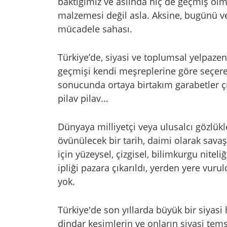
baktığımız ve aslında hiç de geçmiş ol
malzemesi değil asla. Aksine, bugünü ve
mücadele sahası.
Türkiye’de, siyasi ve toplumsal yelpazen
geçmişi kendi meşreplerine göre seçere
sonucunda ortaya birtakım garabetler ç
pilav pilav...
Dünyaya milliyetçi veya ulusalcı gözlük
övünülecek bir tarih, daimi olarak sava
için yüzeysel, çizgisel, bilimkurgu niteliğ
ipliği pazara çıkarıldı, yerden yere vuru
yok.
Türkiye'de son yıllarda büyük bir siy
dindar kesimlerin ve onların siyasi temsi