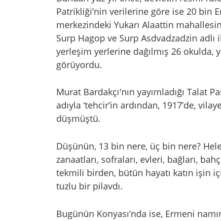
Patrikliği’nin verilerine göre ise 20 bin 
merkezindeki Yukarı Alaattin mahallesi
Surp Hagop ve Surp Asdvadzadzin adlı iki 
yerleşim yerlerine dağılmış 26 okulda, 
görüyordu.
Murat Bardakçı'nın yayımladığı Talat Paş
adıyla ‘tehcir’in ardından, 1917’de, vila
düşmüştü.
Düşünün, 13 bin nere, üç bin nere? Hele 
zanaatları, sofraları, evleri, bağları, bahç
tekmili birden, bütün hayatı katın işin iç
tuzlu bir pilavdı.
Bugünün Konyası’nda ise, Ermeni namına 