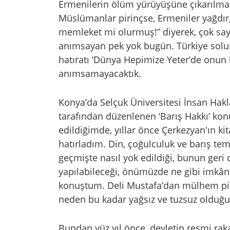
Ermenilerin ölüm yürüyüşüne çıkarılmas
Müslümanlar pirinçse, Ermeniler yağdır,
memleket mi olurmuş!” diyerek, çok sayı
anımsayan pek yok bugün. Türkiye solu
hatıratı ‘Dünya Hepimize Yeter’de onun 
anımsamayacaktık.
Konya’da Selçuk Üniversitesi İnsan Hakl
tarafından düzenlenen ‘Barış Hakkı’ kon
edildiğimde, yıllar önce Çerkezyan'ın k
hatırladım. Din, çoğulculuk ve barış te
geçmişte nasıl yok edildiği, bunun geri
yapılabileceği, önümüzde ne gibi imkân
konuştum. Deli Mustafa’dan mülhem pil
neden bu kadar yağsız ve tuzsuz olduğu
Bundan yüz yıl önce, devletin resmi rak