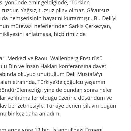
ı yönünde emir geldiğinde, “Türkler,
 tuzdur. Yağsız, tuzsuz pilav olmaz. Gâvursuz
da hemşerisinin hayatını kurtarmıştı. Bu Deli’yi
nun mütevazı neferlerinden Sarkis Çerkezyan,
hikâyesini anlatmasa, hiçbirimiz de
arı Merkezi ve Raoul Wallenberg Enstitüsü
ulu Din ve İnsan Hakları konferansına davet
itabında okuyup unuttuğum Deli Mustafa'yı
maları etrafında, Türkiye’de çoğulcu yaşamın
 döndürülemezliği, yine de bundan sonra neler
lar ve ihtimaller olduğu üzerine düşündüm ve
av benzetmesiyle, Türkiye denen pilavın bugün
nu bir kez daha anladım.
amlarına göre 13 bin, İstanbul'daki Ermeni