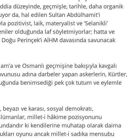
ddia düzeyinde, geçmişle, tarihle, daha organik
luyor da, hal edilen Sultan Abdülhamit'i
 pozitivist, laik, materyalist ve ‘Selanikli’
eniler olduğunda laf söyletmiyorlar; hatta ve
u Doğu Perinçek’i AİHM davasında savunacak
 İslam’a ve Osmanlı geçmişine bakışıyla kavgalı
avunusu adına darbeler yapan askerlerin, Kürtler,
lduğunda benimsediği pek çok tutum ve eylemle
i, beyazı ve karası, sosyal demokratı,
slümanlar, millet-i hâkime pozisyonunu
Bundandır ki kendilerine muhatap olarak daima
oydukları oyunu ancak millet-i sadıka mensubu