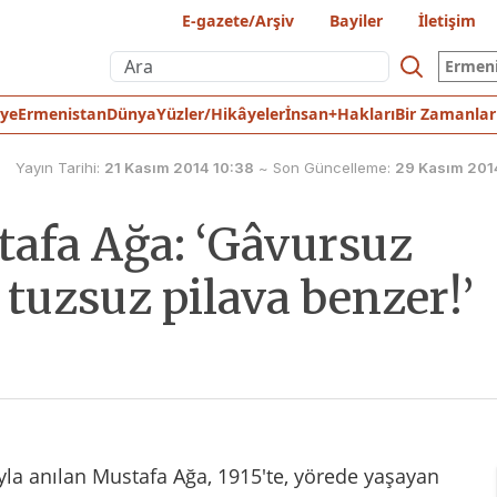
E-gazete/Arşiv
Bayiler
İletişim
Ermen
iye
Ermenistan
Dünya
Yüzler/Hikâyeler
İnsan+Hakları
Bir Zamanlar
Yayın Tarihi:
21 Kasım 2014 10:38
~
Son Güncelleme:
29 Kasım 201
tafa Ağa: ‘Gâvursuz
tuzsuz pilava benzer!’
ıyla anılan Mustafa Ağa, 1915'te, yörede yaşayan