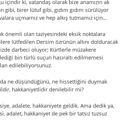
u içindir ki, vatandaş olarak bize anamızın ak
n gibi, birer lütuf gibi, gıdım gıdım sürülüyor
alara uçmamız ve hep alkış tutmamız için…
çok önemli olan taziyesindeki eksik noktalara
vilere lütfedilen Dersim özrünün altını dolduracak
izde darbeci oluyor; Kürtlerle müzakere
lediği bin türlü suçun hasıraltı edilmemesi
ilan edilebiliyorsunuz.
ında ne düşündüğünü, ne hissettiğini duymak
dir, hakkaniyetlidir denilebilir mi?
iye, adalete, hakkaniyete geldik. Ama dedik ya,
i, adalet, hakkaniyet de pek bir tatsız tuzsuz