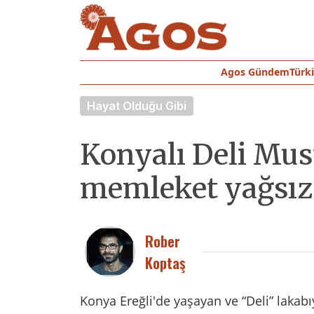
Agos Gündem
Türk
Hayat Olduğu Gibi
Konyalı Deli Mus
memleket yağsız 
Rober
Koptaş
Konya Ereğli'de yaşayan ve “Deli” lakab