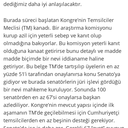
dediğimiz daha iyi anlaşılacaktır.
Burada süreci başlatan Kongre’nin Temsilciler
Meclisi (TM) kanadı. Bir araştırma komisyonu
kurup azil için yeterli sebep ve kanıt olup
olmadığına bakıyorlar. Bu komisyon yeterli kanıt
olduğuna kanaat getirirse bunu detaylı ve madde
madde biçimde bir nevi iddianame haline
getiriyor. Bu belge TM’de tartışılıp üyelerin en az
yüzde 51’i tarafından onaylanırsa konu Senato’ya
gidiyor ve burada senatörlerin jüri işlevi gördüğü
bir nevi mahkeme kuruluyor. Sonunda 100
senatörden en az 67’si onaylarsa başkan
azlediliyor. Kongre’nin mevcut yapısı içinde ilk
aşamanın TM’de geçilebilmesi için Cumhuriyetçi
temsilcilerden en az beşinin desteği gerekiyor.
Senato’da ise iş daha zor. Gerekli 67 “evet” oyunun