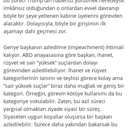
bu süreci Trump’tan habersiz yürütmek neredeyse
imkânsız olduğundan o onlardan evvel davranıp
böyle bir şeye yeltenen kabine üyelerini görevden
alacaktır. Dolayısıyla, böyle bir girişimin ilk
aşamayı dahi geçmesi zor.
Geriye başkanın azledilme (impeachment) ihtimali
kalıyor. ABD anayasasına göre başkan, ihanet,
rüşvet ve sair “yüksek” suçlardan dolayı
görevinden azledilebiliyor. İhanet ve rüşvet
kategorilerinin tanımı ve teşhisi görece kolay ama
“sair yüksek suçlar” biraz daha muğlak ve geniş bir
kategori. Örneğin, görevin kötüye kullanımı da bu
kategoriye sokulabilir. Zaten, bu azil süreci
yargısal olmaktan ziyade siyasi bir süreç.
Siyaseten uygun koşullar oluşursa bir başkan
azledilebilir. Sürece daha yakından bakarsak bu