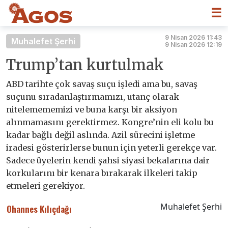
☰
9 Nisan 2026 11:43
Muhalefet Şerhi
9 Nisan 2026 12:19
Trump’tan kurtulmak
ABD tarihte çok savaş suçu işledi ama bu, savaş
suçunu sıradanlaştırmamızı, utanç olarak
nitelemememizi ve buna karşı bir aksiyon
alınmamasını gerektirmez. Kongre’nin eli kolu bu
kadar bağlı değil aslında. Azil sürecini işletme
iradesi gösterirlerse bunun için yeterli gerekçe var.
Sadece üyelerin kendi şahsi siyasi bekalarına dair
korkularını bir kenara bırakarak ilkeleri takip
etmeleri gerekiyor.
Muhalefet Şerhi
Ohannes Kılıçdağı