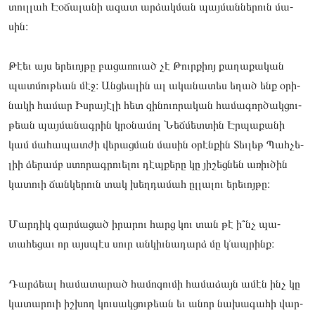
տուլլահ Էօճա­լանի ազատ ար­ձակման պայ­մաննե­րուն մա­
սին։
Թէեւ այս երե­ւոյ­թը բա­ցառո­ւած չէ Թուրքիոյ քա­ղաքա­կան
պատ­մութեան մէջ։ Ան­ցեալին ալ ակա­նատես եղած ենք օրի­
նակի հա­մար Իս­րա­յէլի հետ զի­նուո­րական հա­մագոր­ծակցու­
թեան պայ­մա­նագ­րին կրօ­նամոլ Նեճ­մետտին Էր­պա­քանի
կամ մա­հապատ­ժի վե­րաց­ման մա­սին օրէն­քին Տեւ­լեթ Պահ­չե­
լիի ձե­րամբ ստո­րագ­րո­ւելու դէպ­քե­րը կը յի­շեց­նեն առիւ­ծին
կա­տուի ճան­կե­րուն տակ խեղ­դա­մահ ըլ­լա­լու երե­ւոյ­թը։
Մար­դիկ զար­մա­ցած իրա­րու հարց կու տան թէ ի՞նչ պա­
տահե­ցաւ որ այսպէս սուր ան­կիւնա­դարձ մը կ՚ապ­րինք։
Դար­ձեալ հա­մատա­րած հա­մոզու­մի հա­մաձայն ամէն ինչ կը
կա­տարո­ւի իշ­խող կու­սակցու­թեան եւ անոր նա­խագա­հի վար­