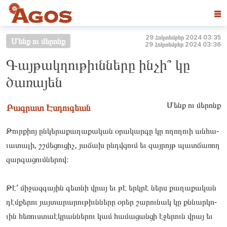
☰
29 Հոկտեմբեր 2024 03:35
Մենք ու մերոնք
29 Հոկտեմբեր 2024 03:36
Գայթակղութիւնները ինչի՞ կը
ծառայեն
Մենք ու մերոնք
Բագրատ Էսդուգեան
Թուրքիոյ ըն­կե­րաքա­ղաքա­կան օրա­կար­գը կը ողո­ղուի ան­հա­
ւատա­լի, շշմե­ցու­ցիչ, յա­ճախ ընդվզում եւ զայ­րոյթ պատ­ճա­ռող
զար­գա­ցումնե­րով։
Թէ՛ մի­ջազ­գա­յին գե­տնի վրայ եւ թէ երկրէ ներս քա­ղաքա­կան
դէմ­քե­րու յայ­տա­րարու­թիւննե­րը օրեր շա­րու­նակ կը քննար­կո­
ւին հե­ռուստաէկ­րաննե­րու կամ հա­մացան­ցի էջե­րուն վրայ եւ