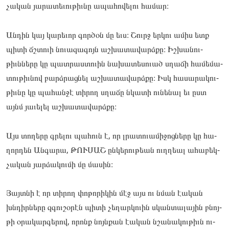
չա­կան յա­րատե­ւու­թիւնը ապա­հովե­լու հա­մար։
Ան­դին կայ կա­րեւոր գոր­ծօն մը եւս։ Շուրջ եր­կու ամիս ետք
պի­տի ճշտուի նո­ւազա­գոյն աշ­խա­տավարձքը։ Իշ­խա­նու­
թիւննե­րը կը պատ­րաստո­ւին նա­խատե­սուած սղա­ճի հա­մեմա­
տու­թիւնով բարձրաց­նել աշ­խա­տավարձքը։ Իսկ հա­սարա­կու­
թիւնը կը պա­հան­ջէ տի­րող սղա­ճը նկա­տի ու­նե­նալ եւ ըստ
այնմ յա­ւելել աշ­խա­տավարձքը։
Այս տո­ղերը գրե­լու պա­հուն է, որ լրա­տուա­միջոց­նե­րը կը հա­
ղոր­դեն Ան­գա­րա, ԹՈՒ­ՍԱՇ ըն­կե­րու­թեան ուղղեալ ահա­բեկ­
չա­կան յար­ձա­կու­մի մը մա­սին։
Յայտնի է որ տի­րող փո­թորի­կին մէջ այս ու նման էական
խնդիր­նե­րը զգու­շօ­րէն պի­տի չե­ղար­կո­ւին սկան­տա­լային բնոյ­
թի օրա­կար­գե­րով, որոնք նոյնքան էական նշա­նակու­թիւն ու­