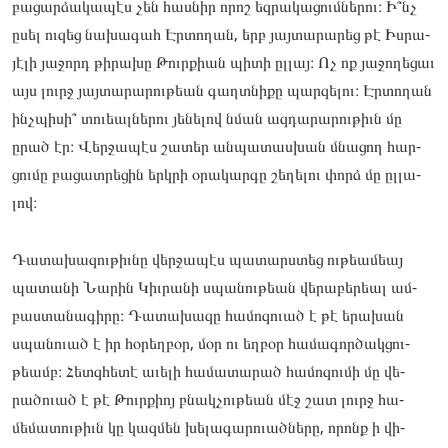
բա­ցար­ձա­կապէս չեն հաս­նիր որոշ եզ­րա­կացումնե­րու։ Ի՞նչ
ըսել ու­զեց նա­խագահ Էր­տո­ղան, երբ յայ­տա­րարեց թէ Իս­րա­
յէլի յա­ջորդ թի­րախը Թուրքիան պի­տի ըլ­լայ։ Ոչ ոք յա­ջողե­ցաւ
այս լուրջ յայ­տա­րարու­թեան գաղտնի­քը պար­զե­լու։ Էր­տո­ղան
ինչպի­սի՞ տո­ւեալ­նե­րու յե­նելով նման ազ­դա­րարու­թիւն մը
ըրած էր։ Վեր­ջա­պէս շա­տեր ան­պա­տաս­խան մնա­ցող հար­
ցումը բա­ցատ­րե­ցին երկրի օրա­կար­գը շե­ղելու փորձ մը ըլ­լա­
լով։
Դա­տախա­զու­թիւնը վեր­ջա­պէս պա­տարստեց ու­թեամեայ
պա­տանի Նա­րին Կիւ­րա­նի սպա­նու­թեան վե­րաբե­րեալ ամ­
բաստա­նագի­րը։ Դա­տախա­զը հա­մոզո­ւած է թէ երա­խան
սպա­նուած է իր հօ­րեղ­բօր, մօր ու եղ­բօր հա­մագոր­ծակցու­
թեամբ։ Հետզհե­տէ աւե­լի հա­մատա­րած հա­մոզու­մի մը վե­
րածո­ւած է թէ Թուրքիոյ բնակ­չութեան մէջ շատ լուրջ հա­
մեմա­տու­թիւն կը կազ­մեն խե­լագա­րուած­նե­րը, որոնք ի վի­