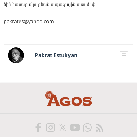
նին հա­սարա­կու­թեան ապա­գային առու­մով։
pakrates@yahoo.com
Pakrat Estukyan