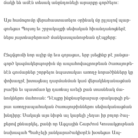
ճակի են ամէն տե­սակ անըն­դունե­լի արար­քը գոր­ծե­լու։
Այս հա­մոզու­մը վե­րահաս­տա­տելու օրի­նակ մը ըլ­լա­լով պար­
զո­ւեցաւ Պոլ­սոյ եւ շրջա­կայ­քի սե­փական հի­ւան­դա­նոց­նե­րէ
ներս յայտնա­բերո­ւած ման­կասպա­նու­թեան դէպ­քե­րը։
Ընգվզու­մի նոր ալիք մը եւս գո­յացաւ, երբ լսե­ցինք թէ յան­ցա­
գործ կազ­մա­կեր­պութիւն մը ապա­հովագ­րութեան ծա­ռայու­թե­
նէն գու­մարներ շոր­թե­լու նպա­տակաւ առողջ նո­րածին­նե­րը կը
փո­խադ­րէ խտա­ցեալ դար­մանման կամ վե­րակեն­դա­նաց­ման
բա­ժին եւ պատ­ճառ կը դառ­նայ աւե­լի քան տաս­նեակ մա­
նուկնե­րու մա­հուան։ Դէպ­քը ինքնա­բերա­բար օրա­կար­գի բե­
րաւ առող­ջա­պահա­կան ծա­ռայու­թիւննե­րու սե­փակա­նաց­ման
խնդի­րը։ Սա­կայն այս նիւթն ալ կա­րելի չե­ղաւ իր բո­լոր ծալ­
քե­րով քննար­կել, քա­նի որ Ազ­գա­յին Շար­ժում Կու­սակցու­թեան
նա­խագահ Պահ­չե­լի յան­կա­րածա­կիօրէն խօ­սեցաւ Ապ­