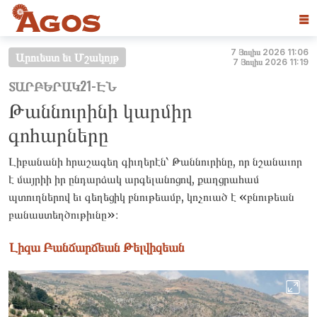
☰
7 Յուլիս 2026 11:06
Արուեստ եւ Մշակոյթ
7 Յուլիս 2026 11:19
ՏԱՐԲԵՐԱԿ21-ԷՆ
Թաննուրինի կարմիր
գոհարները
Լիբա­նանի հրա­շագեղ գիւ­ղե­րէն՝ Թան­նուրի­նը, որ նշա­նաւոր
է մայ­րիի իր ըն­դարձակ ար­գե­լանո­ցով, քաղցրա­համ
պտուղնե­րով եւ գե­ղեցիկ բնու­թեամբ, կո­չուած է «բնու­թեան
բա­նաս­տեղծու­թիւնը»։
Լի­­զա Բան­­ճարճեան Թել­վիզեան