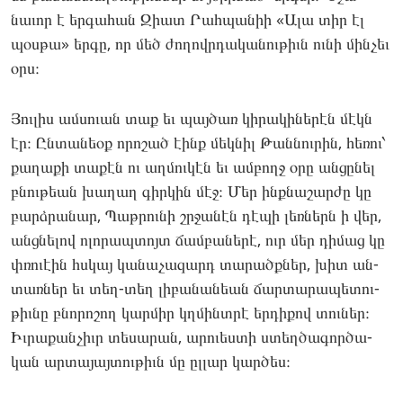
նաւոր է եր­գա­հան Զիատ Րահ­պա­նիի «Ալա տիր էլ
պօս­թա» եր­գը, որ մեծ ժո­ղովրդա­կանու­թիւն ու­նի մին­չեւ
օրս։
Յու­լիս ամ­սո­ւան տաք եւ պայ­ծառ կի­րակի­ներէն մէկն
էր։ Ըն­տա­նեօք որո­շած էինք մեկ­նիլ Թան­նուրին, հե­ռու՝
քա­ղաքի տա­քէն ու աղ­մուկէն եւ ամ­բողջ օրը ան­ցը­նել
բնու­թեան խա­ղաղ գիր­կին մէջ։ Մեր ինքնա­շար­ժը կը
բարձրա­նար, Պաթ­րունի շրջա­նէն դէ­պի լեռ­ներն ի վեր,
անցնե­լով ոլո­րապ­տոյտ ճամ­բա­ներէ, ուր մեր դի­մաց կը
փռո­ւէին հսկայ կա­նաչա­զարդ տա­րածքներ, խիտ ան­
տառներ եւ տեղ-տեղ լի­բանա­նեան ճար­տա­րապե­տու­
թիւնը բնո­րոշող կար­միր կղմինտրէ եր­դի­քով տու­ներ։
Իւ­րա­քան­չիւր տե­սարան, արո­ւես­տի ստեղ­ծա­գոր­ծա­
կան ար­տա­յայ­տութիւն մը ըլ­լար կար­ծես։