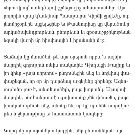
ռե­րու վրայ՝ ստեղ­ծե­լով շշմե­ցու­ցիչ տե­սարան­ներ։ Այս
բո­լորին վրայ կ’աւել­նար Պաաթա­րա Կիր­ճի ջրվէ­ժը, ուր
յետ­մի­ջօրէին այ­ցե­լեցինք եւ Թան­նուրի­նը կը վե­րածո­ւէր
ար­կա­ծախնդրու­թեան, բնու­թեան եւ զբօ­սաշրջի­կու­թեան
եզա­կի վայ­րի մը հիւ­սի­սային Լի­բանա­նի մէջ։
Յա­ճախ կը մտա­ծեմ, թէ այս օրե­րուն որ­քա՜ն ազ­նիւ
մար­դիկ գո­յու­թիւն ու­նին տա­կաւին։ Գիւ­ղա­ցի Խա­լիլը եւ
իր կի­նը «լայն սիր­տով» ըն­դունե­ցին մեզ եւ նոյ­նիսկ փա­
փաքե­ցան, որ օր մը դար­ձեալ այ­ցե­լենք զի­րենք։ Ազ­նո­
ւու­թիւնը լուռ է, ան­տե­սանե­լի, բայց խո­րունկ։ Այսպի­սի
մար­դիկ, ընդհան­րա­պէս գո­վասանք չեն փնտռեր, բայց
իրա­կանու­թեան մէջ, անոնք են, որ կը պա­հեն մարդկու­
թեան ջեր­մութիւ­նը եւ հաս­տա­տուն կա­պերը։
Կարգ մը պտոյտնե­րու կող­քին, մեր ըն­տա­նեկան այս