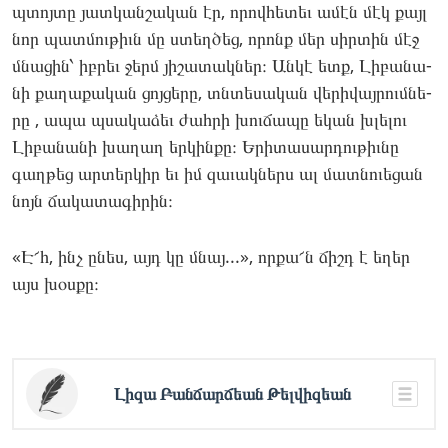
պտոյ­տը յատ­կանշա­կան էր, որով­հե­տեւ ամէն մէկ քայլ
նոր պատ­մութիւն մը ստեղ­ծեց, որոնք մեր սիր­տին մէջ
մնա­ցին՝ իբ­րեւ ջերմ յի­շատակ­ներ։ Ան­կէ ետք, Լի­բանա­
նի քա­ղաքա­կան ցոյ­ցե­րը, տնտե­սական վե­րիվայ­րումնե­
րը , ապա պսա­կաձեւ ժահ­րի խու­ճա­պը եկան խլե­լու
Լի­բանա­նի խա­ղաղ եր­կինքը։ Երի­տասար­դութիւ­նը
գաղ­թեց ար­տերկիր եւ իմ զա­ւակ­ներս ալ մատ­նո­ւեցան
նոյն ճա­կատա­գիրին։
«Է՜հ, ինչ ընես, այդ կը մնայ...», որ­քա՜ն ճիշդ է եղեր
այս խօս­քը։
Լի­­զա Բան­­ճարճեան Թել­վիզեան