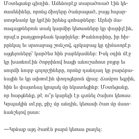
Մօ­տեցանք գիւ­ղին. Ամե­նու­րէք տա­րածուած էին կե­
ռասե­նիներ, որոնց ճիւ­ղե­րը ծան­րա­ցած, բայց հպար­
տութեամբ կը կրէին իրենց գո­հար­նե­րը։ Արե­ւի ճա­
ռագայթնե­րուն տակ կար­միր կե­ռաս­նե­րը կը փայփլէին,
որ­պէս քաղցրու­թեան կա­թիլ­ներ։ Թան­նուրի­նը, իր հիւ­
րընկալ եւ սրտա­բաց շունչով, գրկա­բաց կը դի­մաւո­րէր
այ­ցե­լու­նե­րը՝ կար­ծես հին բա­րեկամ­ներ։ Իսկ օդին մէջ
կը խառ­նո­ւէին ծոթ­րի­նով հա­ցի անու­շա­հոտ բոյ­րը եւ
սուրճի նուրբ գո­լոր­շի­ները, որոնք դան­դաղ կը բարձրա­
նային եւ կը սփռո­ւէին փո­ղոցե­րուն վրայ։ Ճամ­բու եզ­րին,
հին եւ փայ­տեայ կրպակ մը նկա­տեցինք։ Մօ­տեցանք,
որ հարցնենք, թէ ու՞ր կա­րելի էր գտնել ծա­խու կե­ռաս։
Կրպա­կին տէ­րը, քիչ մը ան­դին, կե­ռասի ծառ մը մատ­
նանշե­լով ըսաւ։
—Կրնաք այդ ծա­ռէն թարմ կե­ռաս քա­ղել։