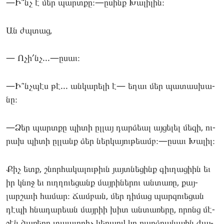
—Ի՞նչ է մեր պարտքը։—ըսինք Խա­լիլին։
Ան ժպտաց,
— Ոչի՛նչ...—ըսաւ։
—Ի՞նչպէս թէ... ան­կա­րելի է— եղաւ մեր պա­տաս­խա­
նը։
—Ձեր պարտքը պի­տի ըլ­լայ դար­ձեալ այ­ցե­լել մե­զի, ու­
րախ պի­տի ըլ­լանք ձեր ներ­կա­յու­թեամբ։—ըսաւ Խա­լիլ։
Քիչ ետք, շնոր­հա­կալու­թիւն յայտնե­ցինք գիւ­ղա­ցիին եւ
իր կնոջ եւ ուղղո­ւեցանք մայ­րի­ներու ան­տա­ռը, քայ­
լարշա­ւի հա­մար։ Ճամ­բան, մեր դի­մաց պար­զուեցան
դէ­պի հնա­դարեան մայ­րիի խիտ ան­տա­ռերը, որոնց մէ­
ջէն ծա­ռերը տպա­ւորիչ կեր­պով կը բարձրա­նային ժայ­