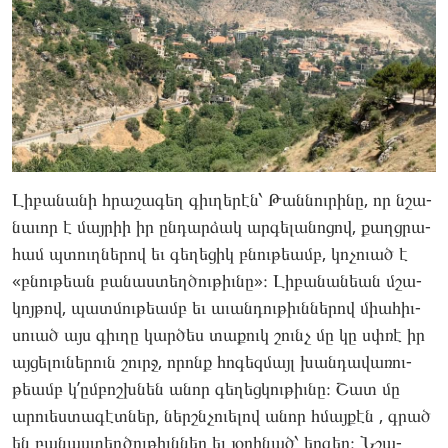
Լիբա­նանի հրա­շագեղ գիւ­ղե­րէն՝ Թան­նուրի­նը, որ նշա­
նաւոր է մայ­րիի իր ըն­դարձակ ար­գե­լանո­ցով, քաղցրա­
համ պտուղնե­րով եւ գե­ղեցիկ բնու­թեամբ, կո­չուած է
«բնու­թեան բա­նաս­տեղծու­թիւնը»։ Լի­բանա­նեան մշա­
կոյ­թով, պատ­մութեամբ եւ աւան­դութիւննե­րով միահիւ­
սո­ւած այս գիւ­ղը կար­ծես տա­քուկ շունչ մը կը սփռէ իր
այ­ցե­լու­նե­րուն շուրջ, որոնք հո­գեզ­մայլ խան­դա­վառու­
թեամբ կ’ըմ­բոշխնեն անոր գե­ղեց­կութիւ­նը։ Շատ մը
արո­ւես­տա­գէտ­ներ, ներշնչո­ւելով անոր հմայ­քէն , գրած
են բա­նաս­տեղծու­թիւններ եւ յօ­րինած՝ եր­գեր։ Նշա­