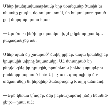
Մենք խան­դա­վառու­թեամբ երբ մօ­տեցանք ծա­ռին եւ
սկսանք քա­ղել, մօ­տակայ տու­նէ մը հսկայ կա­ռու­ցո­ւած­
քով մարդ մը դուրս ելաւ։
—Այս ծա­ռը ին­ծի կը պատ­կա­նի, չէք կրնար քա­ղել...
բա­ցագան­չեց ան։
Մենք պահ մը շո­ւարած՝ մտիկ ըրինք, ապա կռա­հեցինք
կրպա­կին տի­րոջ նպա­տակը։ Ան մտադ­րած էր
ընդվզեց­նել իր դրա­ցին, որով­հե­տեւ իրենց յա­րաբե­րու­
թիւննե­րը լա­րուած էին։ Մինչ այդ, գիւ­ղա­ցի մը մօ­
տեցաւ մե­զի եւ ինքզինք ծա­նօթա­ցուց Խա­լիլ անու­նով։
—Եթէ կե­ռաս կ՛ու­զէք, ձեր ինքնա­շար­ժով ին­ծի հե­տեւե­
ցէ՛ք։—ըսաւ ան։