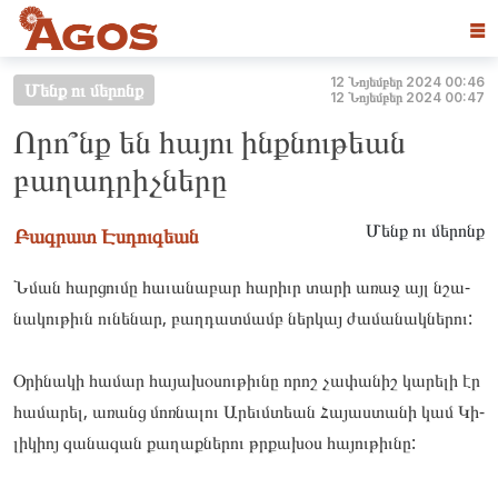
☰
12 Նոյեմբեր 2024 00:46
Մենք ու մերոնք
12 Նոյեմբեր 2024 00:47
Որո՞նք են հայու ինքնութեան
բաղադրիչները
Մենք ու մերոնք
Բագրատ Էսդուգեան
Նման հար­ցումը հա­ւանա­բար հա­րիւր տա­րի առաջ այլ նշա­
նակու­թիւն ու­նե­նար, բաղ­դատմամբ ներ­կայ ժա­մանակ­նե­րու:
Օրի­նակի հա­մար հա­յախօ­սու­թիւնը որոշ չա­փանիշ կա­րելի էր
հա­մարել, առանց մոռ­նա­լու Արեւմտեան Հա­յաս­տա­նի կամ Կի­
լիկիոյ զա­նազան քա­ղաք­նե­րու թրքա­խօս հա­յու­թիւնը: