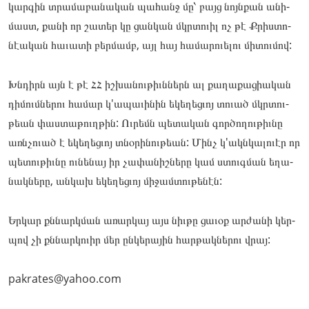
կար­գին տրա­մաբա­նական պա­հանջ մը՝ բայց նոյնքան անի­
մաստ, քա­նի որ շա­տեր կը ցան­կան մկրտո­ւիլ ոչ թէ Քրիս­տո­
նէական հա­ւատի բեր­մամբ, այլ հայ հա­մարո­ւելու մի­տու­մով:
Խնդիրն այն է թէ ՀՀ իշ­խա­նու­թիւններն ալ քա­ղաքա­ցիական
դի­մումնե­րու հա­մար կ'ապա­ւինին եկե­ղեց­ւոյ տո­ւած մկրտու­
թեան փաս­տա­թուղթին: Ու­րեմն պե­տական գոր­ծո­ղու­թիւնը
առնչո­ւած է եկե­ղեց­ւոյ տնօ­րինու­թեան: Մինչ կ'ակնկա­լուէր որ
պե­տու­թիւնը ու­նե­նայ իր չա­փանիշ­նե­րը կամ ստուգման եղա­
նակ­նե­րը, ան­կախ եկե­ղեց­ւոյ մի­ջամ­տութե­նէն:
Եր­կար քննարկման առար­կայ այս նիւ­թը ցա­ւօք ար­ժա­նի կեր­
պով չի քննար­կո­ւիր մեր ըն­կե­րային հար­թակնե­րու վրայ:
pakrates@yahoo.com