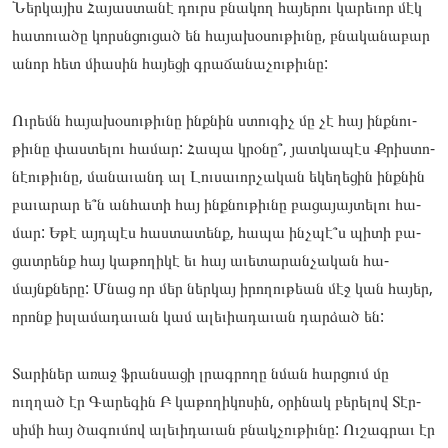
Ներ­կա­յիս Հա­յաս­տա­նէ դուրս բնա­կող հա­յերու կա­րեւոր մէկ
հա­տուա­ծը կորսնցու­ցած են հա­յախօ­սու­թիւնը, բնա­կանա­բար
անոր հետ միասին հա­յեցի գրա­ճանա­չու­թիւնը:
Ու­րեմն հա­յախօ­սու­թիւնը ինքնին ստու­գիչ մը չէ հայ ինքնու­
թիւնը փաս­տե­լու հա­մար: Հա­պա կրօ­նը՞, յատ­կա­պէս Քրիս­տո­
նէու­թիւնը, մա­նաւանդ ալ Լու­սա­ւոր­չա­կան եկե­ղեցին ինքնին
բա­ւարար ե՞ն ան­հա­տի հայ ինքնու­թիւնը բա­ցայայ­տե­լու հա­
մար: Եթէ այդպէս հաս­տա­տենք, հա­պա ինչպէ՞ս պի­տի բա­
ցատ­րենք հայ կա­թողի­կէ եւ հայ աւե­տարան­չա­կան հա­
մայնքնե­րը: Մնաց որ մեր ներ­կայ իրո­ղու­թեան մէջ կան հա­յեր,
որոնք իս­լա­մադա­ւան կամ ալե­ւիադա­ւան դար­ձած են:
Տա­րիներ առաջ ֆրան­սա­ցի լրագ­րո­ղը նման հար­ցում մը
ուղղած էր Գա­րեգին Բ կա­թողի­կոսին, օրի­նակ բե­րելով Տէր­
սի­մի հայ ծա­գու­մով ալե­ւիդա­ւան բնակ­չութիւ­նը: Ու­շագրաւ էր