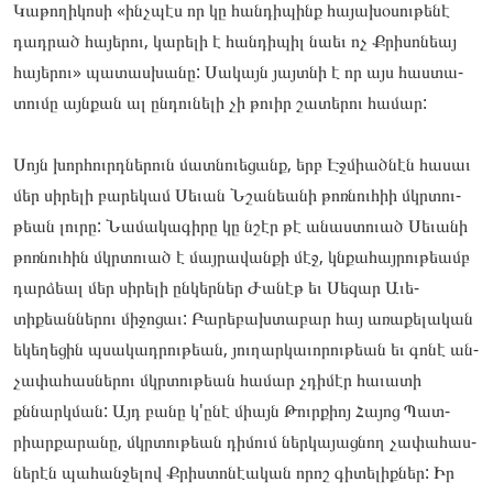
Կա­թողի­կոսի «ինչպէս որ կը հան­դի­պինք հա­յախօ­սու­թե­նէ
դադ­րած հա­յերու, կա­րելի է հան­դի­պիլ նաեւ ոչ Քրի­սոնեայ
հա­յերու» պա­տաս­խա­նը: Սա­կայն յայտնի է որ այս հաս­տա­
տու­մը այնքան ալ ըն­դունե­լի չի թո­ւիր շա­տերու հա­մար:
Սոյն խոր­հուրդնե­րուն մատ­նո­ւեցանք, երբ Էջ­միած­նէն հա­սաւ
մեր սի­րելի բա­րեկամ Սե­ւան Նշա­նեանի թոռ­նուհիի մկրտու­
թեան լու­րը: Նա­մակա­գիրը կը նշէր թէ անաս­տո­ւած Սե­ւանի
թոռ­նուհին մկրտո­ւած է մայ­րա­վան­քի մէջ, կնքա­հայ­րութեամբ
դար­ձեալ մեր սի­րելի ըն­կերներ Ժա­նէթ եւ Սե­զար Աւե­
տիքեան­նե­րու մի­ջոցաւ: Բա­րեբախ­տա­բար հայ առա­քելա­կան
եկե­ղեցին պսա­կադ­րութեան, յու­ղարկա­ւորու­թեան եւ գո­նէ ան­
չա­փահաս­նե­րու մկրտու­թեան հա­մար չդի­մէր հա­ւատի
քննարկման: Այդ բա­նը կ'ընէ միայն Թուրքիոյ Հա­յոց Պատ­
րիար­քա­րանը, մկրտու­թեան դի­մում ներ­կա­յաց­նող չա­փահաս­
նե­րէն պա­հան­ջե­լով Քրիս­տո­նէական որոշ գի­տելիք­ներ: Իր