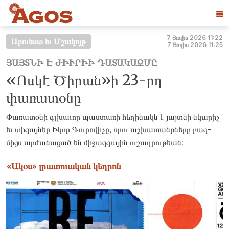
☰
7 Յուլիս 2026 11:22
Արուեստ եւ Մշակոյթ
7 Յուլիս 2026 11:25
ՅԱՅՏՆԻ Է ԺԻՒ­ՐԻԻ ԴԱ­ՏԱԿԱԶ­ՄԸ
«Ոսկէ Ծիրան»ի 23-րդ
փառատօնը
Փա­ռատօ­նի գլխա­ւոր պաս­տա­ռի հե­ղինակն է յայտնի նկա­րիչ
եւ տի­զայ­ներ Իկոր Գու­րո­վիչը, որու աշ­խա­տանքնե­րը բազ­
միցս ար­ժա­նացած են մի­ջազ­գա­յին ու­շադրու­թեան։
«Ակօս» լրատուական կեդրոն