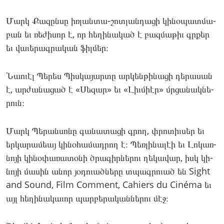
Մարկ Քա­զըն­սը իռ­լանտա-շոտ­լանդա­ցի կի­նօպատ­մա­
բան եւ ռե­ժիսոր է, որ հե­ղինա­կած է բազ­մա­թիւ գրքեր
եւ վա­ւերագ­րա­կան ֆիլ­մեր։
Նաուէլ Պե­րես Պիս­կա­յար­տը ար­կենթի­նացի դե­րասան
է, ար­ժա­նացած է «Սե­զար» եւ «Լիւ­միէր» մրցա­նակ­նե­
րուն։
Մարկ Պե­րան­սո­նը գա­նատա­ցի գրող, փրո­տիւ­սեր եւ
եր­կա­րամեայ կի­նօհա­մադ­րող է։ Պեռ­լի­նալէի եւ Լո­կառ­
նո­յի կի­նօփա­ռատօ­նի ծրա­գիր­նե­րու ղե­կավար, իսկ կի­
նոյի մա­սին անոր յօ­դուած­նե­րը տպագ­րո­ւած են Sight
and Sound, Film Comment, Cahiers du Cinéma եւ
այլ հե­ղինա­կաւոր պար­բե­րական­նե­րու մէջ։