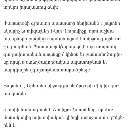
ւորե­լու իւ­րա­յատուկ ձե­ւի։
Փա­ռատօ­նի գլխա­ւոր պաս­տա­ռի հե­ղինակն է յայտնի
նկա­րիչ եւ տի­զայ­ներ Իկոր Գու­րո­վիչը, որու աշ­խա­
տանքնե­րը բազ­միցս ար­ժա­նացած են մի­ջազ­գա­յին ու­
շադրու­թեան։ Պաս­տա­ռը կ՚ար­տա­ցոլէ այս տա­րուայ
գա­ղափա­րական առանցքը՝ կի­նօն եւ բանստեղ­ծութիւ­
նը որ­պէս ստեղ­ծա­գոր­ծա­կան ազա­տու­թեան եւ
մարդկա­յին զգայ­նութեան տա­րածքներ։
Յայտնի է Երե­ւանի մի­ջազ­գա­յին մրցոյ­թի ժիւ­րիի դա­
տակազ­մը
Ժիւ­րիի նա­խագահն է Ճե­սիքա Հաուսնե­րը, որ ժա­
մանա­կակից ավստրիական կի­նոյի առա­ջատար դէմ­քե­
րէն է։