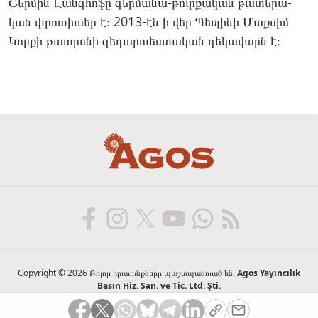
Շեր­մին Լանգհո­ֆը գեր­մա­նա-թուրքա­կան թա­տերա­
կան փրո­տիւ­սեր է։ 2013-էն ի վեր Պեռ­լի­նի Մաք­սիմ
Կոր­քի թատ­րո­նի գե­ղարո­ւես­տա­կան ղե­կավարն է։
Copyright © 2026 Բոլոր իրաւունքները պաշտպանուած են.
Agos Yayıncılık
Basın Hiz. San. ve Tic. Ltd. Şti.