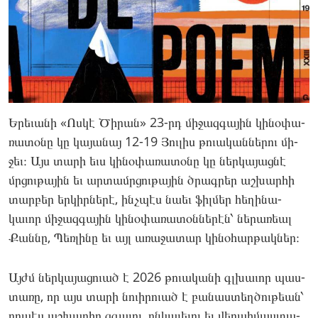
Երե­ւանի «Ոս­կէ Ծի­րան» 23-րդ մի­ջազ­գա­յին կի­նօփա­
ռատօ­նը կը կա­յանայ 12-19 Յու­լիս թո­ւական­նե­րու մի­
ջեւ։ Այս տա­րի եւս կի­նօփա­ռատօ­նը կը ներ­կա­յաց­նէ
մրցու­թա­յին եւ ար­տամրցու­թա­յին ծրագ­րեր աշ­խարհի
տար­բեր եր­կիրնե­րէ, ինչպէս նաեւ ֆիլ­մեր հե­ղինա­
կաւոր մի­ջազ­գա­յին կի­նօփա­ռատօն­նե­րէն՝ նե­րառեալ
Քան­նը, Պեռ­լի­նը եւ այլ առա­ջատար կի­նօհար­թակներ։
Այժմ ներ­կա­յացու­ած է 2026 թո­ւակա­նի գլխա­ւոր պաս­
տա­ռը, որ այս տա­րի նո­ւիրո­ւած է բա­նաս­տեղծու­թեան՝
որ­պէս աշ­խարհը զգա­լու, ըն­կա­լելու եւ վե­րաիմաս­տա­